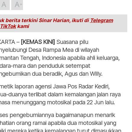
A
A
k berita terkini Sinar Harian, ikuti di
Telegram
TikTok
kami
KARTA –
[KEMAS KINI]
Suasana pilu
yelubungi Desa Rampa Mea di wilayah
imantan Tengah, Indonesia apabila ahli keluarga,
dara-mara dan penduduk setempat
gebumikan dua beradik, Agus dan Willy.
etik laporan agensi Jawa Pos Radar Kediri,
ua-duanya terlibat dalam kemalangan jalan raya
asa menunggang motosikal pada 22 Jun lalu.
ses pengebumiannya bagaimanapun menarik
hatian orang ramai apabila dua motosikal yang
aiki mereka ketika kemalangan turut dimasukkan