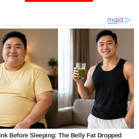
ai mempersoalkan tujuan kenderaan tersebut
anam bersama-sama, di samping yang lain
yampaikan ucapan takziah serta doa buat
uarga mangsa.
ingga kini, masih belum ada sebarang
yataan rasmi daripada keluarga berhubung
san untuk mengebumikan kedua-dua motosikal
sebut bersama jenazah.
tikel Berkaitan:
Empat termasuk dua beradik didakwa urus pusat