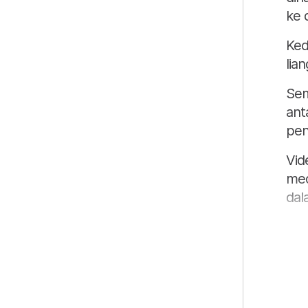
ke 
Ked
lian
Sem
ant
pen
Vid
med
dal