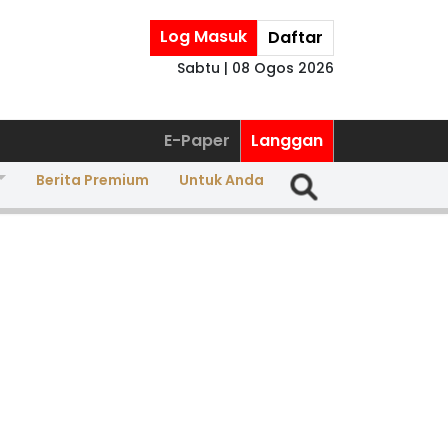
Log Masuk
Daftar
Sabtu | 08 Ogos 2026
E-Paper
Langgan
Berita Premium
Untuk Anda