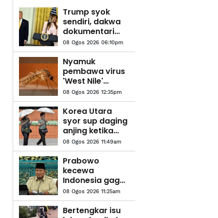
Trump syok
sendiri, dakwa
dokumentari
Melania ‘filem
08 Ogos 2026 06:10pm
nombor satu
tahun ini’
Nyamuk
pembawa virus
'West Nile'
dikesan di Israel
08 Ogos 2026 12:35pm
Korea Utara
syor sup daging
anjing ketika
gelombang
08 Ogos 2026 11:49am
haba cecah 36.7
darjah Celsius
Prabowo
kecewa
Indonesia gagal
ke Piala Dunia,
08 Ogos 2026 11:25am
meskipun
penduduk
Bertengkar isu