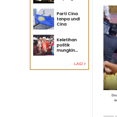
masa
hadapan
Parti Cina
tanpa undi
Cina
Keletihan
politik
mungkin
faktor Nurul
Izzah undur
LAGI
diri -
Penganalisis
politik
Du
w