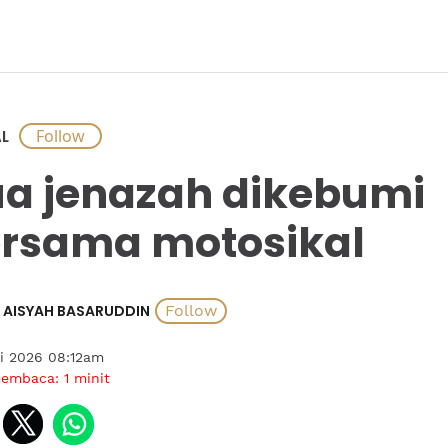
L
a jenazah dikebumi
rsama motosikal
AISYAH BASARUDDIN
i 2026 08:12am
membaca:
1
minit