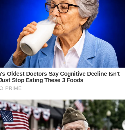
al
Indonesia
sikal
Artikel Disyorkan
GLOBAL
Trump syok sendiri, dakwa
dokumentari Melania ‘filem
nombor satu tahun ini’
MUHAMMAD SHAMSUL ABD
GHANI
08 Aug 2026 06:10pm