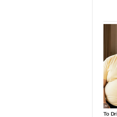
Ram
dit
men
kel
Seh
ken
ala
ter
Ar