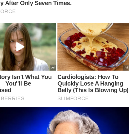
operasi judi dalam talian
Dua penuntut IPG lemas: Suasana pilu selubungi
forensik
Banjir landa Jakarta, beberapa wilayah di seluruh
Indonesia - BNPB
t turun aplikasi Sinar Harian.
Klik di sini!
Harap bantu kajian selidik kami dan
×
dapatkan baucar tunai.
Apakah bangsa anda?
Melayu
Cina
India
Etnik Sabah & Sarawak
Lain lain
VPoints:
0
Masuk | Daftar