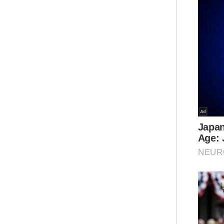
Glob
Moto