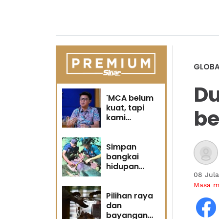
GLOBA
Du
'MCA belum
kuat, tapi
be
kami
berubah' -
Sin Woon
Simpan
bangkai
hidupan
marin satu
08 Jula
kesalahan
Masa 
Pilihan raya
dan
bayangan