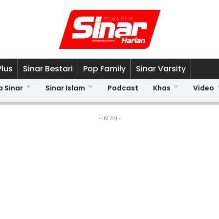
Plus
Sinar Bestari
Pop Family
Sinar Varsity
a Sinar
Sinar Islam
Podcast
Khas
Video
- IKLAN -