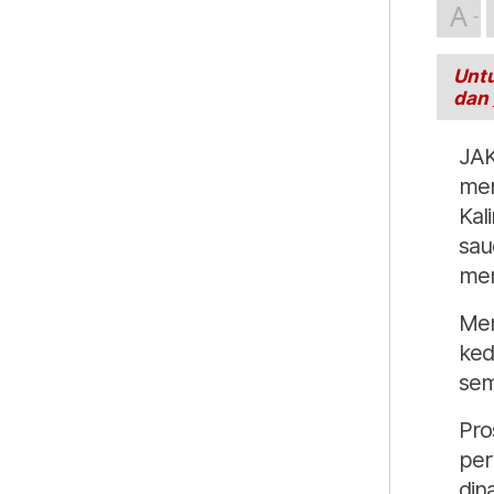
A
Untu
dan
JA
men
Kal
sau
men
Mem
ked
sem
Pro
per
din