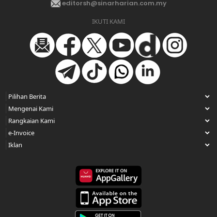
editorsh@sinarharian.com.my
IKUTI KAMI