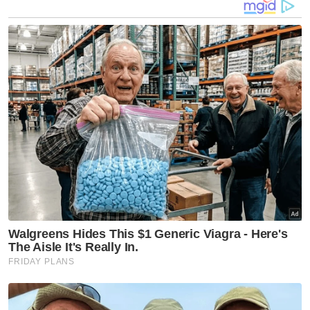
kawasan perlindungan sementara tersebut.
Keadaan itu menyerlahkan hubungan erat
antara skuad itu dan penyokong Palestin.
Ketika Gaza meraikan kemenangan itu, satu
mesej yang kuat turut disampaikan dari
stadium di Dallas, Amerika Syarikat (AS).
Selepas tamat perlawanan, ketua jurulatih
Mesir, Hossam Hassan membawa bendera
Palestin di atas padang di hadapan kamera
media antarabangsa sebagai tanda sokongan
kepada mereka.
Menerusi kenyataan selepas perlawanan,
Hassan dengan bangga mendedikasikan
kemenangan bersejarah itu kepada
penduduk Palestin.