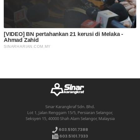
Sinar Karangkraf Sdn. Bhd.
Lot 1, Jalan Renggam 15/5, Persiaran Selangor,
Seksyen 15, 40000 Shah Alam Selangor, Malaysia
603.5101.7388
603.5101.7333