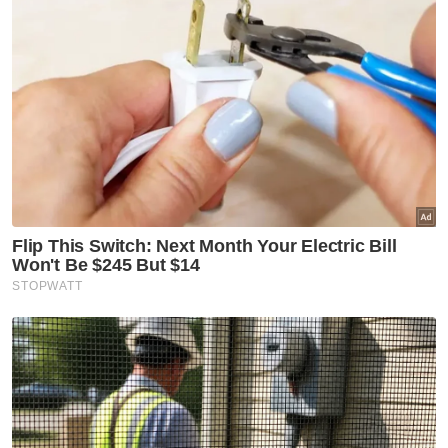
Thailand
Sukan
Dua jaguh, satu impian di
Sukan Asia 2026
Sukan
Sukan Asia 2026: Eain Yow,
Sivasangari galas misi besar
buru tiket ke LA28
Sukan
'Patut ada pertarungan semula'
- CEO ONE Championship