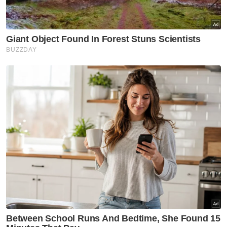
untuk mendapatkan makanan panas
diagihkan dapur amal dan mencari sumber air
bersih.
"Suasana Piala Dunia 2026 sudah tidak sama
seperti 2022,” kata Bilal Hamdan dalam nada
hiba. - Agensi
Info:
>Menurut Jawatankuasa Olimpik
Palestin, sebanyak 184 daripada 265
kemudahan sukan di Gaza telah binasa
sepenuhnya. Jawatankuasa itu turut
memaklumkan bahawa lebih 1,000 atlet,
jurulatih dan pekerja sukan Palestin
terkorban sejak kempen pencerobohan
dilancarkan Israel pada Oktober 2023.
Muat turun aplikasi Sinar Harian.
Klik di sini!