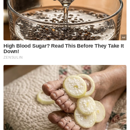
Penduduk Palestin menyaksikan perlawanan antara Belgium
dan Mesir yang dipaparkan menerusi skrin gergasi di Kem
Pelarian Nuseirat di tengah Gaza.
Agensi berita antarabangsa turut
menampilkan detik berkenaan sebagai
antara sorotan utama kejohanan.