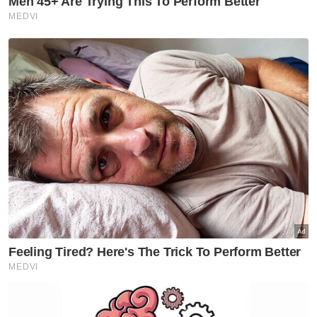
Mohamed Aboutrika menjadi tumpuan dunia
apabila memakai jersi yang tertera In
Sympathy with Gaza.
Sejak itu, beberapa detik penting dalam bola
sepak Mesir sering dikaitkan dengan solidariti
terhadap Palestin.
Sepanjang Piala Dunia berlangsung, bendera
Palestin tidak pernah lekang daripada
menghiasi tempat duduk penonton.
Penyokong dari Bosnia dan Portugal
berganding bersama peminat dari Mesir,
Maghribi serta Algeria mengibarkan bendera
itu sebagai lambang perpaduan.
Pemandangan itu mencerminkan sokongan
berterusan terhadap perjuangan Palestin di