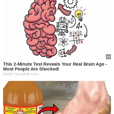
pentas bola sepak terbesar dunia.
Mesej solidariti itu hadir ketika arena sukan
Palestin berdepan kemusnahan yang belum
pernah berlaku sebelum ini.
Sesetengah pihak melihat Piala Dunia
sebagai platform untuk mengingatkan dunia
tentang situasi di Gaza di samping meraikan
semangat bola sepak.