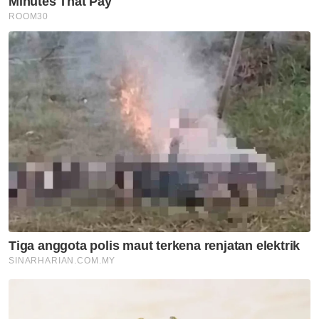
Piala Dunia
Palestin
Bola Sepak
Global
Artikel Disyorkan
Sukan
Jasa Darshan diiktiraf