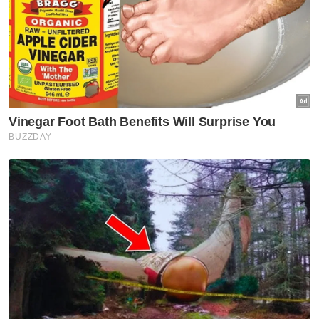
Suasana berbeza ketika penduduk Gaza yang belum dilanda
peperangan menyaksikan Piala Dunia 2022 yang berlangsung
di Qatar.
Bagi penduduk Palestin, bola sepak tidak
pernah lenyap meskipun sukan itu kini dilihat
dari sudut yang jauh berbeza akibat keadaan
semasa.
“Sudah tentu kami masih mengikuti Piala
Dunia. Hari ini, kami menonton Piala Dunia
sambil memikirkan hari esok bagaimana