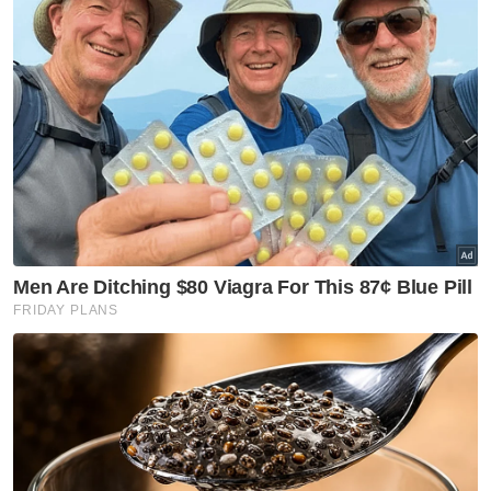
Artikel Berkaitan:
Kempen Pepsodent Best Defender X Mydin
meriahkan bahang Piala Dunia FIFA 2026
Pengadil England berisiko terlepas adili final Piala
Dunia atas faktor politik
Pemain Mesir tuduh Piala Dunia sudah diatur
Beliau memaklumkan jiwa dan raganya
sentiasa bersama mereka dan kegembiraan
tersebut juga adalah milik saudara seluruh
Arab.