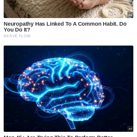
Berita Telus & Tulus menerusi E-Mel setiap
hari!
Imej Hassan mengibarkan bendera Palestin
menjadi sebahagian daripada naratif global
yang menyuarakan kebimbangan tentang
penderitaan rakyat Gaza semakin
dipinggirkan daripada perhatian dunia.
Mesej solidariti
Sokongan terhadap Palestin sudah lama
wujud dalam bola sepak Mesir. Pada 2008,