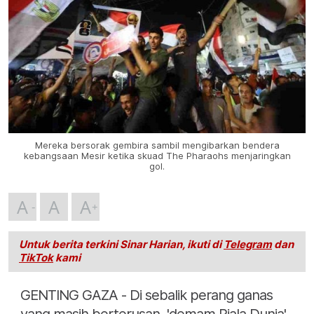
Mereka bersorak gembira sambil mengibarkan bendera
kebangsaan Mesir ketika skuad The Pharaohs menjaringkan
gol.
A
A
A
Untuk berita terkini Sinar Harian, ikuti di
Telegram
dan
TikTok
kami
GENTING GAZA - Di sebalik perang ganas