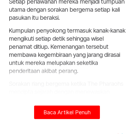
Setiap perlawanan mereka menjadi tumpuan
utama dengan sorakan bergema setiap kali
pasukan itu beraksi.
Kumpulan penyokong termasuk kanak-kanak
mengikuti setiap detik sehingga wisel
penamat ditiup. Kemenangan tersebut
membawa kegembiraan yang jarang dirasai
untuk mereka melupakan seketika
penderitaan akibat perang.
Sorakan riang bergema ketika The Pharaohs
mencipta sejarah dengan menewaskan
Australia dan mara ke pusingan 16 terbaik.
Baca Artikel Penuh
Media turut merakam detik-detik tersebut
apabila bendera kebangsaan Mesir
dikibarkan dan sorakan bergema di seluruh