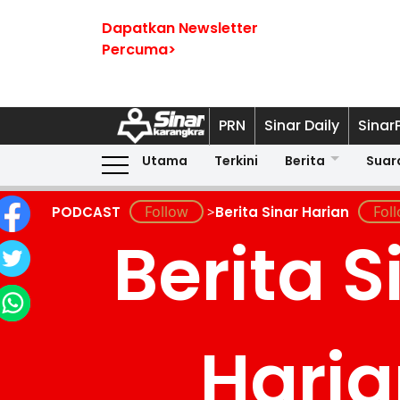
Dapatkan Newsletter
Percuma>
PRN
Sinar Daily
Sinar
Utama
Terkini
Berita
Suar
PODCAST
>
Berita Sinar Harian
Berita S
Hari