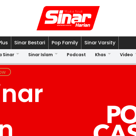
Plus
Sinar Bestari
Pop Family
Sinar Varsity
a Sinar
Sinar Islam
Podcast
Khas
Video
inar
an