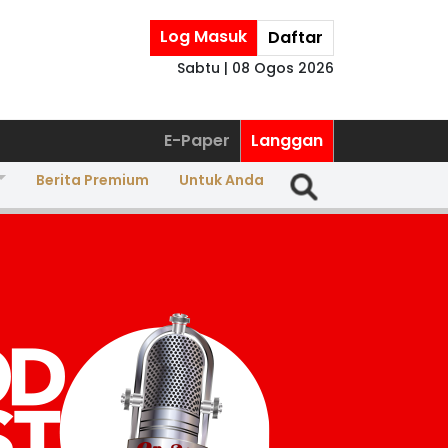
Log Masuk
Daftar
Sabtu | 08 Ogos 2026
E-Paper
Langgan
Berita Premium
Untuk Anda