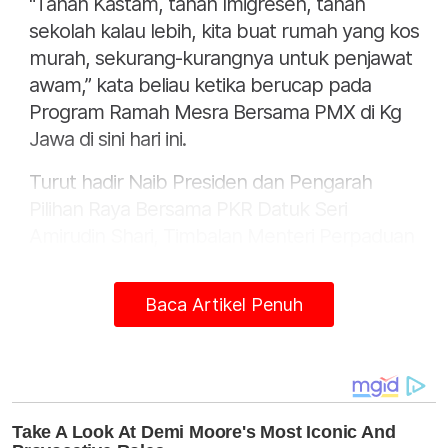
"Tanah Kastam, tanah Imigresen, tanah
sekolah kalau lebih, kita buat rumah yang kos
murah, sekurang-kurangnya untuk penjawat
awam,” kata beliau ketika berucap pada
Program Ramah Mesra Bersama PMX di Kg
Jawa di sini hari ini.
Turut hadir Naib Presiden dan Pengarah
Pilihan Raya Bersama PKR Datuk Seri
Amirudin Shari, Timbalan Menteri Perpaduan
Negara R. Yuneswaran, Pengerusi PKR Johor
Datuk Sri Dr Zaliha Mustafa serta calon PH
Baca Artikel Penuh
bagi Dewan Undangan Negeri (DUN)
Pemanis Jalex Lee En Xiang dan Kemelah
Mohd Afif Abd Hamid.
Anwar berkata, inisiatif itu bukan sekadar
perancangan, malah sebahagian daripadanya