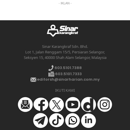
- IKLAN -
Sinar Karangkraf Sdn. Bhd.
Lot 1, Jalan Renggam 15/5, Persiaran Selangor,
Seksyen 15, 40000 Shah Alam Selangor, Malaysia
603.5101.7388
603.5101.7333
editorsh@sinarharian.com.my
IKUTI KAMI