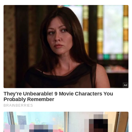
Proses kenaikan pangkat
tentera, polis dipermudah dan
dipercepat - Anwar
Nasional
WiEX @MIHAS 2026 buka
peluang usahawan wanita
tembusi pasaran eksport