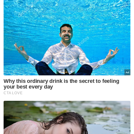
pembinaan di Johor, bagi memastikan
kakitangan awam di negeri itu tidak terbeban
dengan isu pemilikan rumah.
Program Ramah Mesra Bersama-sama PMX
itu adalah sebahagian daripada siri jelajah
Anwar bersempena dengan kempen Pilihan
Raya Negeri (PRN) Johor ke-16.
Pada PRN kali ini, PH meletakkan calon di
kesemua 56 kerusi DUN merangkumi 20
calon PKR, 19 calon Amanah dan 17 calon
DAP.
Artikel Berkaitan:
Pindah wang simpanan 18 kali dalam dua hari,
penjawat awam rugi RM63,438
Penjawat awam rugi lebih RM22,000 diperdaya