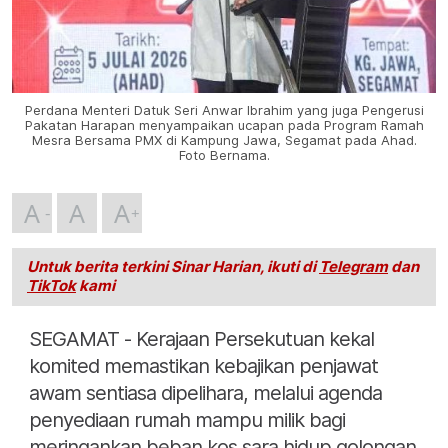
Perdana Menteri Datuk Seri Anwar Ibrahim yang juga Pengerusi
Pakatan Harapan menyampaikan ucapan pada Program Ramah
Mesra Bersama PMX di Kampung Jawa, Segamat pada Ahad.
Foto Bernama.
A
A
A
Untuk berita terkini Sinar Harian, ikuti di
Telegram
dan
TikTok
kami
SEGAMAT - Kerajaan Persekutuan kekal
komited memastikan kebajikan penjawat
awam sentiasa dipelihara, melalui agenda
penyediaan rumah mampu milik bagi
meringankan beban kos sara hidup golongan