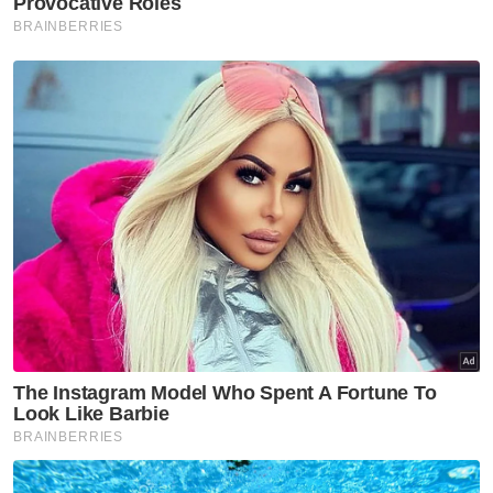
telah mula dilaksanakan di beberapa negeri
termasuk Johor.
Beliau berkata setakat ini, 1,700 unit
kediaman mampu milik kos rendah telah
diluluskan dan memulakan proses