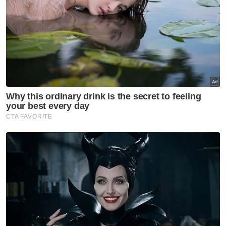
'Fidah' dan 'Liza'
Penjawat awam tak mengaku amang seksual fizikal
dua anak perempuan
Secara keseluruhan, PRN Johor
menyaksikan sebanyak 172 calon bertanding
dengan hari pengundian ditetapkan pada 11
Julai ini, manakala pengundian awal pada 7
Julai. - Bernama