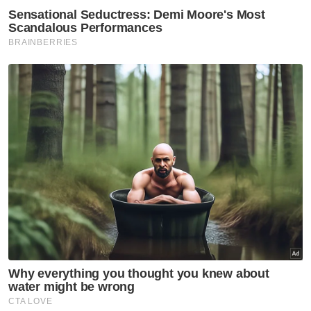
Anwar Ibrahim
Artikel Disyorkan
Nasional
Felda perlu kemuka laporan
cadangan jual aset di bawah
nilai belian - Anwar
Nasional
Anwar beri bayangan berita
baik buat ATM, PDRM pada
sambutan ambang merdeka
Nasional