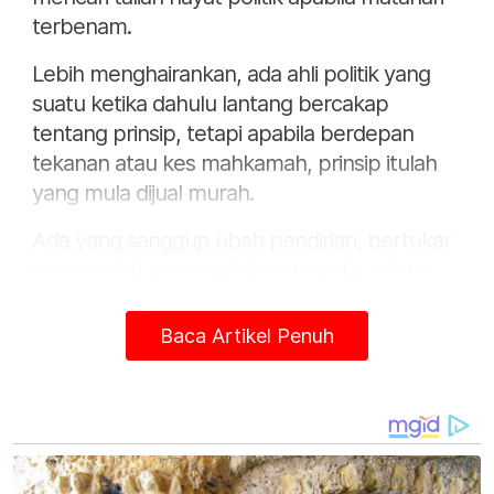
terbenam.
Lebih menghairankan, ada ahli politik yang
suatu ketika dahulu lantang bercakap
tentang prinsip, tetapi apabila berdepan
tekanan atau kes mahkamah, prinsip itulah
yang mula dijual murah.
Ada yang sanggup ubah pendirian, bertukar
kem, malah menggadaikan mandat rakyat
atas nama 'demi kestabilan'.
Baca Artikel Penuh