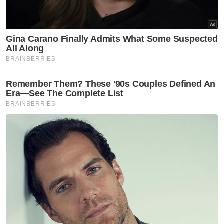
Pojok
Peniaga Gen Z lebih layan 'live'
daripada pelanggan depan
mata
Pojok
Gaya nampak mewah tapi
pengotor!