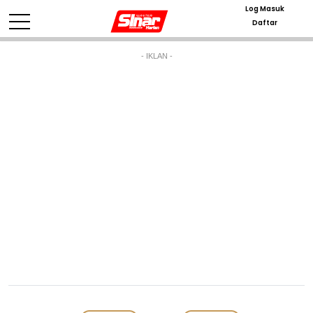
Log Masuk
Daftar
- IKLAN -