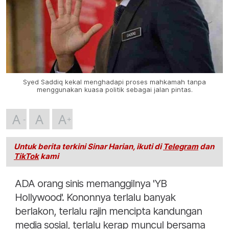
Syed Saddiq kekal menghadapi proses mahkamah tanpa
menggunakan kuasa politik sebagai jalan pintas.
A
A
A
Untuk berita terkini Sinar Harian, ikuti di
Telegram
dan
TikTok
kami
ADA orang sinis memanggilnya 'YB
Hollywood'. Kononnya terlalu banyak
berlakon, terlalu rajin mencipta kandungan
media sosial, terlalu kerap muncul bersama