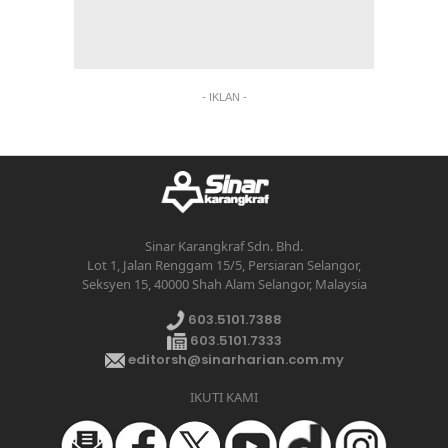
- IKLAN -
Sinar Karangkraf Sdn. Bhd.
Lot 1, Jalan Renggam 15/5, Persiaran Selangor,
Seksyen 15, 40000 Shah Alam Selangor, Malaysia
603.5101.7388
603.5101.7333
editorsh@sinarharian.com.my
IKUTI KAMI