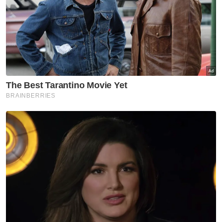
Syed Saddiq
Politik
Artikel Disyorkan
Pojok
Adakah pickleball mampu
‘bunuh’ badminton?
Pojok
Tragedi si Rocky: Antara belas
ihsan dan keselamatan awam