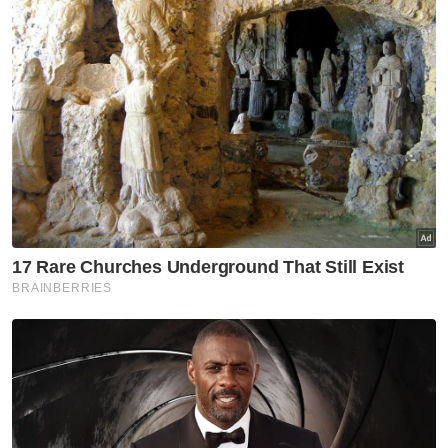
Syed Saddiq pula memilih jalan berbeza.
Sama ada orang suka atau tidak dengan
pendekatannya, beliau kekal menghadapi
proses mahkamah tanpa menggunakan
kuasa politik sebagai jalan pintas. Beliau
mempertahankan dirinya melalui saluran
undang-undang sehingga ke peringkat
tertinggi.
Namun, jika mahu membuat perbandingan,
rakyat tentu lebih mudah menilai siapa lebih
perform dan siapa lebih gentleman.