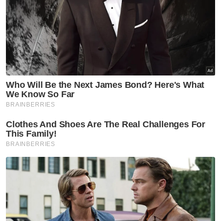
Hakikatnya, rakyat hari ini bukan lagi mudah
terpesona dengan lakonan di pentas politik.
Mereka lebih menghargai hasil kerja yang
nyata daripada skrip yang hanya muncul
setiap kali musim mengundi.
Artikel Berkaitan:
Kesan buruk media sosial kepada remaja
Pemandu kereta mewah dakwa terlalu banyak
kenderaan, terlupa perbaharui cukai jalan
Terlalu biadab di media sosial
Muat turun aplikasi Sinar Harian.
Klik di sini!
YB Hollywood