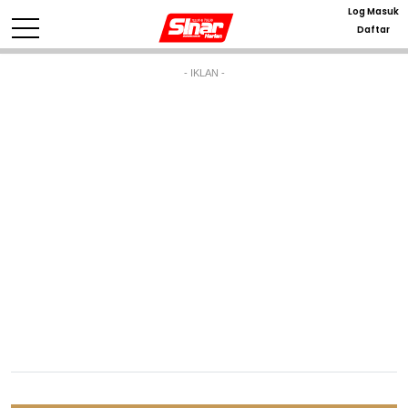
Log Masuk
Daftar
- IKLAN -