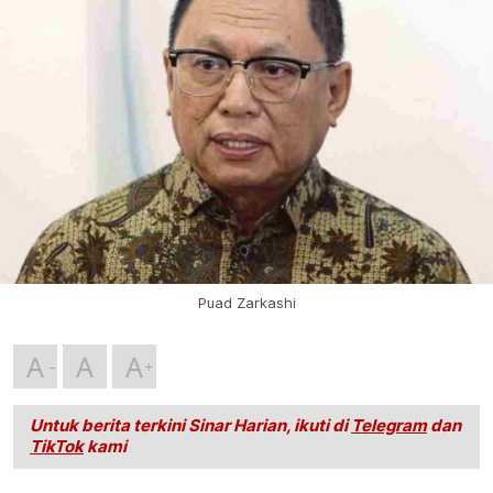
Puad Zarkashi
A
A
A
Untuk berita terkini Sinar Harian, ikuti di
Telegram
dan
TikTok
kami