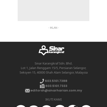
- IKLAN -
Sinar Karangkraf Sdn. Bhd.
Lot 1, Jalan Renggam 15/5, Persiaran Selangor,
Seksyen 15, 40000 Shah Alam Selangor, Malaysia
603.5101.7388
603.5101.7333
editorsh@sinarharian.com.my
IKUTI KAMI