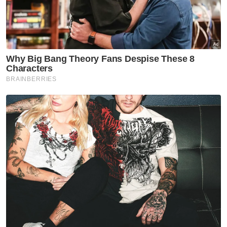
ke Israel bukti ketegasan
Malaysia - Anwar
Nasional
JMD 2026 perkasa rakyat ke
arah negara AI
Nasional
Isu import udang Thailand
dijangka selesai pertengahan
bulan ini – Mohamad Sabu
Nasional
Anwar jamin siasatan RCI TH
dilaksana tanpa kompromi