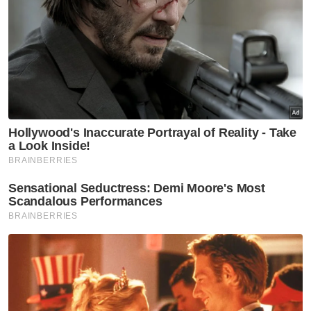
Eksport pasir sungai: Titah Tengku Mahkota Pahang
sepatutnya buka mata Putrajaya cari solusi banjir
Sultan Selangor berkenan terima menghadap Fahmi,
sembah maklum isu akaun palsu kerabat diraja
Muat turun aplikasi Sinar Harian.
Klik di sini!