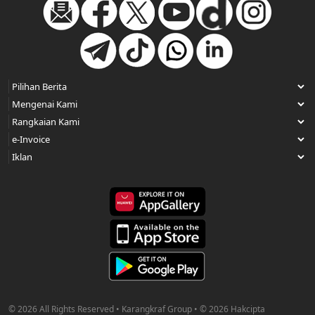
© 2026 All Rights Reserved • Karangkraf Group • © 2026 Hakcipta