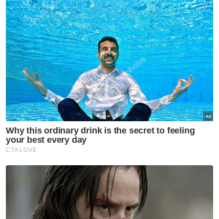
Majlis itu turut dihadiri oleh pegawai kanan
dari Pejabat Sultan Kelantan, dan diakhiri
dengan sesi ramah mesra serta sesi
bergambar bersama para dif jemputan. -
Bernama
Artikel Berkaitan:
Pendakian Tengku Mahkota Pahang ke Gunung
Kinabalu tarik perhatian netizen