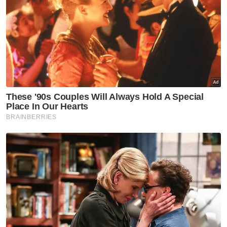
Tengku Mahkota Kelantan
Terima Menghadap
Fahmi Fadzil
Artikel Disyorkan
Nasional
Tindakan sita kontena muatan