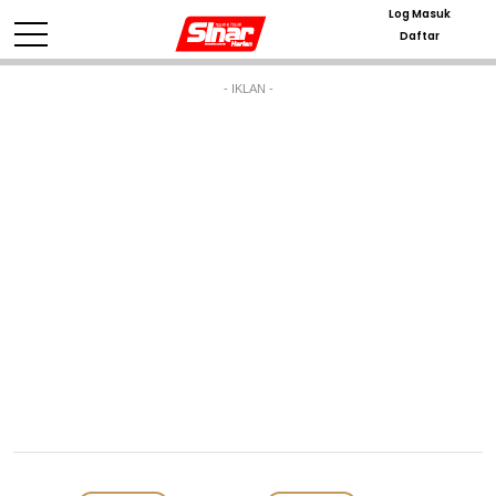
Log Masuk
Daftar
- IKLAN -