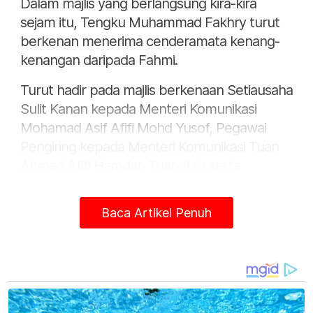
Dalam majlis yang berlangsung kira-kira
sejam itu, Tengku Muhammad Fakhry turut
berkenan menerima cenderamata kenang-
kenangan daripada Fahmi.
Turut hadir pada majlis berkenaan Setiausaha
Sulit Kanan kepada Menteri Komunikasi
Mohamad Asif Afifi Mohd Yusof, Pegawai
Pengiring kepada Menteri Komunikasi Tuan
Ahmad Afifi Hamdan Tuan Aziz serta
petugas Pejabat Menteri Komunikasi.
Baca Artikel Penuh