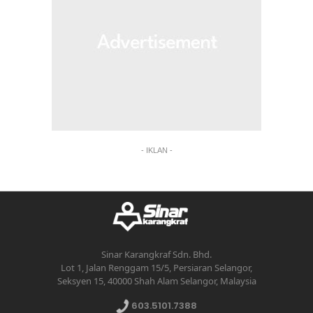
- IKLAN -
Sinar Karangkraf Sdn. Bhd.
Lot 1, Jalan Renggam 15/5, Persiaran Selangor,
Seksyen 15, 40000 Shah Alam Selangor, Malaysia
603.5101.7388