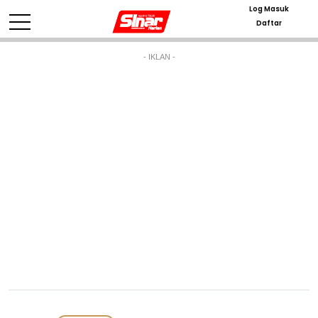
Log Masuk
Daftar
- IKLAN -