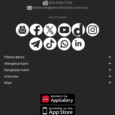
603.5101.7333
editorsh@sinarharian.com.my
IKUTI KAMI