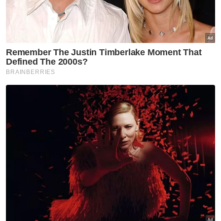
Masjid Jama
Kontroversi Masjid India
Patung Dalam Masjid
Global
Artikel Disyorkan
GLOBAL
Media Iran keluarkan video