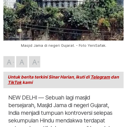
Masjid Jama di negeri Gujarat. - Foto YeniSafak.
A
A
A
Untuk berita terkini Sinar Harian, ikuti di
Telegram
dan
TikTok
kami
NEW DELHI — Sebuah lagi masjid
bersejarah, Masjid Jama di negeri Gujarat,
India menjadi tumpuan kontroversi selepas
sekumpulan Hindu mendakwa terdapat