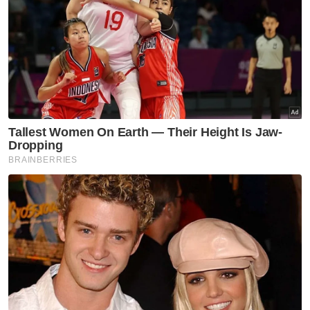
beberapa dekad.
Kontroversi terbaharu ini dijangka menambah
kebimbangan dalam kalangan masyarakat
Islam mengenai masa depan beberapa tapak
warisan Islam di India yang semakin kerap
menjadi subjek tuntutan dan pertikaian
berkaitan sejarah serta agama.- Agensi
Artikel Berkaitan:
Pelancong India diarah keluar resort selepas
didakwa langgar peraturan
Hajiji sangkal dakwaan wujud 'Blok Borneo'
Polis buru lelaki berkelakuan tidak senonoh dalam
masjid
Muat turun aplikasi Sinar Harian.
Klik di sini!