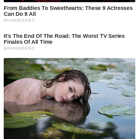
Mojtaba Khamenei
GLOBAL
Angka korban di Gaza
meningkat kepada 73,389
orang akibat serangan
berterusan Israel
GLOBAL
Serangan tembakan di sekolah:
PM Thai tolak spekulasi buli
GLOBAL
Buka Selat Hormuz: Iran
kemuka syarat