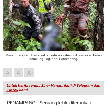
Mayat mangsa dibawa keluar selepas ditemui di kawasan hutan
Kampung Togudon, Penampang.
A
A
A
Untuk berita terkini Sinar Harian, ikuti di
Telegram
dan
TikTok
kami
PENAMPANG - Seorang lelaki ditemukan