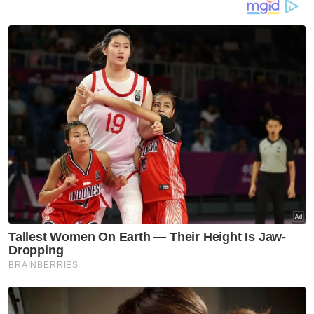
Hospital Queen Elizabeth II (HQEII) untuk
bedah siasat bagi mengenal pasti punca
sebenar kematian,” katanya.
Sammy berkata, kes setakat ini
diklasifikasikan sebagai laporan mati
mengejut (SDR) sementara menunggu
keputusan bedah siasat.
"Orang ramai dinasihatkan agar tidak
membuat sebarang spekulasi yang boleh
menganggu siasatan polis selain tidak
menyebarkan gambar atau video kejadian
bagi menghormati sensitiviti ahli keluarga dan
waris.
Artikel Berkaitan: