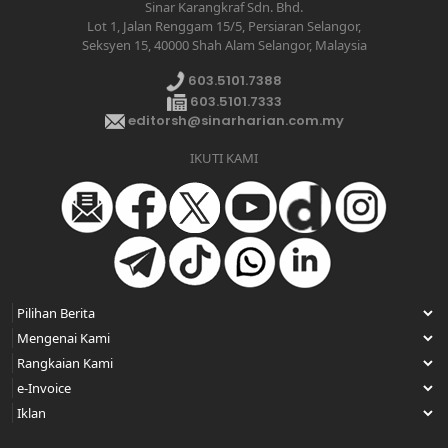
Sinar Karangkraf Sdn. Bhd.
Lot 1, Jalan Renggam 15/5, Persiaran Selangor,
Seksyen 15, 40000 Shah Alam Selangor, Malaysia
603.5101.7388
603.5101.7333
editorsh@sinarharian.com.my
IKUTI KAMI