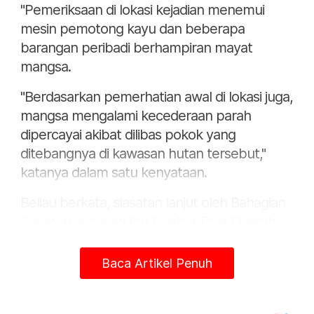
"Pemeriksaan di lokasi kejadian menemui
mesin pemotong kayu dan beberapa
barangan peribadi berhampiran mayat
mangsa.
"Berdasarkan pemerhatian awal di lokasi juga,
mangsa mengalami kecederaan parah
dipercayai akibat dilibas pokok yang
ditebangnya di kawasan hutan tersebut,"
katanya dalam satu kenyataan.
Beliau berkata, siasatan lanjut oleh Bahagian
Siasatan Jenayah Ibu Pejabat Polis Daerah
(IPD) Penampang bersama pasukan Forensik
D10 Ibu Pejabat Polis Kontinjen (IPK) Sabah
Baca Artikel Penuh
mendapati tiada unsur jenayah dikesan.
“Mayat mangsa dihantar ke Jabatan Forensik