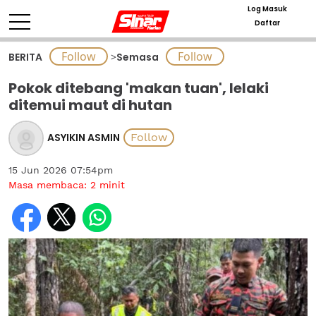
Log Masuk
Daftar
BERITA
>
Semasa
Pokok ditebang 'makan tuan', lelaki
ditemui maut di hutan
ASYIKIN ASMIN
15 Jun 2026 07:54pm
Masa membaca:
2
minit