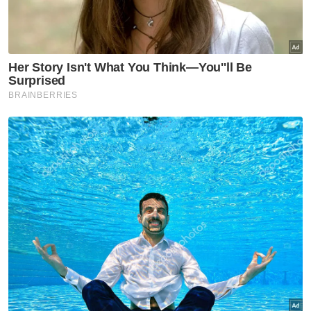
Artikel Disyorkan
Semasa
Pengacara, ahli perniagaan
ditahan bantu siasatan audio
siar sentuh sensitiviti agama
Semasa
Kronologi kes Ismahalil
Semasa
Suasana sebak sambut
ketibaan jasad Koperal Teck
Siong
Semasa
Maut renjatan elektrik: