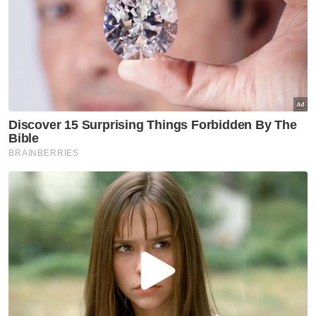
N. Sembilan
Pahang
P. Pinang
Perak
Perlis
Putrajaya
Sabah
Sarawak
Selangor
Terengganu
VPoints:
0
Masuk | Daftar
Lelaki Maut
Tebang Pokok
Hutan