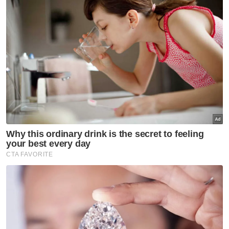
Mayat lelaki ditemukan terapung di bawah jambatan
Lelaki maut ditikam dipercayai akibat cemburu
Doktor pelatih ditemui maut di asrama hospital
"Sebarang maklumat berkaitan kejadian ini
boleh disalurkan kepada pegawai penyiasat
kes, Inspektor Ahmad Amir Fitri Ab Rahman
di talian 0164492215 atau hubungi IPD
Penampang di talian 088-712222," katanya.
Muat turun aplikasi Sinar Harian.
Klik di sini!
Harap bantu kajian selidik kami dan
×
dapatkan baucar tunai.
Di manakah anda tinggal?
Johor
K. Lumpur
Kedah
Kelantan
Labuan
Melaka