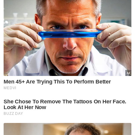
mengambil langkah yang sewajarnya bagi
memastikan keselamatan serta kebajikan
rakyat sentiasa menjadi keutamaan,” katanya.
Semalam, Ketua Pengarah Jabatan
Meteorologi Malaysia Dr Mohd Hisham Mohd
Anip dalam kenyataan memaklumkan
fenomena itu dijangka menyebabkan cuaca
lebih panas dan kering daripada biasa,
khususnya sepanjang Monsun Barat
Daya yang bermula 14 Mei dan dijangka
berterusan sehingga September tahun ini. -
Bernama
Artikel Berkaitan:
Ringgit dibuka tinggi berbanding dolar AS susulan
jangkaan kadar Fed tidak berubah
Fenomena El Nino dijangka berterusan, lebih kuat