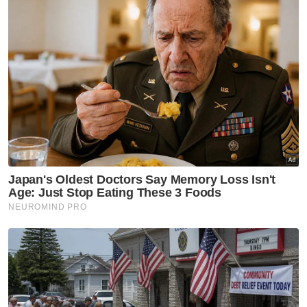
hujung tahun ini - Pakar
Agong titah Kuala Lumpur milik semua rakyat -
Hannah Yeoh