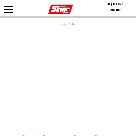
Log Masuk
Daftar
- IKLAN -