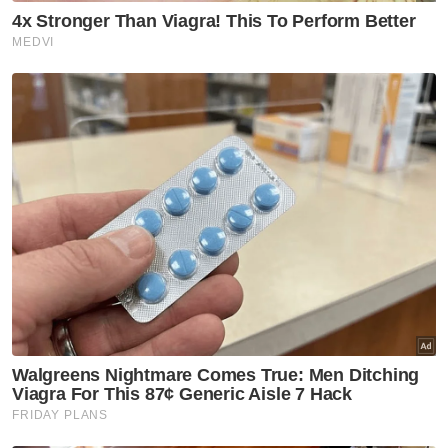
Bersedia
Hadapi Cuaca Panas
Artikel Disyorkan
Nasional
Shabery bimbang PM terima
maklumat kurang tepat
mengenai aset Felda di London
Nasional
RCI TH: AMK gesa SPRM, PDRM
jejak aliran wang, dakwa