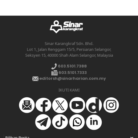
Sinar Karangkraf Sdn. Bhd.
Lot 1, Jalan Renggam 15/5, Persiaran Selangor,
Seksyen 15, 40000 Shah Alam Selangor, Malaysia
603.5101.7388
603.5101.7333
editorsh@sinarharian.com.my
IKUTI KAMI