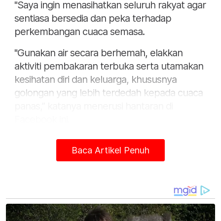
"Saya ingin menasihatkan seluruh rakyat agar
sentiasa bersedia dan peka terhadap
perkembangan cuaca semasa.
"Gunakan air secara berhemah, elakkan
aktiviti pembakaran terbuka serta utamakan
kesihatan diri dan keluarga, khususnya
golongan yang lebih terdedah kepada cuaca
panas,” katanya menerusi hantaran di
Facebook ini.
Ahmad Zahid turut menyeru orang ramai
Baca Artikel Penuh
agar mendapatkan maklumat cuaca terkini
melalui aplikasi myCuaca dan saluran rasmi
Jabatan Meteorologi Malaysia (MetMalaysia).