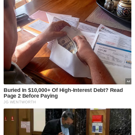
dalang sembunyikan maklumat
Nasional
Kebajikan tiga gajah Malaysia:
Shelter Ihsan mahu MPT
kemuka bukti, benarkan
pemeriksaan bebas
Nasional
ITE Singapura terbuka
kerjasama dengan ADTEC JTM