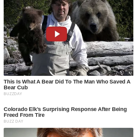
Beliau berkata persediaan awal dan tindakan
yang bertanggungjawab daripada semua
pihak amat penting bagi mengurangkan
risiko serta memastikan kesejahteraan rakyat
sentiasa terpelihara.
"Insya-ALLAH, kerajaan akan terus
memantau perkembangan semasa dan