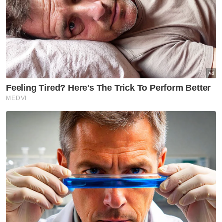
Muat turun aplikasi Sinar Harian.
Klik di sini!
Mahkamah
Penuntut Universiti
Dakwaan Seksual
Artikel Disyorkan
Semasa