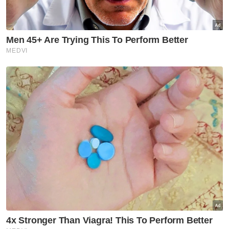
'Kayla hanya pinjaman 49 hari'
Semasa
Polis Johor berkas 209 GRO
warga asing
Semasa
Dua anggota polis minta
belanja RM100 berdepan
tindakan tatatertib
Semasa
Kenyataan MAG tunjuk
'sindrom penafian' - King Sing