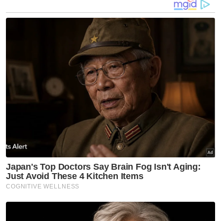
Pertuduhan dikemukakan mengikut Seksyen
509 Kanun Keseksaan yang
memperuntukkan hukuman penjara
sehingga lima tahun atau denda atau kedua-
duanya sekali, jika sabit kesalahan.
Timbalan Pendakwa Raya, Muhamad Ehsan
Nasarudin, menawarkan jaminan RM10,000
berserta syarat tambahan bahawa tertuduh
tidak dibenarkan mendekati mangsa dan
perlu melapor diri di balai polis berhampiran.
Peguam, Shahrul Amali Shafie, yang mewakili
tertuduh, dalam rayuannya memohon agar
jumlah jaminan dikurangkan kepada RM2,000
kerana jaminan bukan bertujuan
menghukum, sebaliknya bagi memastikan