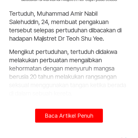
Tertuduh, Muhammad Amir Nabil
Salehuddin, 24, membuat pengakuan
tersebut selepas pertuduhan dibacakan di
hadapan Majistret Dr Teoh Shu Yee.
Mengikut pertuduhan, tertuduh didakwa
melakukan perbuatan mengaibkan
kehormatan dengan menyuruh mangsa
berusia 20 tahun melakukan rangsangan
seksual menggunakan tangan ketika berada
di dalam sebuah kereta.
Kesalahan itu didakwa dilakukan pada 4 Jun
2026, jam 1.13 pagi di Jambatan Jalan Lebuh
Baca Artikel Penuh
Sungai Udang-Paya Rumput-Ayer Keroh
(SPA), dalam daerah Alor Gajah, Melaka.