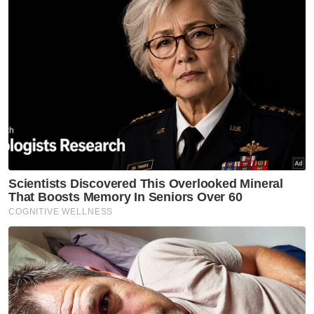
tertuduh hadir ke mahkamah.
Artikel Berkaitan:
Penulis blog Sang Kelembai mengaku tidak bersalah
buat hantaran palsu
Pemandu van mengaku tidak bersalah lakukan
khianat
Tikam pelajar: Remaja 15 tahun mengaku tidak
bersalah bunuh rakan
Menurutnya, tertuduh masih belajar dan ini
merupakan pertuduhan pertama yang
dihadapinya. Selain itu, ibu tertuduh
merupakan seorang pesara kerajaan.
Mahkamah kemudian membenarkan jaminan
sebanyak RM4,600 dengan seorang
penjamin dan menetapkan 15 Julai depan
sebagai tarikh sebutan semula kes.