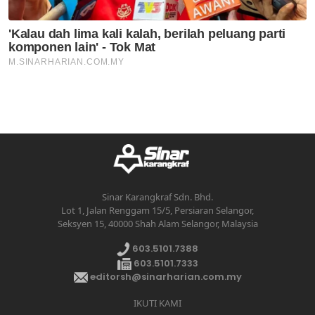
Sinar Karangkraf Sdn. Bhd.
Lot 1, Jalan Renggam 15/5, Persiaran Selangor,
Seksyen 15, 40000 Shah Alam Selangor, Malaysia
603.5101.7388
603.5101.7333
editorsh@sinarharian.com.my
IKUTI KAMI