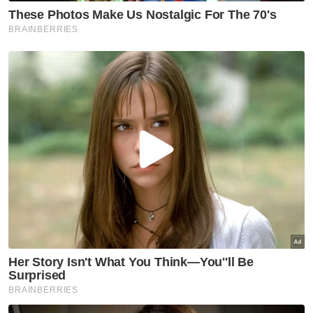
Menurutnya, kesalahan seksual yang
dilakukan amat serius kerana menjejaskan
maruah serta keselamatan mangsa.
"Kes ini melibatkan lima mangsa yang
semuanya kanak-kanak, malah kesan
jenayah yang dilakukan akan berlarutan
sepanjang hayat mereka.
“Justeru, hukuman yang dijatuhkan perlu
menggambarkan keseriusan kesalahan
tersebut," katanya.
Mengikut fakta kes, perbuatan terkutuk itu