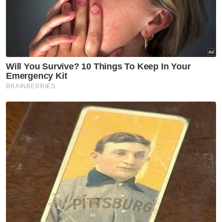
Muat turun aplikasi Sinar Harian.
Klik di sini!
Harap bantu kajian selidik kami dan
×
dapatkan baucar tunai.
Berapakah umur anda?
Kurang daripada 18 tahun
18 - 24 tahun
25 - 34 tahun
35 - 44 tahun
45 - 54 tahun
55 - 64 tahun
65 tahun dan ke atas
VPoints:
0
Masuk | Daftar
Mahkamah