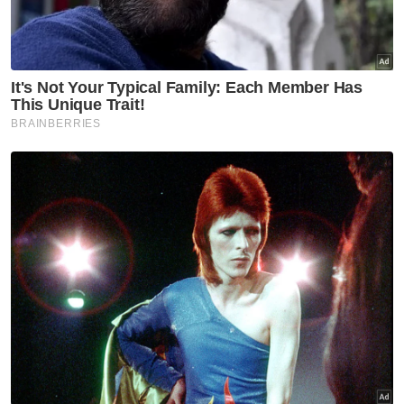
“Saya mengaku bersalah, minta kurang
hukuman tuan,” katanya yang memakai baju
lokap warna jingga.
Bagaimanapun, Timbalan Pendakwa Raya,
Muhammad Hairuliqram Hairuddin memohon
hukuman bagi semua pertuduhan dijalankan
secara berasingan kerana ia membabitkan
kanak-kanak.
Berita Telus & Tulus menerusi E-Mel setiap
hari!