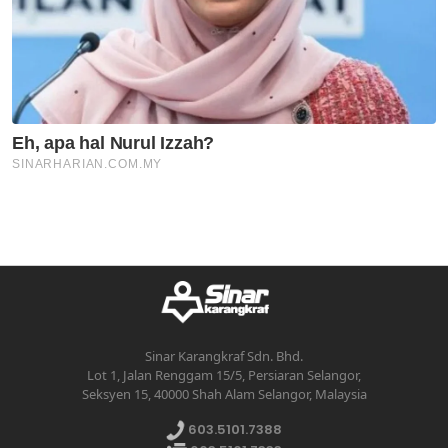
Sinar Karangkraf Sdn. Bhd.
Lot 1, Jalan Renggam 15/5, Persiaran Selangor,
Seksyen 15, 40000 Shah Alam Selangor, Malaysia
603.5101.7388