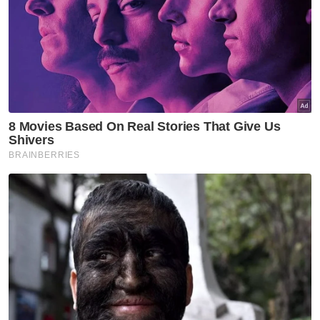
diwakili peguam, merayu dikenakan hukuman
ringan.
Retna Velu (dua dari kanan) dibawa ke Mahkamah Sesyen
Ampang pada Khamis bagi kes amang seksual.