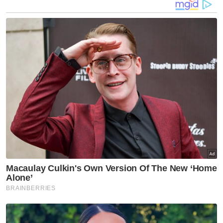
sebatan itu.
Bagi pertuduhan sembilan pertuduhan, dia
didakwa melakukan amang seksual fizikal dan
bukan fizikal terhadap lima mangsa itu, di
sebuah pusat jagaan kanak-kanak
pertubuhan kebajikan di Batu Caves,
Gombak, antara November 2025 dan Mac
lalu.
Bagi kesalahan amang seksual fizikal,
pertuduhan dibuat mengikut Seksyen 14(a)
dan 14(b) Akta Kesalahan-Kesalahan Seksual
Terhadap Kanak-Kanak 2017 yang membawa
hukuman penjara tidak melebihi 20 tahun
dan boleh dikenakan sebatan, jika sabit
kesalahan.