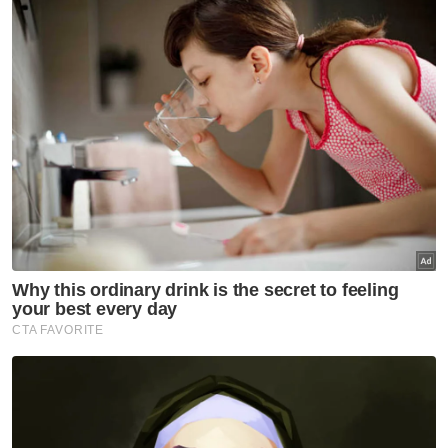
terbongkar selepas beberapa penghuni
pusat jagaan kanak-kanak itu mendedahkan
kejadian yang menimpa mereka, kepada
Pertubuhan Kebangkitan Tiga Tangan
Selangor.
Siasatan mendapati, mangsa dikejutkan
daripada tidur, lalu tertuduh melakukan
perbuatan tersebut dalam beberapa
kejadian berasingan di bilik, tandas dan dapur.
Mangsa juga didakwa diugut supaya tidak
mendedahkan kejadian itu kepada sesiapa
kerana bimbang dimarahi atau dipukul.
Pemeriksaan di Hospital Selayang kemudian
mendapati terdapat kesan kecederaan serta
koyakan lama dan baharu di dubur mangsa