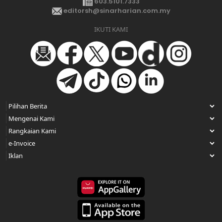
603.5101.7333
editorsh@sinarharian.com.my
IKUTI KAMI