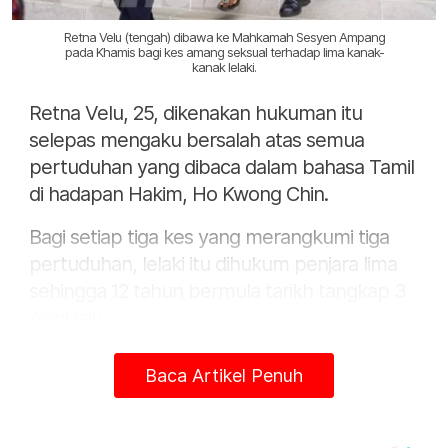
Retna Velu (tengah) dibawa ke Mahkamah Sesyen Ampang
pada Khamis bagi kes amang seksual terhadap lima kanak-
kanak lelaki.
Retna Velu, 25, dikenakan hukuman itu
selepas mengaku bersalah atas semua
pertuduhan yang dibaca dalam bahasa Tamil
di hadapan Hakim, Ho Kwong Chin.
Bagi setiap tiga kes yang merangkumi tiga
pertuduhan, lelaki itu dihukum penjara lima
sehingga 12 tahun bermula tarikh tangkap 3
April lalu.
Mahkamah memerintahkan hukuman
Baca Artikel Penuh
penjara itu berjalan secara berasingan,
menjadikan hukuman yang perlu dihadapi
tertuduh ialah sebanyak 36 tahun termasuk