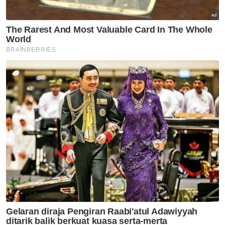
Amang Seksual Kanak Kanak
Liwat
Artikel Disyorkan
Semasa
37 pekerja restoran warga
asing ditahan gagal miliki
dokumen kerja sah
Semasa
JSJ gempur kegiatan
persundalan warga asing, 59
dicekup