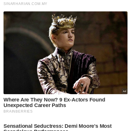
Semasa
Tragedi Genting bukti laluan
berisiko perlu zon bebas pokok
Semasa
[VIDEO] 'Dia cakap penat, lepas
itu hanya senyum' – Kata-kata
terakhir Lans Koperal Nur Hafiz
kepada ibu