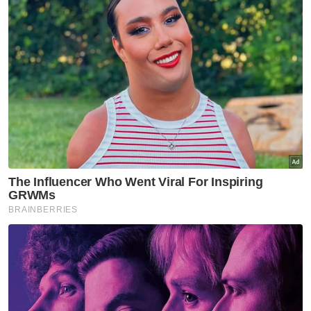
Sementara kes amang seksual bukan fizikal,
pertuduhan dibuat di bawah Seksyen 15(a)(i)
dan 15(a)(ii) akta sama, membawa hukuman
penjara tidak melebihi 10 tahun atau denda
tidak melebihi RM20,000 atau kedua-duanya,
jika sabit kesalahan.
Artikel Berkaitan:
Guru didakwa amang seksual dua pelajar lelaki
dalam tandas sekolah, kereta
Guru agama didakwa lakukan amang seksual
terhadap dua kanak-kanak
Lelaki kurung, cedera remaja 14 tahun dipenjara 15
bulan
Penjaga rumah kebajikan liwat dua kanak-kanak
lelaki dijel 11 tahun, lima sebatan
Semasa prosiding, tertuduh yang tidak