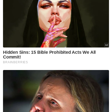
sebelum tertuduh ditahan polis pada 3 April
lalu.
Pada 21 Mei lalu, tertuduh dihukum penjara 11
tahun dan lima sebatan oleh Mahkamah
Sesyen di sini, selepas mengaku bersalah
atas enam kes amang seksual fizikal, bukan
fizikal dan persetubuhan luar tabii terhadap
dua kanak-kanak lelaki berusia lapan dan 10
tahun.
Prosiding itu turut dihadiri peguam
pemerhati, S Kirthen dan S Premila bagi
pihak waris mangsa dan Pertubuhan
Kebangkitan Tiga Tangan Selangor.