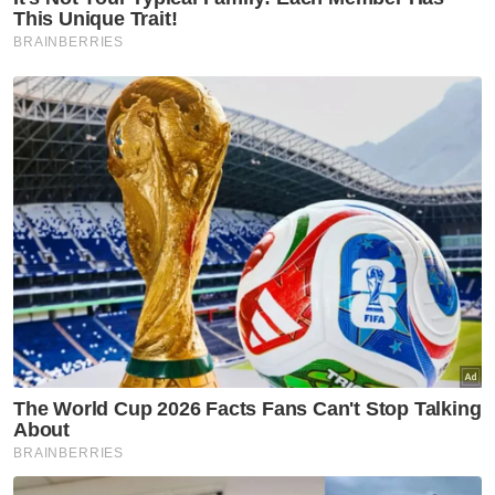
Penyalahgunaan dadah babit
kanak-kanak usia 10 hingga 14
tahun amaran serius kepada
negara- Lee Lam Thye
Semasa
'Kayla hanya pinjaman 49 hari'