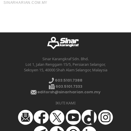
Sinar Karangkraf Sdn. Bhd.
Lot 1, Jalan Renggam 15/5, Persiaran Selangor,
Seksyen 15, 40000 Shah Alam Selangor, Malaysia
603.5101.7388
603.5101.7333
editorsh@sinarharian.com.my
IKUTI KAMI