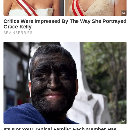
Pengangkutan
Artikel Disyorkan
Semasa
Seorang rakyat Malaysia maut,
rakan parah kemalangan di
Yala
Semasa
PDRM nafi hantaran tular papar
visual, teks kaitkan pemangku
Timbalan Ketua Polis Negara
Semasa