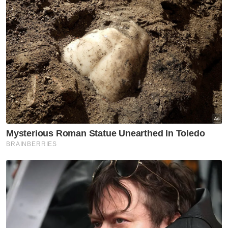
sehingga kes ini selesai,” katanya sambil
menetapkan 4 Ogos depan untuk serahan
laporan kimia dan forensik.
Dalam prosiding itu, Royston Tan Chun Tat
hadir selaku peguam pemerhati bagi
mewakili keluarga mendiang.
Berita Telus & Tulus menerusi E-Mel setiap
hari!