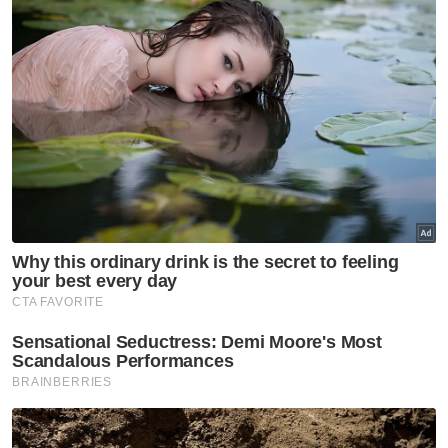
baling kerusi kepada isteri hingga patah tangan
Rumah terbakar, warga emas maut sesak nafas
Pemandu SUV rempuh dua beradik hingga maut
ditahan
Bagaimanapun, peguam Tong Kuan Ling
yang mewakili bapa kepada lima anak itu
merayu agar anak guamnya diberikan ikat
jamin pada kadar minimum kerana dia perlu
menyediakan wang untuk rawatan penyakit
kencing manis dan darah tinggi.
Selepas mendengar permohonan semua
pihak, Khartiyayini membenarkan tertuduh
diikat jamin sebanyak RM10,000 dengan
seorang penjamin.
“Lesen tertuduh digantung sementara