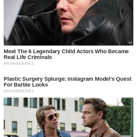
Media sebelum ini melaporkan perjalanan
dua beradik untuk keluar makan malam
bertukar tragedi apabila mereka dirempuh
sebuah SUV.
Dalam kejadian itu, dua mangsa wanita
disahkan meninggal dunia di lokasi kejadian.
Kejadian sama turut menyebabkan anak
kepada salah seorang mangsa, iaitu seorang
remaja lelaki berusia 17 tahun yang ketika itu
berjalan bersama mereka, mengalami
kecederaan.