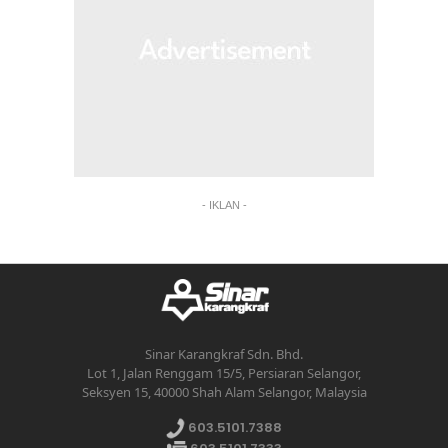
- IKLAN -
Sinar Karangkraf Sdn. Bhd.
Lot 1, Jalan Renggam 15/5, Persiaran Selangor,
Seksyen 15, 40000 Shah Alam Selangor, Malaysia
603.5101.7388