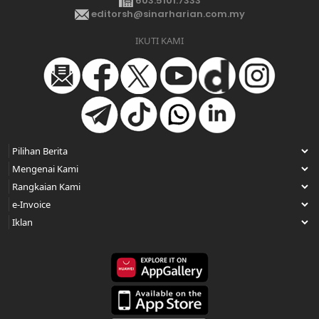
603.5101.7333
editorsh@sinarharian.com.my
IKUTI KAMI