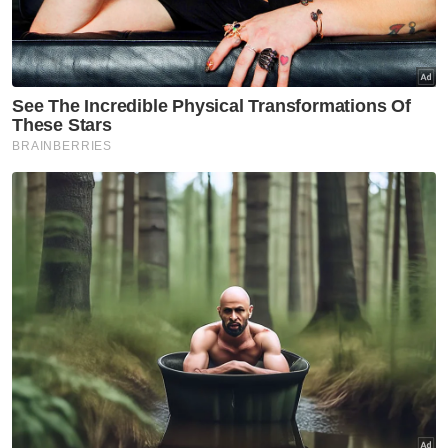
Muat turun aplikasi Sinar Harian.
Klik di sini!
Zara Qairina
Kes Buli
Mahkamah