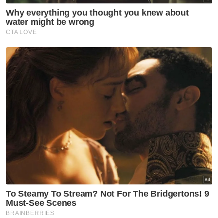
Artikel Disyorkan
Semasa
Pempengaruh kaum India
dakwa dibuli siber, modus
operandi serang pemilik bisnes
wanita
Semasa
Ingin berdikari alasan Dhia
Zahraaxavieta Neelopher
keluar rumah
Semasa
RCI TH: LHDN perlu siasat
kemungkinan pengelakan cukai