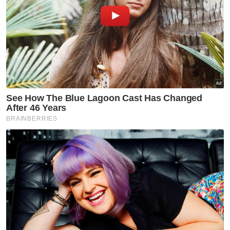
Artikel Berkaitan:
Rakaman audio Zara Qairina dan ibu dimainkan di
mahkamah tulen - Juruanalisis
Telefon bimbit Zara Qairina, ibu antara dianalisis -
Saksi
Inkues Zara Qairina bersambung hari ini
Inkues Zara Qairina: Peguam kemuka enam saksi
pakar dalam prosiding seterusnya
Inkues Zara Qairina: Tangkap layar perbualan di
WhatsApp dipapar di mahkamah
Inkues Zara Qairina: Skrin tiga telefon bimbit retak,
data tidak dapat dianalisis