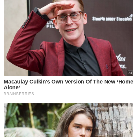
Pasukan pegawai pengendali untuk inkues ini
terdiri daripada Pengarah Pendakwaan
Negeri Sabah, Nahra Dollah, serta Timbalan
Pendakwa Raya, Mohd Fairuz Johari, Dana
Arabi Wazani, Sofia S Sawayan dan Dacia
Jane Romanus manakala Hakim Koroner
ialah Amir Shah Amir Hassan.
Pasukan peguam mewakili Noraidah ialah
Shahlan Jufri, Datuk Rizwandean M Borhan,
Mohd Syarulnizam Mohd Salleh, Mohd
Luqman Syazwan Zabidi, Farrah Nasser dan
Elhanan James.