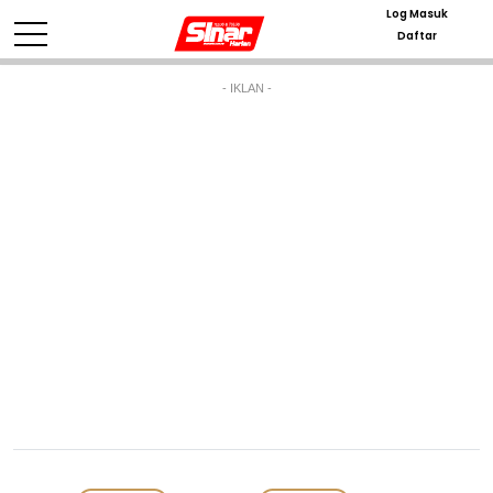
Log Masuk
Daftar
- IKLAN -