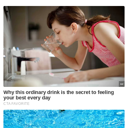
Kumpulan TH bagi tempoh
2014-2020
Semasa
RCI TH: SPRM, PDRM, LHDN
mula 'gempur' individu terlibat
siasatan