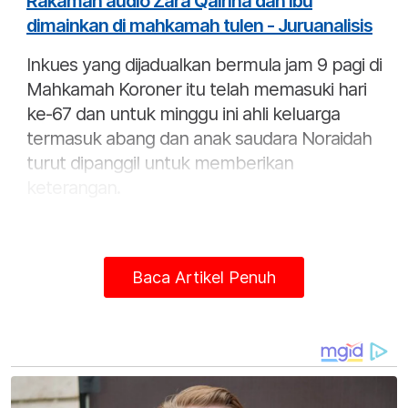
Rakaman audio Zara Qairina dan ibu
dimainkan di mahkamah tulen - Juruanalisis
Inkues yang dijadualkan bermula jam 9 pagi di
Mahkamah Koroner itu telah memasuki hari
ke-67 dan untuk minggu ini ahli keluarga
termasuk abang dan anak saudara Noraidah
turut dipanggil untuk memberikan
keterangan.
Baca Artikel Penuh