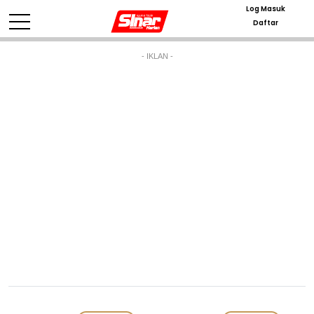
Log Masuk
Daftar
- IKLAN -