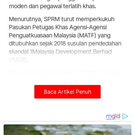
moden dan pegawai terlatih khas.
Menurutnya, SPRM turut memperkukuh
Pasukan Petugas Khas Agensi-Agensi
Penguatkuasaan Malaysia (MATF) yang
ditubuhkan sejak 2018 susulan pendedahan
skandal 1Malaysia Development Berhad
(1MDB).
"Kes ini di bawah koordinasi SPRM bersama
agensi seperti Lembaga Hasil Dalam Negeri
(LHDN), Bank Negara Malaysia (BNM) dan
Baca Artikel Penuh
Kementerian Perdagangan Dalam Negeri dan
Kos Sara Hidup (KPDN).
"MATF menjadi platform utama
membanteras rasuah, penyeludupan serta
pengubahan wang haram selain memulihkan