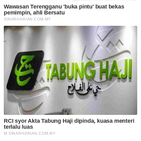
(PPPR) bagi memperkukuh budaya integriti
melalui penglibatan masyarakat, badan
bukan kerajaan dan agensi kerajaan.
"Keseluruhan pencapaian ini dilihat
mencerminkan pendekatan lebih agresif,
moden dan berasaskan risikan dalam usaha
memperkukuh agenda membanteras rasuah
serta memulihkan keyakinan terhadap
institusi penguatkuasaan negara," ujarnya.
Muat turun aplikasi Sinar Harian.
Klik di sini!
Jawab soalan kaji selidik dan
dapatkan
×
baucar tunai.
Apakah bangsa anda?
Melayu
Cina