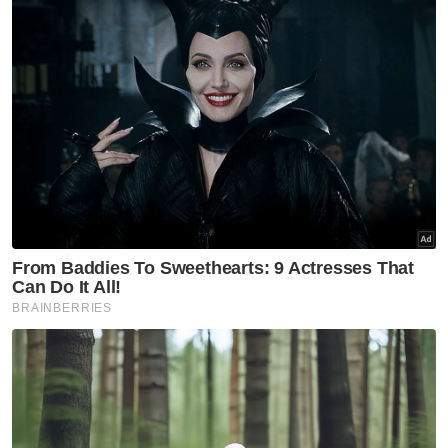
Semasa
Bagasi berisi bahan
menyerupai dadah, bahan
letupan: Polis buka kertas
siasatan
Semasa
Pempengaruh kaum India
dakwa dibuli siber, modus
operandi serang pemilik bisnes
wanita
Semasa
Ingin berdikari alasan Dhia
Zahraaxavieta Neelopher
keluar rumah
Semasa
RCI TH: LHDN perlu siasat
kemungkinan pengelakan cukai
Kumpulan TH bagi tempoh
2014-2020