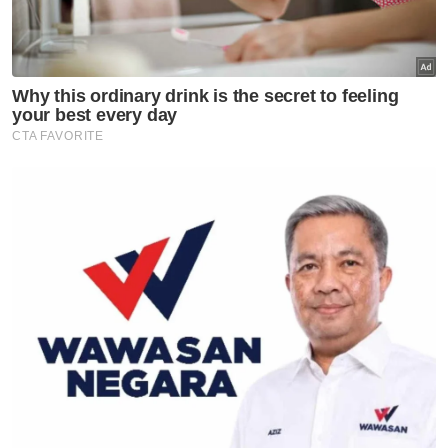
Aman Palestin turut mencuri perhatian
apabila melibatkan 164 pertuduhan dengan
kerugian dianggarkan RM39.5 juta selain
pembekuan 11 akaun bank dan penyitaan
jongkong emas.
"Dari aspek pengubahan wang haram, SPRM
berjaya memulihkan kira-kira RM15.5 bilion
aset negara dalam tempoh 2021 hingga awal
2026 melalui pengesanan aliran kewangan
rentas sempadan dan pemetaan pemilik
benefisial sebenar," katanya.
Dalam pada itu, sebagai langkah
pencegahan, SPRM turut memperkenalkan
inisiatif Keep Malaysia Clean (KMC) bersama
Panel Perundingan dan Pencegahan Rasuah