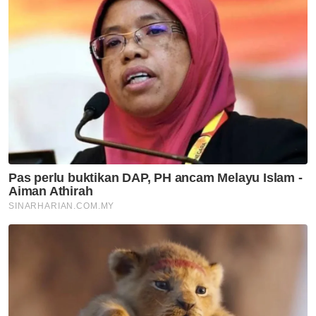
Kata beliau lagi, SPRM turut memberi
tumpuan kepada kes grand corruption dan
pemulihan aset negara, termasuk kejayaan
memulihkan sekitar RM31 bilion atau 70
peratus dana 1MDB, menjadikannya antara
kadar pemulihan aset tertinggi di dunia.
Selain itu, siasatan turut melibatkan kes Jana
Wibawa yang menggunakan analisis aliran
tunai bagi mengesan penyelewengan dana
projek serta beberapa kes berprofil tinggi
membabitkan tokoh politik termasuk
rampasan aset dan wang tunai bernilai besar.
"SPRM juga menumpaskan rangkaian mafia
korporat yang melibatkan golongan
profesional seperti peguam dan akauntan