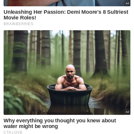
Berita Telus & Tulus menerusi E-Mel setiap
hari!
Kontena terbang
Katanya lagi, SPRM turut membongkar kes
'Kontena Terbang' di Pelabuhan Klang yang
dianggarkan menyebabkan ketirisan hasil