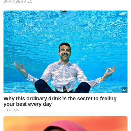
kes SPRM sehingga 95 peratus, selain
menjadi asas pemodenan operasi agensi itu,"
ujarnya.
Selain itu, latihan khusus turut diperkenalkan
melalui Akademi Pencegahan Rasuah
Malaysia (MACA) bagi memperkukuh
kepakaran pegawai.
Menurut beliau, antara kejayaan ketara IBI
ialah pendedahan sindiket 'Counter Setting' di
lapangan terbang selepas enam bulan
risikan, yang membawa kepada serbuan
besar-besaran serta penahanan puluhan
pegawai penguat kuasa dengan rampasan
melebihi RM9 juta melibatkan emas,
kenderaan mewah dan wang tunai.