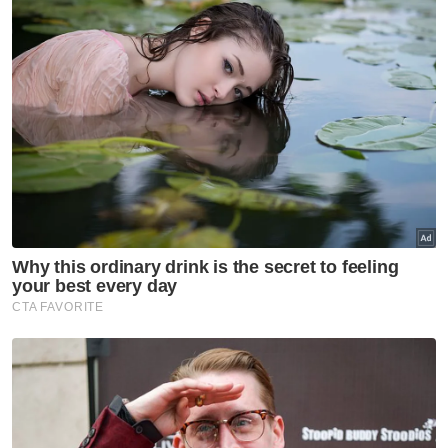
hasil negara," katanya dalam kenyataan pada
Isnin.
Hisyam berkata, antara operasi besar di
bawah MATF ialah Op Metal dan Op Nature
yang membongkar sindiket e-waste dan sisa