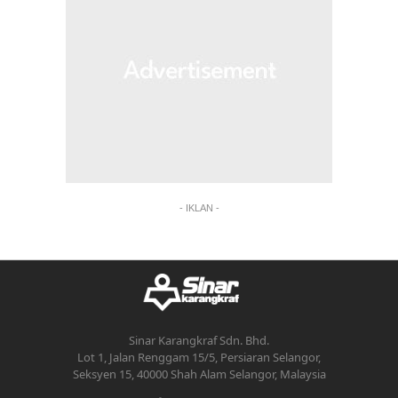
- IKLAN -
Sinar Karangkraf Sdn. Bhd.
Lot 1, Jalan Renggam 15/5, Persiaran Selangor,
Seksyen 15, 40000 Shah Alam Selangor, Malaysia