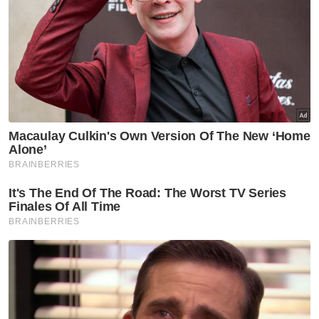
plastik haram sehingga menyebabkan
kerugian hasil negara dianggarkan melebihi
RM950 juta dalam tempoh enam tahun.
Katanya, operasi itu turut menyaksikan
pembekuan 16 akaun bank bernilai lebih
RM10.2 juta serta tindakan terhadap pegawai
kanan Jabatan Alam Sekitar (JAS).
Tambah beliau, MATF juga mencatat
kejayaan besar melumpuhkan kartel
penyeludupan diesel bernilai RM247 juta
menerusi Op Karen pada September 2025.
Artikel Berkaitan:
'Saya tidak akan berdiam diri selepas bersara' -
Azam Baki
'Dunia bukan untuk dirunsingkan tapi diuruskan' -