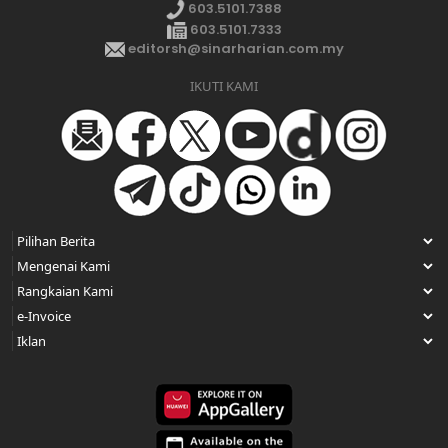
603.5101.7388
603.5101.7333
editorsh@sinarharian.com.my
IKUTI KAMI