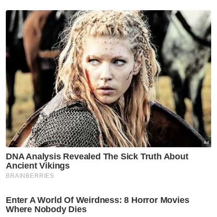
negara sehingga RM3.5 bilion dalam tempoh
10 tahun, selain merampas wang tunai RM4.4
juta daripada pegawai kastam yang terlibat.
Jelas beliau, dari sudut pendekatan
penyiasatan pula, SPRM memperkenalkan
Intelligence Based Investigations (IBI) iaitu
kaedah siasatan proaktif berasaskan risikan
dan analisis data bagi mengesan jenayah
sebelum laporan dibuat.
"Pendekatan ini memberi fokus kepada kes
rasuah bersindiket dan 'grand corruption'
dengan penggunaan teknologi forensik
kewangan bagi menjejaki aliran dana.
"IBI turut dikreditkan sebagai antara faktor
yang menyumbang kepada kadar sabitan