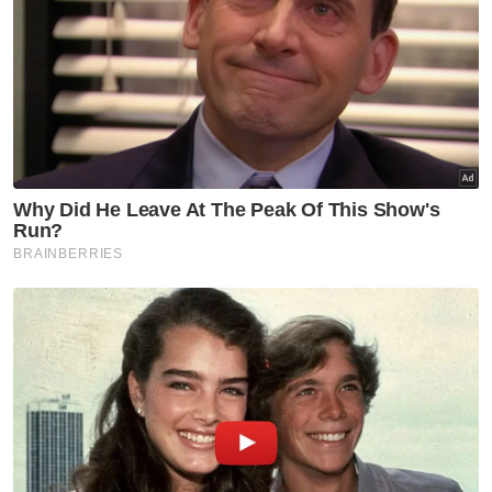
Azam Baki
Filem Konspirasi angkat penguatkuasaan rasuah -
SPRM
"Sebanyak 498 akaun bank dengan nilai kira-
kira RM110 juta telah dibekukan dan lima
kapal bernilai