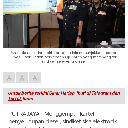
Azam dalam sidang akhbar tahun lalu menunjukkan laporan
khas Sinar Harian berkenaan Op Karen yang membongkar
sindiket seleweng diesel.
A
A
A
Untuk berita terkini Sinar Harian, ikuti di
Telegram
dan
TikTok
kami
PUTRAJAYA - Menggempur kartel
penyeludupan diesel, sindiket sisa elektronik