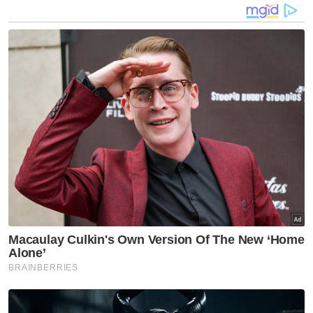
India
Etnik Sabah & Sarawak
Lain lain
VPoints:
0
Masuk | Daftar
SPRM
Azam Baki
Pencapaian KP SPRM
Artikel Disyorkan