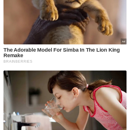
sebagai 'enabler' kepada sindiket
penyeludupan dan pengelakan cukai,
termasuk melalui Ops Sky yang menyaksikan
16 individu didakwa, 98 akaun bank
dibekukan berjumlah RM17 juta serta
rampasan pelbagai aset mewah," ujarnya.
Ujar Hisyam, dalam aspek keselamatan
negara, Op Sohor pada 14 Oktober 2025
membongkar kegiatan pegawai perisikan
Angkatan Tentera Malaysia (ATM) yang
didakwa membocorkan maklumat operasi
kepada sindiket penyeludupan dengan nilai
rasuah RM3 juta, melibatkan tindakan
pendakwaan terhadap empat pegawai
kanan.
"Kes penyelewengan dana kemanusiaan