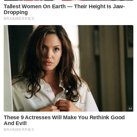
Penerbangan mencemaskan,
penumpang didakwa cuba
buka pintu kecemasan
Semasa
Pelajar kolej lemas ketika
mandi-manda bersama
sembilan rakan
Semasa
Ismail Sabri didakwa esok di
Mahkamah Sesyen Kuala
Lumpur