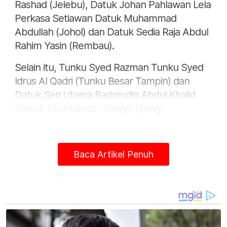
Rashad (Jelebu), Datuk Johan Pahlawan Lela
Perkasa Setiawan Datuk Muhammad
Abdullah (Johol) dan Datuk Sedia Raja Abdul
Rahim Yasin (Rembau).
Selain itu, Tunku Syed Razman Tunku Syed
Idrus Al Qadri (Tunku Besar Tampin) dan
Datuk Seri Utama Badarudin Abdul Khalid
(Datuk Shahbandar Sungei Ujong).
Berdasarkan dokumen mahkamah yang
dikongsi peguam, plaintif memohon deklarasi
Baca Artikel Penuh
bahawa mereka berhak mendapatkan
salinan minit Mesyuarat Khas DKU yang
diadakan pada 17 April 2026 di Istana Besar
Seri Menanti.