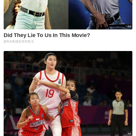
Saman Pemula
Krisis Negeri Sembilan
Undang Yang Empat
Artikel Disyorkan
Semasa
Jenazah tiga anggota polis
maut renjatan elektrik akan
dibawa pulang ke kampung
halaman
Semasa