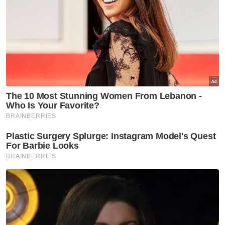
mahkamah menggantung pelaksanaan
sebarang penguatkuasaan oleh defendan-
defendan yang berkaitan dengan keputusan
Mesyuarat Khas DKU 17 April 2026 sehingga
minit mesyuarat berkenaan dikemukakan
dan diserahkan kepada mereka.
Permohonan itu dijadualkan didengar di
hadapan Hakim Mahkamah Tinggi Seremban
pada 13 Mei 2026, jam 9 pagi secara fizikal.
Artikel Berkaitan:
Keputusan kekal Kerajaan Perpaduan di Negeri
Sembilan ibarat simbah garam ke luka - Amanah
Terkilan kemelut politik Negeri Sembilan berlaku
ketika kerajaan tumpu krisis tenaga
Krisis Negeri Sembilan: ADUN Bersatu ubah
pendirian susulan UMNO kekal dalam Kerajaan
Perpaduan