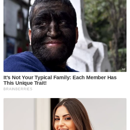
Mereka turut memohon perintah supaya
Raja Norazli dan DKU mengemukakan serta
menyerahkan minit mesyuarat tersebut
dalam tempoh tujuh hari dari tarikh perintah
mahkamah.
Selain itu, plaintif menuntut supaya