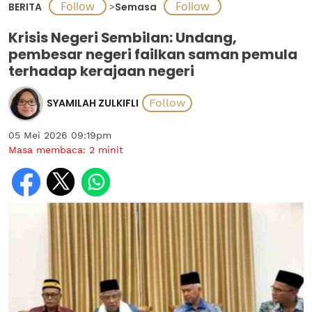
BERITA
>
Semasa
Krisis Negeri Sembilan: Undang,
pembesar negeri failkan saman pemula
terhadap kerajaan negeri
SYAMILAH ZULKIFLI
05 Mei 2026 09:19pm
Masa membaca:
2
minit