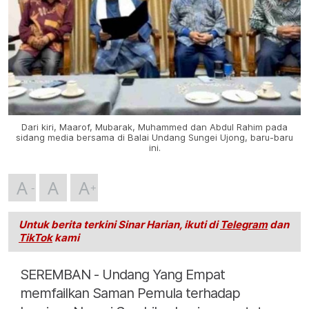
Dari kiri, Maarof, Mubarak, Muhammed dan Abdul Rahim pada
sidang media bersama di Balai Undang Sungei Ujong, baru-baru
ini.
A
A
A
Untuk berita terkini Sinar Harian, ikuti di
Telegram
dan
TikTok
kami
SEREMBAN - Undang Yang Empat
memfailkan Saman Pemula terhadap