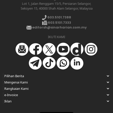
Lot 1, Jalan Renggam 15/5, Persiaran Selangor,
Seksyen 15, 40000 Shah Alam Selangor, Malaysia
603.5101.7388
603.5101.7333
editorsh@sinarharian.com.my
IKUTI KAMI