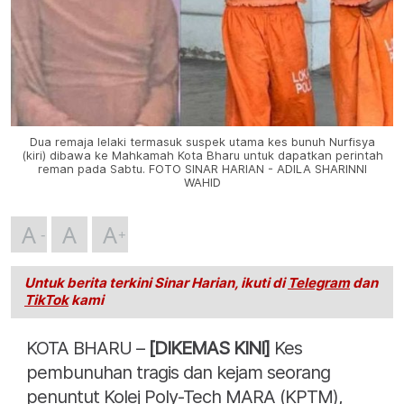
Dua remaja lelaki termasuk suspek utama kes bunuh Nurfisya
(kiri) dibawa ke Mahkamah Kota Bharu untuk dapatkan perintah
reman pada Sabtu. FOTO SINAR HARIAN - ADILA SHARINNI
WAHID
A
A
A
Untuk berita terkini Sinar Harian, ikuti di
Telegram
dan
TikTok
kami
KOTA BHARU –
[DIKEMAS KINI]
Kes
pembunuhan tragis dan kejam seorang
penuntut Kolej Poly-Tech MARA (KPTM),