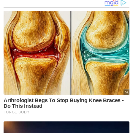
berjaya ditahan, terdiri daripada dua remaja
lelaki (termasuk suspek utama),
pasangan warga emas berusia 60 dan 66
tahun.
8.40 pagi – Kesemua suspek dibawa ke
Mahkamah Majistret Kota Bharu dan dua
remaja berkenaan direman selama tujuh hari
manakala pasangan warga emas tiga hari
bagi membantu siasatan di bawah Seksyen
302 Kanun Keseksaan.
Menjelang tengah hari Sabtu, mula tersebar
laporan dipercayai daripada pihak berkuasa
berhubung pergerakan mangsa yang dilihat
di lobi sebuah kondominium terletak di tepi
Sungai Kelantan di Kota Bharu pada jam 12.26
tengah hari, Khamis.
Mengikut sebaran itu, mangsa dipercayai