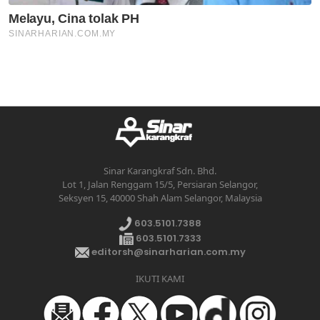
Sinar Karangkraf Sdn. Bhd.
Lot 1, Jalan Renggam 15/5, Persiaran Selangor,
Seksyen 15, 40000 Shah Alam Selangor, Malaysia
603.5101.7388
603.5101.7333
editorsh@sinarharian.com.my
IKUTI KAMI