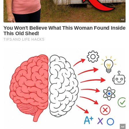
Kes Tikam Pelajar
PDRM
Artikel Disyorkan
Semasa
Pasangan suami isteri dilapor
hilang ditahan selepas serah
diri
Semasa
Leong Kiew Hau hilang 9 hari,