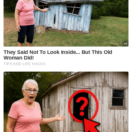
Artikel Berkaitan:
Sampai 61 tikaman, kenapa terlalu kejam?
Penuntut ditikam 61 kali: Punca kematian akibat
tikaman berganda di dada
Keluarga Nurfisya mohon ruang, masih terkejut
tragedi bunuh
Gadis dibunuh 61 tikaman: Dua remaja lelaki,
pasangan warga emas direman
Mangsa bunuh 61 tikaman: Wanita warga emas
antara 2 lagi individu ditahan di Ketereh
Muat turun aplikasi Sinar Harian.
Klik di sini!
Kes Bunuh
Nurfisya Zulkifly