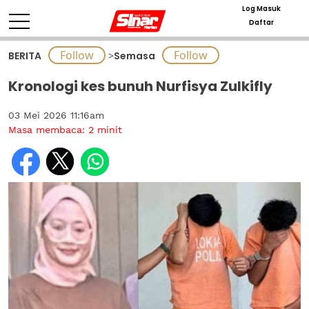
Log Masuk
Daftar
BERITA
>
Semasa
Kronologi kes bunuh Nurfisya Zulkifly
03 Mei 2026 11:16am
Masa membaca:
2
minit