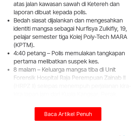
atas jalan kawasan sawah di Ketereh dan
laporan dibuat kepada polis.
Bedah siasat dijalankan dan mengesahkan
identiti mangsa sebagai Nurfisya Zulkifly, 19,
pelajar semester tiga Kolej Poly-Tech MARA
(KPTM).
4:40 petang – Polis memulakan tangkapan
pertama melibatkan suspek kes.
8 malam – Keluarga mangsa tiba di Unit
Forensik Hospital Raja Perempuan Zainab II
(HRPZ II) selepas menempuh perjalanan kira-
kira lapan jam dari Kuala Kangsar, Perak,
sebaik dimaklumkan mengenai kejadian.
Baca Artikel Penuh
2 Mei 2026
Sehingga 2 pagi – Seramai empat individu