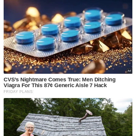
menaiki sebuah kereta Honda City berwarna
hitam dan kemudian berada di restoran Ayam
Gepuk Pak Gembus di bandar Kota Bharu.
Mangsa pulang semula ke kondominium
pada jam 1 tengah hari dan dilihat keluar
semula dari kondominium kira-kira jam 8
malam.
Mangsa menaiki Perodua Bezza berwarna
putih bersama seorang lelaki menaiki
kenderaan sama dan membuat bayaran
secara tunai.
11:34 malam - Mangsa sempat memuat naik
status WhatsApp sedang menikmati
makanan sebelum mayatnya ditemukan di
Ketereh.
Siasatan kes masih diteruskan.