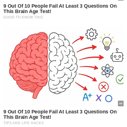
kali terakhir dilihat di rumah
Semasa
Lori terbabas: Operasi Shuttle
Selatan, ETS alami kelewatan
Semasa
PDRM perinci mekanisme
penugasan anggota dalam
AVSEC