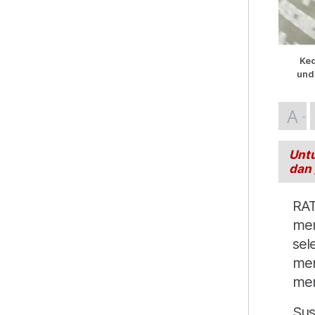
Ke
und
A
Untu
dan
RAT
mem
sel
men
men
Sus