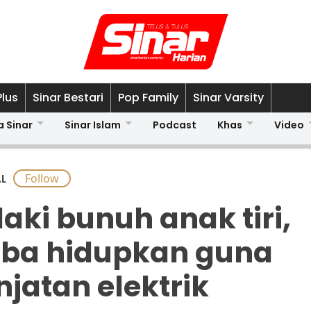
Plus
Sinar Bestari
Pop Family
Sinar Varsity
a Sinar
Sinar Islam
Podcast
Khas
Video
L
laki bunuh anak tiri,
ba hidupkan guna
njatan elektrik