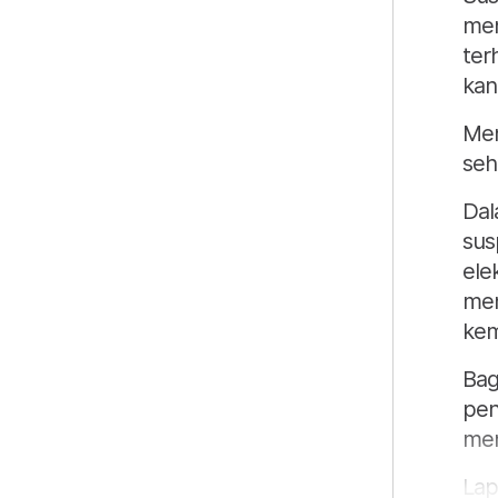
men
ter
kan
Men
seh
Dal
sus
ele
men
kem
Bag
pen
men
Lap