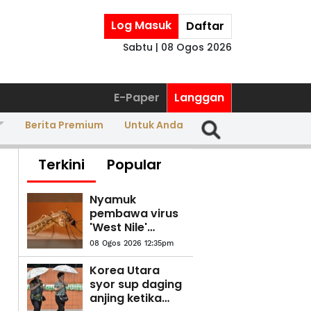
Log Masuk
Daftar
Sabtu | 08 Ogos 2026
E-Paper
Langgan
Berita Premium
Untuk Anda
Terkini
Popular
Nyamuk
pembawa virus
'West Nile'
dikesan di Israel
08 Ogos 2026 12:35pm
Korea Utara
syor sup daging
anjing ketika