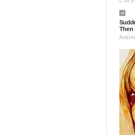
Jik
mat
hin
Mua
Bapa 
Kana