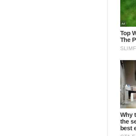
Sao
jen
itu
pen
Sia
pen
Ked
288
kes