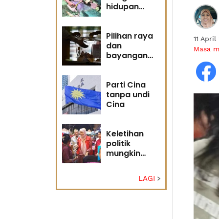
hidupan
marin satu
kesalahan
Pilihan raya
11 Apri
dan
Masa 
bayangan
masa
hadapan
Parti Cina
tanpa undi
Cina
Keletihan
politik
mungkin
faktor Nurul
Izzah undur
LAGI
diri -
Penganalisis
politik