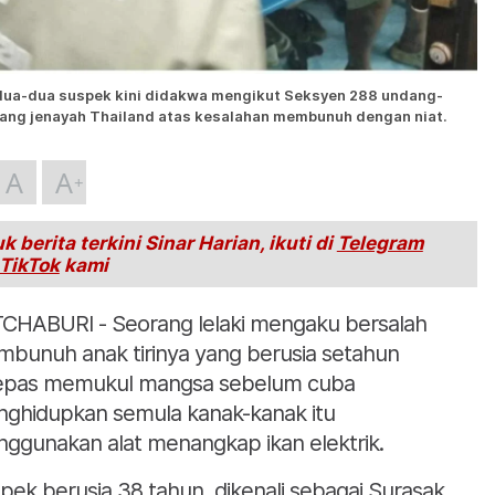
dua-dua suspek kini didakwa mengikut Seksyen 288 undang-
ang jenayah Thailand atas kesalahan membunuh dengan niat.
A
A
k berita terkini Sinar Harian, ikuti di
Telegram
TikTok
kami
CHABURI - Seorang lelaki mengaku bersalah
bunuh anak tirinya yang berusia setahun
epas memukul mangsa sebelum cuba
ghidupkan semula kanak-kanak itu
ggunakan alat menangkap ikan elektrik.
pek berusia 38 tahun, dikenali sebagai Surasak,