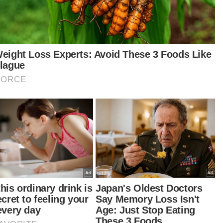
Penjawat awam lega bebas tuduhan amang seksual
anak tiri
Dua bapa mengaku bersalah, amang seksual, cedera
anak guna pisau pemotong ayam
warot juga dilaporkan enggan menuntut
azah anaknya di hospital, sebaliknya ibu wanita
 yang mengambil mayat tersebut untuk urusan
gebumian.
satan mendapati wanita itu berada di bawah
garuh dadah ketika soal siasat dijalankan.
ua-dua suspek kini didakwa mengikut Seksyen
 undang-undang jenayah Thailand atas
alahan membunuh dengan niat.
Berita Telus & Tulus menerusi