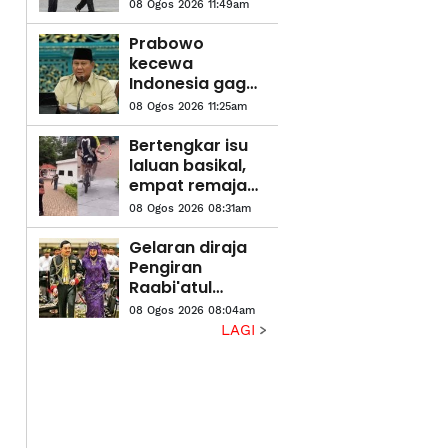
gelombang
08 Ogos 2026 11:49am
haba cecah 36.7
darjah Celsius
Prabowo
kecewa
Indonesia gagal
ke Piala Dunia,
08 Ogos 2026 11:25am
meskipun
penduduk
Bertengkar isu
hampir 300 juta
laluan basikal,
empat remaja
baling bebola
08 Ogos 2026 08:31am
tisu basah
ditahan
Gelaran diraja
Pengiran
Raabi'atul
Adawiyyah
08 Ogos 2026 08:04am
ditarik balik
LAGI
berkuat kuasa
serta-merta