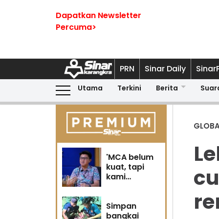
Dapatkan Newsletter
Percuma>
PRN
Sinar Daily
Sinar
Utama
Terkini
Berita
Suar
GLOBA
Le
'MCA belum
kuat, tapi
cu
kami
berubah' -
re
Sin Woon
Simpan
bangkai