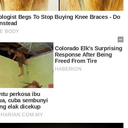
Artikel Disyorkan
GLOBAL
Nyamuk pembawa virus 'West Nile'
dikesan di Israel
MUHAMMAD SHAMSUL ABD
GHANI
08 Aug 2026 12:35pm
GLOBAL
Korea Utara syor sup daging anjing
ketika gelombang haba cecah 36.7
darjah Celsius
MUHAMMAD SHAMSUL ABD