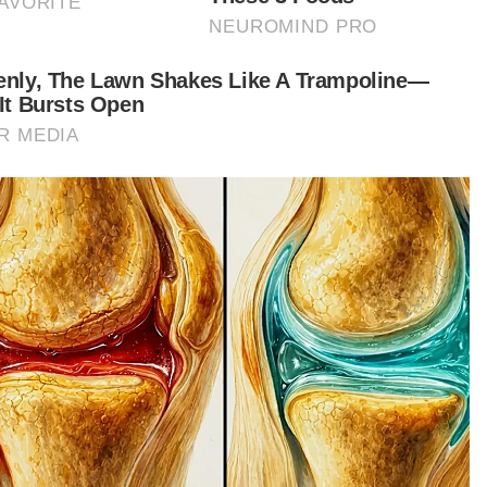
E-Mel setiap hari!
a sabit kesalahan, mereka berdepan hukuman
i, penjara seumur hidup atau penjara antara 15
gga 20 tahun.
t turun aplikasi Sinar Harian.
Klik di sini!
Tiri
Bunuh
k Kanak
Dera