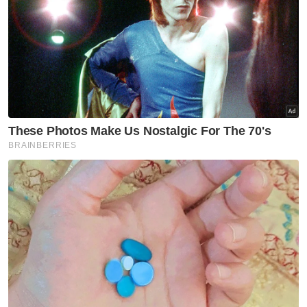
Artikel Berkaitan:
Kerajaan kekalkan harga subsidi RON95 RM1.99
seliter
Krisis minyak dunia: Kerajaan kekalkan harga subsidi
RON95 RM1.99 seliter
Isi minyak dalam tong berisiko cetus kebakaran
akibat elektrik statik – Pakcik Shell
Isi RON95 dalam tong: Nelayan ada permit sah, tiada
kesalahan
Harga minyak turun susulan harapan usaha
diplomatik di Asia Barat
Ringkasan AI
Sebanyak 48 stesen minyak di Kelantan
berisiko tinggi berlakunya aktiviti ketirisan
subsidi