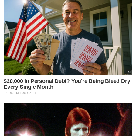
"KPDN tidak akan berkompromi terhadap
sebarang bentuk ketirisan dan
penyalahgunaan subsidi, khususnya dalam
situasi semasa yang memerlukan kawalan
rapi terhadap bekalan serta harga bahan
api,” katanya. - Bernama