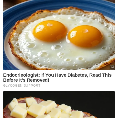
Semasa
Jenazah tiga anggota polis
maut renjatan elektrik akan
dibawa pulang ke kampung
halaman
Semasa
Penerbangan mencemaskan,
penumpang didakwa cuba
buka pintu kecemasan
Semasa
Pelajar kolej lemas ketika
mandi-manda bersama
sembilan rakan