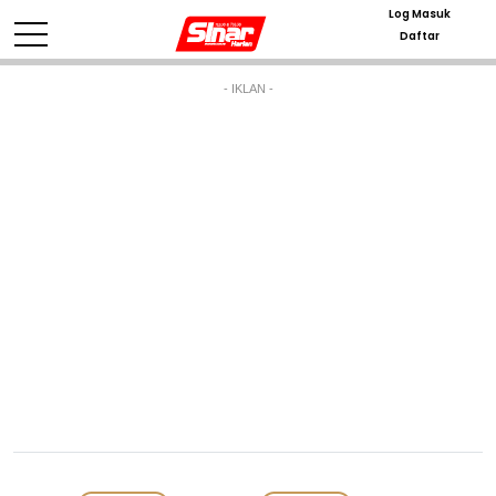
Log Masuk
Daftar
- IKLAN -