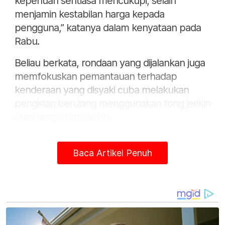
keperluan sentiasa mencukupi, selain
menjamin kestabilan harga kepada
pengguna,” katanya dalam kenyataan pada
Rabu.
Beliau berkata, rondaan yang dijalankan juga
memfokuskan pemantauan terhadap
kenderaan yang disyaki cuba melakukan
pengisian berulang menggunakan tong jerikin
atau tangki tambahan.
"Selain itu, pemeriksaan turut dijalankan ke
atas pemegang permit dan pemborong yang
Baca Artikel Penuh
dikeluarkan oleh KPDN bagi memastikan
pematuhan kepada syarat yang ditetapkan.