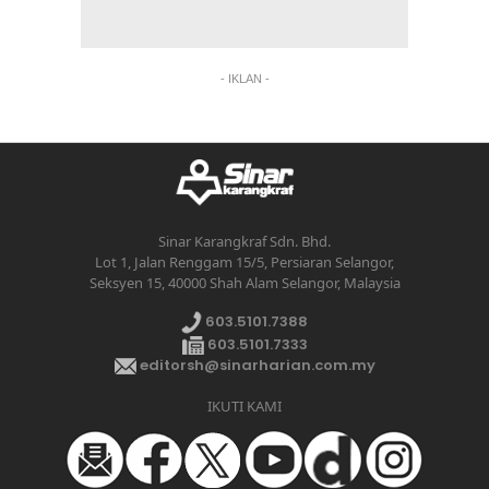
- IKLAN -
Sinar Karangkraf Sdn. Bhd.
Lot 1, Jalan Renggam 15/5, Persiaran Selangor,
Seksyen 15, 40000 Shah Alam Selangor, Malaysia
603.5101.7388
603.5101.7333
editorsh@sinarharian.com.my
IKUTI KAMI