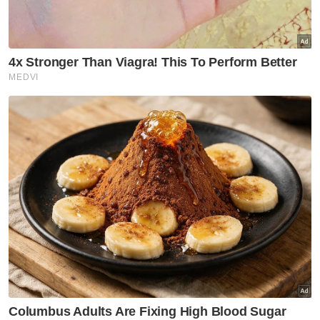
Kementerian Perdagangan Dalam Negeri
dan Kos Sara Hidup Kelantan
meningkatkan kekerapan pemeriksaan
Ops Tiris 2026 menumpukan kepada
pemeriksaan dan penguatkuasaan
perundangan di lokasi awam
Rondaan fokus kepada kenderaan yang
cuba melakukan pengisian berulang
menggunakan tong jerikin
KPDN memastikan pematuhan syarat ke
atas pemegang permit dan pemborong
serta tidak berkompromi terhadap
penyalahgunaan subsidi
Muat turun aplikasi Sinar Harian.
Klik di sini!