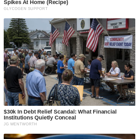
Minyak Dan Gas
Ketirisan Subsidi
Kelantan
Artikel Disyorkan
Semasa
Ismail Sabri dirawat di IJN,
pendakwaan masih belum
ditetapkan