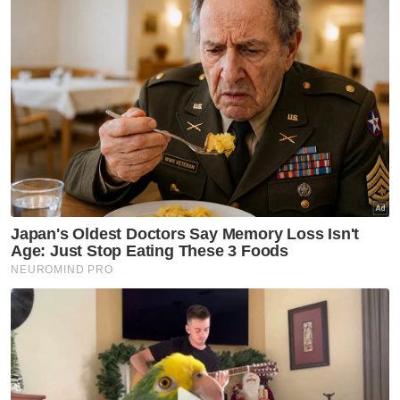
Muat turun aplikasi Sinar Harian.
Klik di sini!
Jawab soalan kaji selidik dan
dapatkan
×
baucar tunai.
Apakah status hubungan anda?
Bujang
Kahwin
VPoints:
0
Masuk | Daftar
Rentung
Kebakaran
Kemalangan