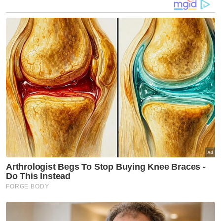
Ringkasan AI
Seorang pemandu pacuan empat roda
rentung selepas kenderaannya dirempuh
treler dan terbakar di Lebuhraya Utara-
Selatan arah selatan
Panggilan kecemasan kejadian diterima
pada 2.15 pagi
Mangsa tersepit dalam kenderaan yang
terbakar 80 peratus sementara treler
musnah 50 peratus
Pemandu treler berjaya keluar dengan
selamat
Operasi menyelamat melibatkan 20
anggota Balai Bomba dan Penyelamat
Ayer Keroh dan Jasin Bestari