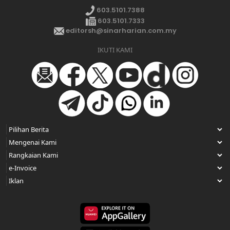
603.5101.7388
603.5101.7333
editorsh@sinarharian.com.my
IKUTI KAMI