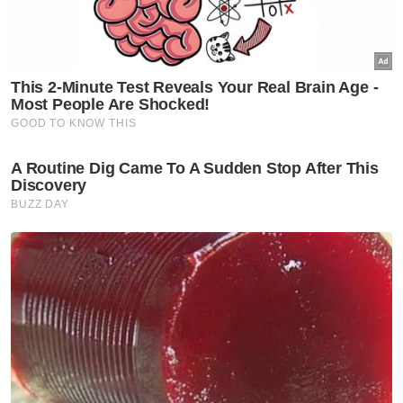
‘arrhythmia’
Semasa
Juruteknik didakwa cabul anak
tiri sejak usia 10 tahun