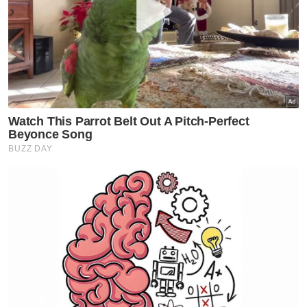
Artikel Disyorkan
Semasa
Helah guna kenderaan mewah
seludup arak, rokok terbongkar
Semasa
30 tahun ketagihan dadah,
suami isteri warga emas
ditahan AADK
Semasa
Ismail Sabri mungkin alami
degupan jantung tidak sekata