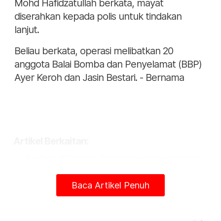
Mohd Hafidzatullah berkata, mayat
diserahkan kepada polis untuk tindakan
lanjut.
Beliau berkata, operasi melibatkan 20
anggota Balai Bomba dan Penyelamat (BBP)
Ayer Keroh dan Jasin Bestari. - Bernama
Artikel Berkaitan:
Kes tembak, langgar: Pemandu pacuan empat roda
direman 5 hari
Dua lelaki lepaskan tembakan dirempuh pacuan
Baca Artikel Penuh
empat roda
Suami isteri maut, motosikal bertembung pacuan
empat roda