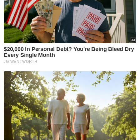
Seorang ahli perniagaan mengaku tidak
bersalah atas pertuduhan menyebabkan
pernyataan palsu kepada Bursa Malaysia
Rosland Othman didakwa sebagai
pengarah Sarawak Consolidated
Industries Berhad memberikan
pernyataan palsu dalam laporan
kewangan
Kesalahan dilakukan pada 30 September
2021 di Bursa Malaysia, Bukit Kewangan
Boleh dihukum penjara maksimum 10
tahun dan denda hingga RM3 juta
Mahkamah membenarkan jaminan
RM500,000 dengan syarat tambahan
yang dicadangkan pihak pendakwaan
Muat turun aplikasi Sinar Harian.
Klik di sini!