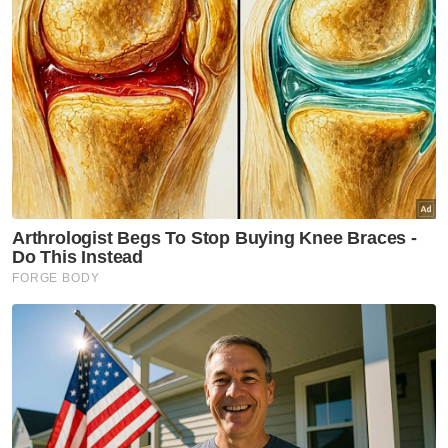
saraf.
“Saya mohon mahkamah membenarkan
anak guam diikat jamin dengan jumlah yang
rendah dan munasabah," katanya.
Selepas mendengar permohonan daripada
kedua-dua pihak, Azrul membenarkan
tertuduh diberi jaminan sebanyak
RM500,000 dengan seorang penjamin
termasuk syarat tambahan yang
dicadangkan pihak pendakwaan.
Mahkamah menetapkan sebutan semula kes
pada 7 Mei ini.
Ringkasan AI