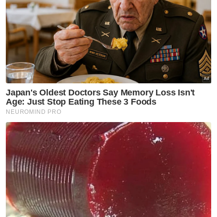
Bagaimanapun beliau berkata, jika
mahkamah ingin menggunakan budi bicara
untuk menawarkan jaminan, pendakwaan
mencadangkan kadar itu ditetapkan
sebanyak RM1 juta dengan seorang
penjamin.
Artikel Berkaitan:
'Diisytihar muflis, hidap beberapa penyakit' - Suami
Miera Liyana rayu ikat jamin rendah
Penjawat awam mengaku tidak bersalah kemuka
dokumen pencapaian palsu petugas
Pegawai bank mengaku tidak bersalah terima
rasuah RM488,050
“Ia termasuk syarat tambahan, menyerahkan
pasport kepada mahkamah dan melaporkan