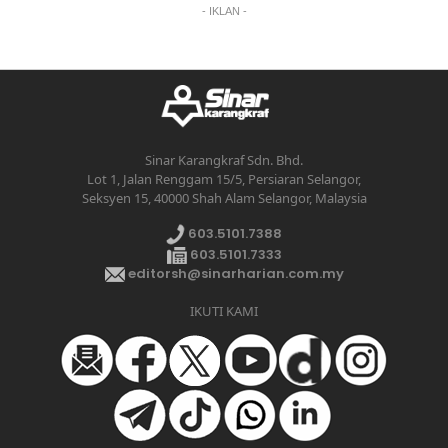
- IKLAN -
Sinar Karangkraf Sdn. Bhd.
Lot 1, Jalan Renggam 15/5, Persiaran Selangor,
Seksyen 15, 40000 Shah Alam Selangor, Malaysia
603.5101.7388
603.5101.7333
editorsh@sinarharian.com.my
IKUTI KAMI