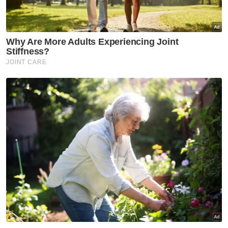
Mahkamah
Miera Liyana
Penipuan
Bursa Malaysia
Artikel Disyorkan