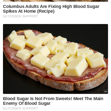
Rosland (tengah) hadir ke Mahkamah Sesyen Kuala Lumpur
pada Khamis bagi menghadapi pertuduhan kes pernyataan
palsu kepada Bursa Malaysia, lima tahun lalu.
Bagaimanapun, peguam, S Shastidaran yang
mewakili lelaki itu merayu anak guamnya
diberi ikat jamin pada kadar rendah.