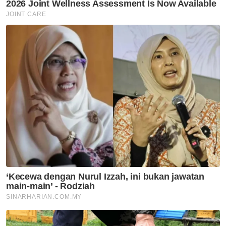
Semasa
Kronologi kes Ismahalil
Semasa
Suasana sebak sambut
ketibaan jenazah Koperal Teck
Siong
Semasa
Maut renjatan elektrik:
Jenazah tiga anggota polis
diterbangkan pulang ke
kampung halaman
Semasa
Bapa ditahan bantu siasatan
dakwaan dera, gangguan
seksual dua anak lelaki