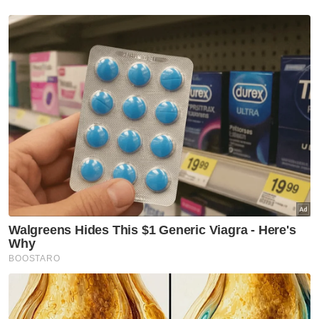
Berita Telus & Tulus menerusi E-Mel setiap
hari!
Menurutnya, anak guamnya menanggung
tujuh anak hasil daripada dua perkahwinan
serta dua warga emas iaitu ibu kandung dan
ibu mentuanya.
"Anak guam yang telah diisytihar sebagai
muflis pada 2023 juga menghidap penyakit
kencing manis, ‘glaucoma’ serta masalah