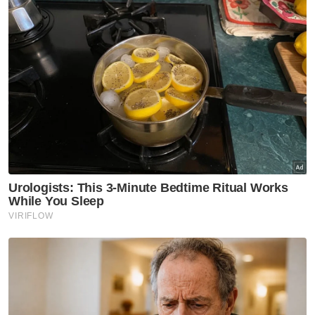
Seksyen itu membawa hukuman penjara
tidak melebihi 10 tahun dan boleh didenda
tidak melebihi RM3 juta.
Semasa prosiding, Timbalan Pendakwa Raya,
Suruhanjaya Sekuriti (SC), Hashley Tajudin
tidak mencadangkan tertuduh diberi ikat
jamin dengan alasan kes tersebut termasuk
dalam kesalahan yang tidak boleh dijamin.