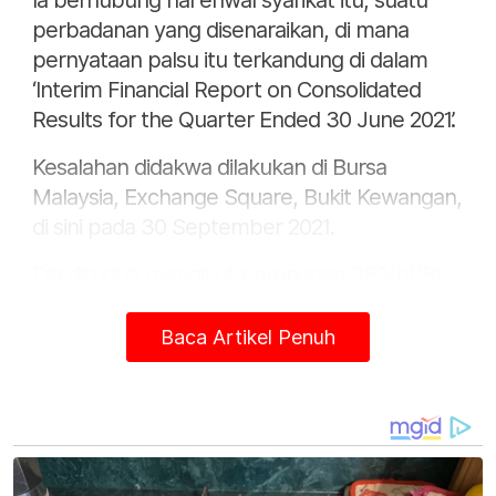
Ia berhubung hal ehwal syarikat itu, suatu
perbadanan yang disenaraikan, di mana
pernyataan palsu itu terkandung di dalam
‘Interim Financial Report on Consolidated
Results for the Quarter Ended 30 June 2021’.
Kesalahan didakwa dilakukan di Bursa
Malaysia, Exchange Square, Bukit Kewangan,
di sini pada 30 September 2021.
Dia dituduh mengikut perenggan 369(b)(B)
dibaca bersama subseksyen 367(1) Akta
Pasaran Modal dan Perkhidmatan 2007 dan
Baca Artikel Penuh
boleh dihukum di bawah Seksyen 369 akta
sama.