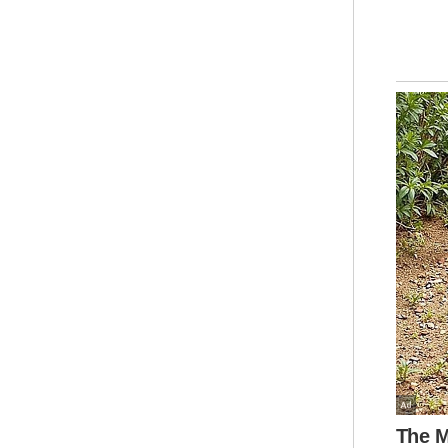
den
Bel
Sam
Bud
Pus