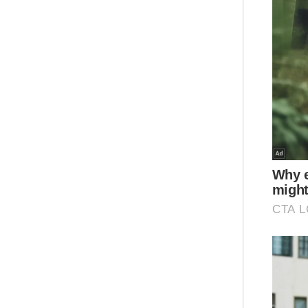
pen
sok
Ar
“Ja
mel
ter
per