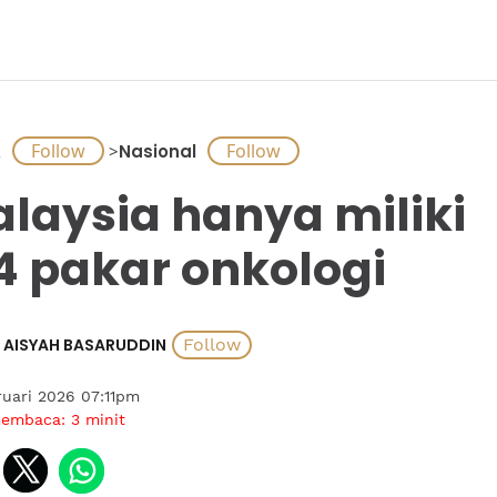
A
>
Nasional
laysia hanya miliki
4 pakar onkologi
AISYAH BASARUDDIN
uari 2026 07:11pm
membaca:
3
minit