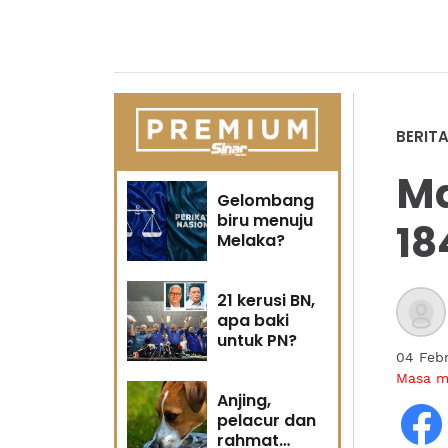
BERIT
Ma
Gelombang
biru menuju
18
Melaka?
21 kerusi BN,
apa baki
untuk PN?
04 Febr
Masa 
Anjing,
pelacur dan
rahmat