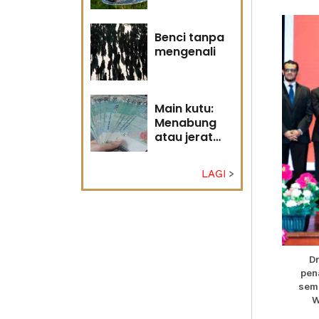
Tuhan
Benci tanpa
mengenali
Main kutu:
Menabung
atau jerat
diri?
LAGI
D
pen
semp
W