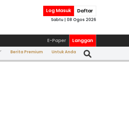
Log Masuk
Daftar
Sabtu | 08 Ogos 2026
E-Paper
Langgan
Berita Premium
Untuk Anda