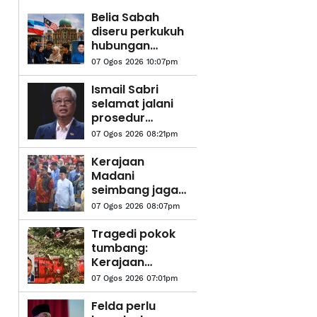
Belia Sabah
diseru perkukuh
hubungan
dengan
07 Ogos 2026 10:07pm
Putrajaya
Ismail Sabri
selamat jalani
prosedur
pasang alat
07 Ogos 2026 08:21pm
perentak
jantung
Kerajaan
Madani
seimbang jaga
kepentingan
07 Ogos 2026 08:07pm
semua kaum,
aliran
Tragedi pokok
pendidikan - PM
tumbang:
Kerajaan
disaran
07 Ogos 2026 07:01pm
wujudkan zon
bebas pokok di
Felda perlu