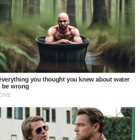
yakit serta penyampaian perkhidmatan
ongan kepada pesakit secara lebih bersepadu.
tikel Berkaitan:
Tidak perlu takut, beri kuasa rakyat pilih Datuk Bandar
Kuala Lumpur
Kebolehlaksanaan adakan pilihan raya Datuk Bandar
Kuala Lumpur dikaji - Hannah
'Pimpinan UMNO tidak bincang perkara MN setakat ini,
itu hanya pandangan Akmal Saleh' - Mohamed Khaled
batan Perangkaan Malaysia (DOSM) 2025
aporkan kanser sebagai punca kematian ketiga
tinggi di Malaysia, meningkat daripada 13.8
atus pada 2023 kepada 14.3 peratus pada 2024.