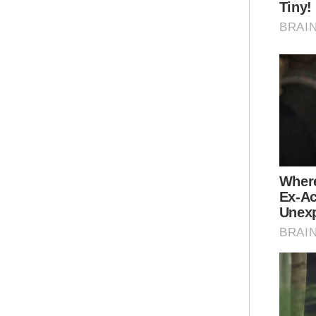
Jus
yan
dip
aks
ban
dil
Tam
ker
Kan
sat
Kel
Mal
ser
Kat
buk
mem