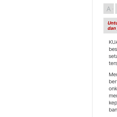
A
Untu
dan
KUA
bes
set
ter
Men
ber
onk
mem
kep
ban