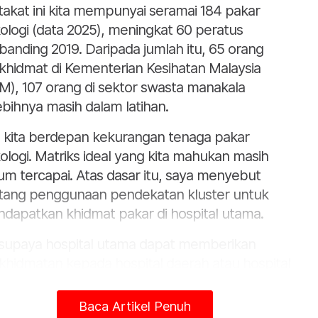
takat ini kita mempunyai seramai 184 pakar
ologi (data 2025), meningkat 60 peratus
banding 2019. Daripada jumlah itu, 65 orang
khidmat di Kementerian Kesihatan Malaysia
M), 107 orang di sektor swasta manakala
ebihnya masih dalam latihan.
, kita berdepan kekurangan tenaga pakar
ologi. Matriks ideal yang kita mahukan masih
um tercapai. Atas dasar itu, saya menyebut
tang penggunaan pendekatan kluster untuk
dapatkan khidmat pakar di hospital utama.
i supaya hospital utama dapat memberikan
khidmatan kepada hospital daerah atau hospital
pa pakar serta mengambil kira model penjagaan
an sahaja di hospital, tetapi juga lebih hampir
Baca Artikel Penuh