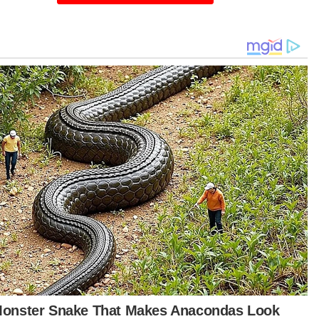
gan komuniti,” katanya.
iau berkata demikian ketika merasmikan
butan Hari Kanser Sedunia 2026 di Balai
aya Tun Syed Nasir, Wisma Dewan Bahasa dan
taka (DBP), di sini pada Rabu.