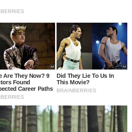
teru, kata Dr Dzulkefly, program Wiran Kanser
g menggunakan pendekatan ‘closer to home’
erkenalkan hari ini bertujuan merapatkan jurang
es bagi golongan B40 dan penduduk luar
dar supaya saringan serta rawatan awal dapat
aksanakan dengan lebih meluas.
bah beliau, Wiran Kanser yang dijayakan hasil
jasama dengan SBS Nexus dan Persatuan
ser Kebangsaan Malaysia (NCSM) merupakan
u anjakan paradigma yang melibatkan naungan
uarga Diraja bagi enam jenis kanser utama di
aysia iaitu payudara, kolorektal, paru-paru,
viks, genitourinari serta kanser kanak-kanak.
anya lagi, kerjasama strategik bersama 13 badan
an kerajaan (NGO) turut dilaksanakan bagi
perkemas aktiviti pencegahan, kawalan