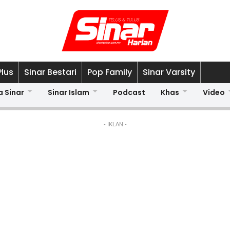
Plus
Sinar Bestari
Pop Family
Sinar Varsity
a Sinar
Sinar Islam
Podcast
Khas
Video
- IKLAN -