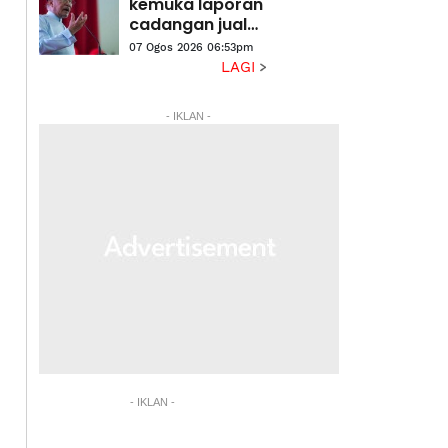
laluan berisiko
kemuka laporan
cadangan jual
aset di bawah
07 Ogos 2026 06:53pm
nilai belian -
LAGI
Anwar
- IKLAN -
- IKLAN -