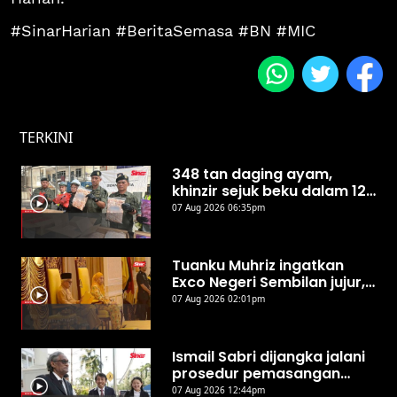
#SinarHarian #BeritaSemasa #BN #MIC
TERKINI
348 tan daging ayam,
khinzir sejuk beku dalam 12
kontena disita di
07 Aug 2026 06:35pm
Sepanggar
Tuanku Muhriz ingatkan
Exco Negeri Sembilan jujur,
jangan salah guna kuasa
07 Aug 2026 02:01pm
Ismail Sabri dijangka jalani
prosedur pemasangan
perentak jantung hari ini -
07 Aug 2026 12:44pm