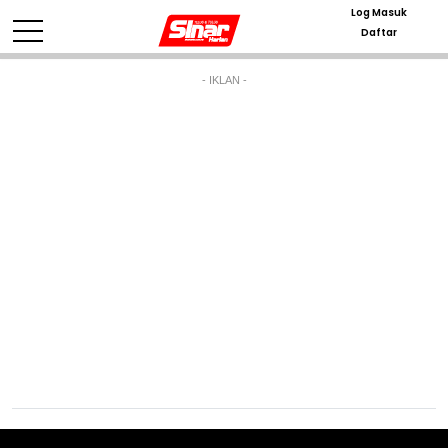
Log Masuk
Daftar
- IKLAN -