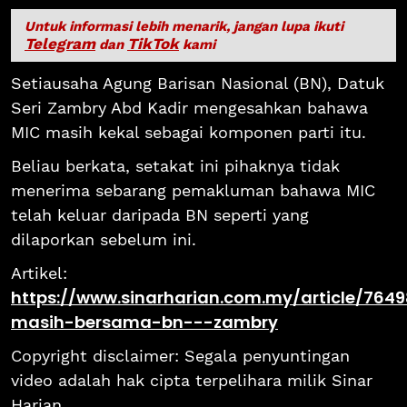
Untuk informasi lebih menarik, jangan lupa ikuti
Telegram
TikTok
dan
kami
Setiausaha Agung Barisan Nasional (BN), Datuk
Seri Zambry Abd Kadir mengesahkan bahawa
MIC masih kekal sebagai komponen parti itu.
Beliau berkata, setakat ini pihaknya tidak
menerima sebarang pemakluman bahawa MIC
telah keluar daripada BN seperti yang
dilaporkan sebelum ini.
Artikel:
https://www.sinarharian.com.my/article/76498
masih-bersama-bn---zambry
Copyright disclaimer: Segala penyuntingan
video adalah hak cipta terpelihara milik Sinar
Harian.