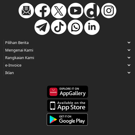
‘Merindui Tarawih di Masjid'
09 Sep 2021 03:30pm
‘Ini kisah kita, Malaysia’
09 Sep 2021 03:27pm