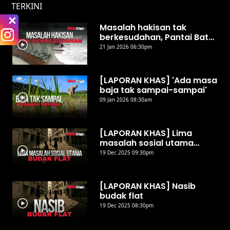
TERKINI
Masalah hakisan tak
berkesudahan, Pantai Batu
Rakit terus tenggelam
21 Jan 2026 06:30pm
[LAPORAN KHAS] 'Ada masa
baja tak sampai-sampai'
09 Jan 2026 08:30am
[LAPORAN KHAS] Lima
masalah sosial utama
budak flat
19 Dec 2025 09:30pm
[LAPORAN KHAS] Nasib
budak flat
19 Dec 2025 08:30pm