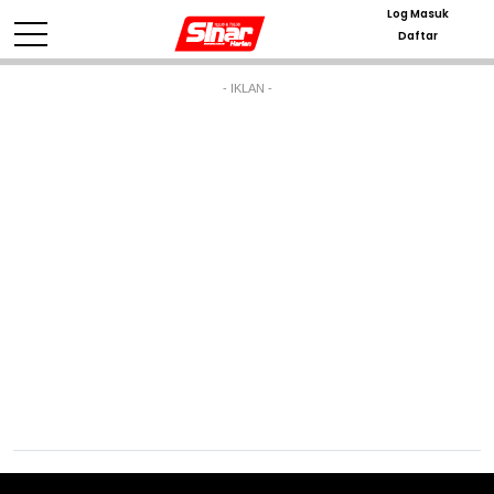
Log Masuk
Daftar
- IKLAN -