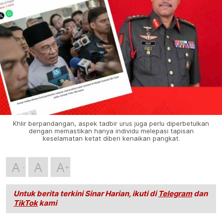
Khlir berpandangan, aspek tadbir urus juga perlu diperbetulkan
dengan memastikan hanya individu melepasi tapisan
keselamatan ketat diberi kenaikan pangkat.
A
A
A
Untuk berita terkini Sinar Harian, ikuti di
Telegram
dan
TikTok
kami