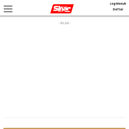
Log Masuk
Daftar
- IKLAN -