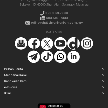
Seksyen 15, 40000 Shah Alam Selangor, Malaysia
603.5101.7388
603.5101.7333
editorsh@sinarharian.com.my
IKUTI KAMI