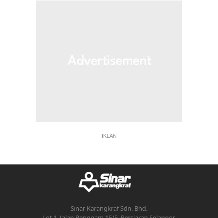
- IKLAN -
Sinar Karangkraf Sdn. Bhd.
Lot 1, Jalan Renggam 15/5, Persiaran Selangor,