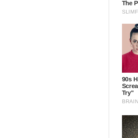
mil
"Pe
dib
36(
Ar