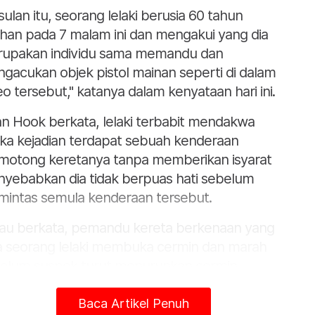
sulan itu, seorang lelaki berusia 60 tahun
ahan pada 7 malam ini dan mengakui yang dia
upakan individu sama memandu dan
gacukan objek pistol mainan seperti di dalam
eo tersebut," katanya dalam kenyataan hari ini.
n Hook berkata, lelaki terbabit mendakwa
ika kejadian terdapat sebuah kenderaan
otong keretanya tanpa memberikan isyarat
yebabkan dia tidak berpuas hati sebelum
intas semula kenderaan tersebut.
iau berkata, pemandu kereta berkenaan yang
a seorang lelaki membuka cermin dan marah
elum suspek turut menurunkan cermin
etanya serta menunjukan objek penyerupai
ol itu.
Baca Artikel Penuh