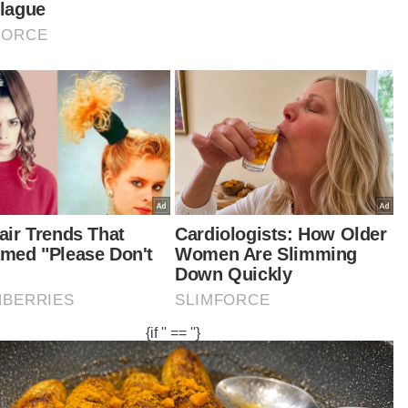
ik suspek.
rmohonan reman terhadap lelaki terbabit akan
uat esok dan kes disiasat di bawah Seksyen
1) Akta Senjata Api 1960. -
Bernama
tikel Berkaitan:
Melintas secara tiba-tiba, warga emas maut dilanggar
polis
Rogol anak saudara hingga hamil, lelaki warga asing
diberkas polis
Padah pelihara binturong sebagai hobi, seorang lelaki
ditahan