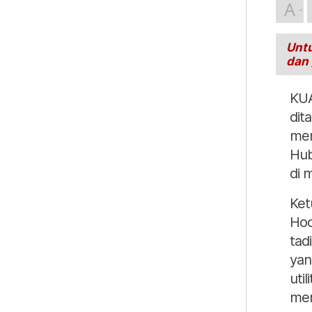
A
Untu
dan
KUA
dit
men
Hub
di 
Ket
Hoo
tad
yan
uti
men