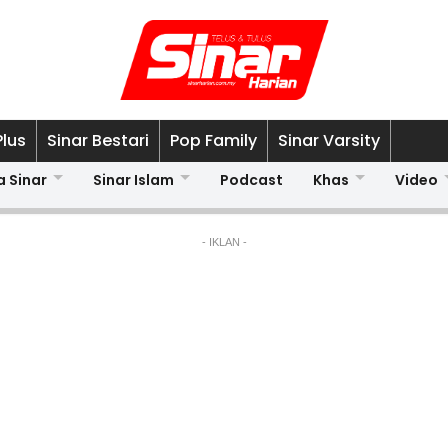
Plus
Sinar Bestari
Pop Family
Sinar Varsity
a Sinar
Sinar Islam
Podcast
Khas
Video
- IKLAN -