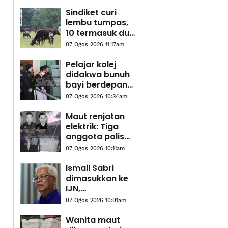
Sindiket curi
lembu tumpas,
10 termasuk dua
wanita ada
07 Ogos 2026 11:17am
rekod dadah,
jenayah ditahan
Pelajar kolej
didakwa bunuh
bayi berdepan
hukuman mati,
07 Ogos 2026 10:34am
teman lelaki
dibebaskan
Maut renjatan
elektrik: Tiga
anggota polis
mahu alih galah,
07 Ogos 2026 10:11am
hilang
keseimbangan
Ismail Sabri
dimasukkan ke
IJN,
pendakwaan
07 Ogos 2026 10:01am
ditangguh 27
Ogos
Wanita maut