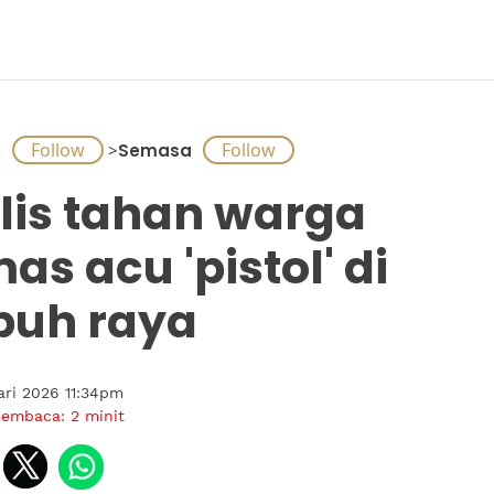
A
>
Semasa
lis tahan warga
as acu 'pistol' di
buh raya
ari 2026 11:34pm
membaca:
2
minit