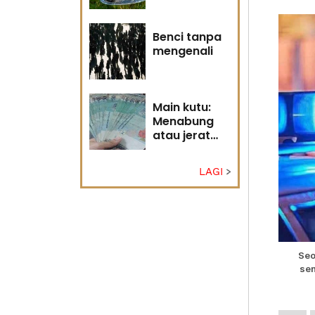
Tuhan
Benci tanpa
mengenali
Main kutu:
Menabung
atau jerat
diri?
LAGI
Seo
sen