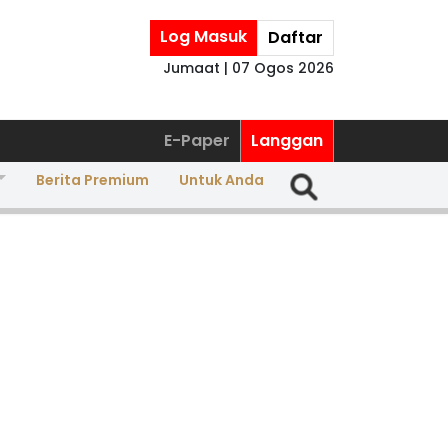
Log Masuk
Daftar
Jumaat | 07 Ogos 2026
E-Paper
Langgan
Berita Premium
Untuk Anda