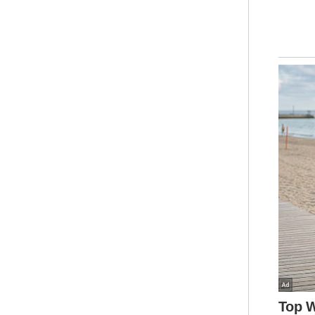
Cha
yan
rek
Bel
puc