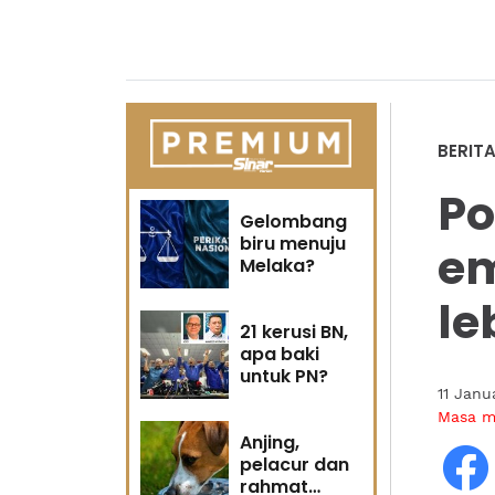
BERIT
Po
Gelombang
biru menuju
em
Melaka?
le
21 kerusi BN,
apa baki
untuk PN?
11 Janu
Masa 
Anjing,
pelacur dan
rahmat