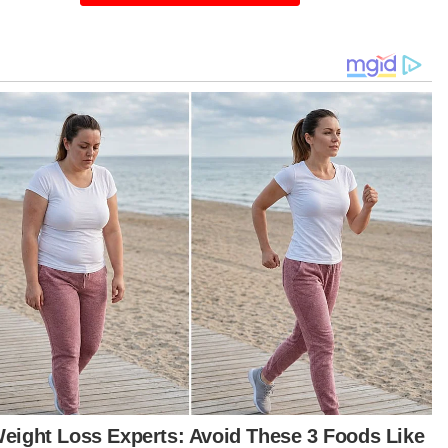
n Hook berkata, semakan mendapati lelaki
g ditahan itu tidak bekerja dan mempunyai lima
od jenayah lampau.
iau berkata pihaknya turut merampas dua
uk pistol mainan serta sebuah kenderaan SUV