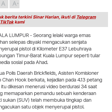
A
A
k berita terkini Sinar Harian, ikuti di
Telegram
TikTok
kami
LA LUMPUR - Seorang lelaki warga emas
ahan selepas disyaki mengacukan senjata
yerupai pistol di Kilometer E37 Lebuhraya
ungan Timur-Barat Kuala Lumpur seperti tular
media sosial pada Ahad.
ua Polis Daerah Brickfields, Asisten Komisioner
 Chan Hook berkata, kejadian pada 4.13 petang
i itu dikesan menerusi video berdurasi 34 saat
g memaparkan pemandu sebuah kenderaan
liti sukan (SUV) telah membuka tingkap dan
gacukan satu objek menyerupai pistol.