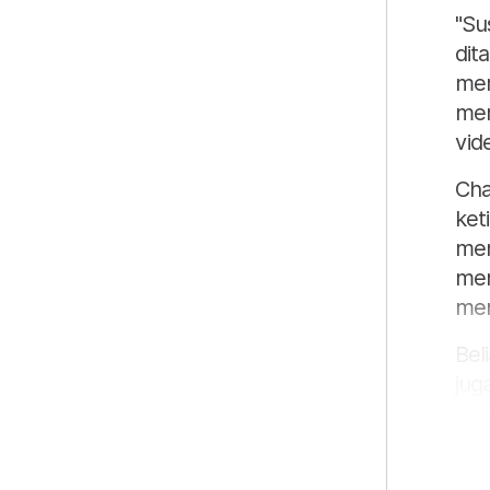
"Su
dit
mer
men
vid
Cha
ket
mem
men
mem
Bel
jug
seb
ker
pist