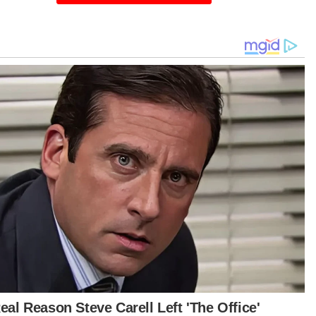
gadakan sidang kemuncak bermula 26
ober hingga 28 Oktober ini.
amad turut memaklumkan bahawa presiden
zil, Afrika Selatan dan beberapa pemimpin dunia
n akan hadir sebagai Rakan Dialog Sektoral
EAN.