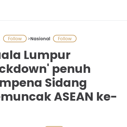
A
>
Nasional
ala Lumpur
ockdown' penuh
mpena Sidang
muncak ASEAN ke-