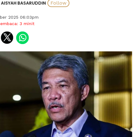
AISYAH BASARUDDIN
ober 2025 06:03pm
membaca:
3
minit