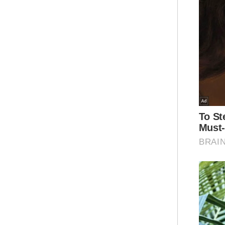
Pre
dij
ber
keb
Ter