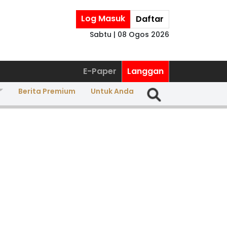
Log Masuk
Daftar
Sabtu | 08 Ogos 2026
E-Paper
Langgan
Berita Premium
Untuk Anda