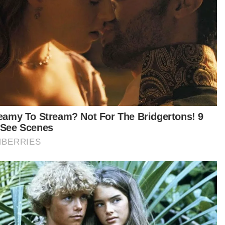
siden Amerika Syarikat (AS), Donald Trump
angka turut menghadiri sidang kemuncak
kenaan, namun butiran mengenai tarikh
eradaannya di negara ini belum diketahui.
dahulu, Pusat Komando dan Kawalan Kuala