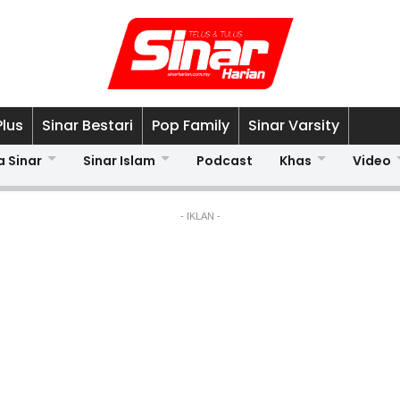
Plus
Sinar Bestari
Pop Family
Sinar Varsity
a Sinar
Sinar Islam
Podcast
Khas
Video
- IKLAN -