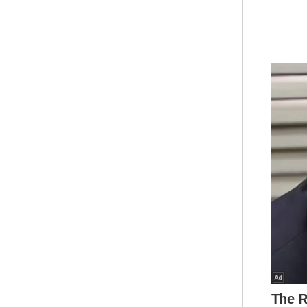
men
Okt
Moh
Bra
lai
AS