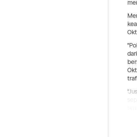
mem
Men
kea
Okt
"Po
dar
ber
Okt
traf
"Ju
sep
ter
sid
Mal