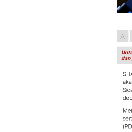
A
Untu
dan
SHA
aka
Sid
dep
Men
ser
(PD