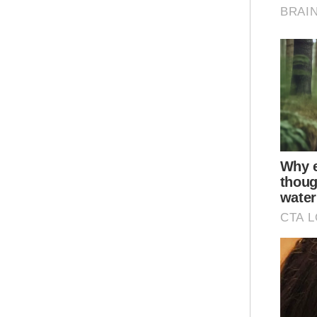
Tam
Fin
AS
Seb
bak
man
kil
bek
kem
Ar