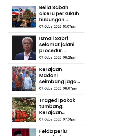
Belia Sabah
diseru perkukuh
hubungan
dengan
07 Ogos 2026 10:07pm
Putrajaya
Ismail Sabri
selamat jalani
prosedur
pasang alat
07 Ogos 2026 08:21pm
perentak
jantung
Kerajaan
Madani
seimbang jaga
kepentingan
07 Ogos 2026 08:07pm
semua kaum,
aliran
Tragedi pokok
pendidikan - PM
tumbang:
Kerajaan
disaran
07 Ogos 2026 07:01pm
wujudkan zon
bebas pokok di
Felda perlu