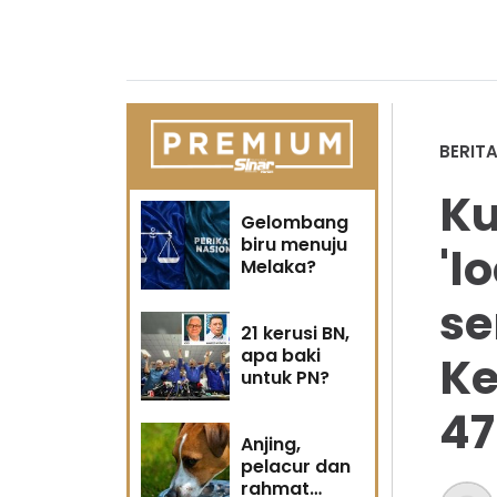
BERIT
Ku
Gelombang
biru menuju
'l
Melaka?
se
21 kerusi BN,
apa baki
Ke
untuk PN?
47
Anjing,
pelacur dan
rahmat