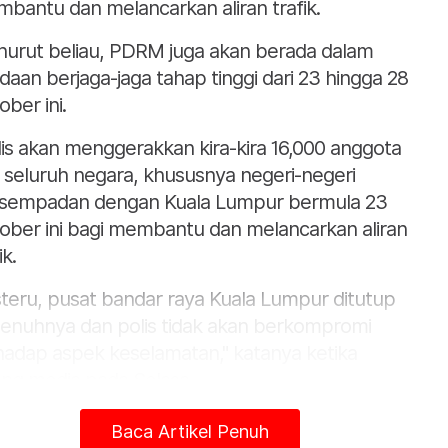
bantu dan melancarkan aliran trafik.
urut beliau, PDRM juga akan berada dalam
daan berjaga-jaga tahap tinggi dari 23 hingga 28
ober ini.
lis akan menggerakkan kira-kira 16,000 anggota
i seluruh negara, khususnya negeri-negeri
sempadan dengan Kuala Lumpur bermula 23
ober ini bagi membantu dan melancarkan aliran
ik.
steru, pusat bandar raya Kuala Lumpur ditutup
enuhnya dan polis tidak akan berkompromi
hadap aspek keselamatan," katanya ketika
ang media pada Selasa.
aysia selaku Pengerusi ASEAN akan
Baca Artikel Penuh