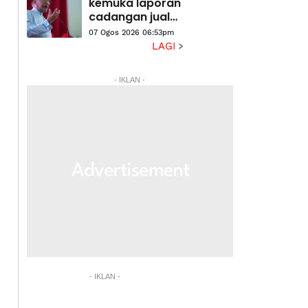
laluan berisiko
kemuka laporan
cadangan jual
aset di bawah
07 Ogos 2026 06:53pm
nilai belian -
LAGI
Anwar
- IKLAN -
- IKLAN -