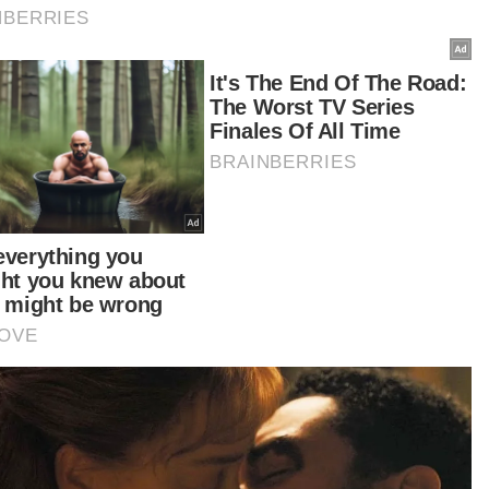
bah Ahli Parlimen Rembau itu lagi, Cyprus dan
land juga dijangka menjadi rakan dialog baharu
EAN.
elum ini, media melaporkan sekitar 70 sekolah
al beralih kepada sesi kelas dalam talian
akala penjawat awam yang bekerja kira-kira 25
ometer (KM) dari pusat bandar diminta untuk
erja dari rumah sepanjang tempoh sidang
uncak tersebut.
tikel Berkaitan:
1,111 anggota, pegawai JSPT ditugaskan sempena
Sidang Kemuncak ASEAN ke-47
Tiada pentas untuk Trump, pendukung genosid di
Sidang Kemuncak ASEAN
Lawatan Trump berkaitan Sidang Kemuncak ASEAN,
bukan jemputan dua hala daripada Malaysia