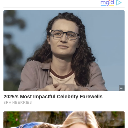
Keadaan MPV yang terlibat dalam kemalangan berkenaan. Foto:
IPD Batu Pahat
Shahrulanuar Mushaddat berkata, tiga
penumpang lain dalam kereta terbabit iaitu
wanita berusia 21 tahun cedera di dada serta
lutut kiri manakala seorang wanita 51 tahun
cedera di leher dan seorang lelaki 59 tahun
pula cedera di bahagian tangan.
Bagi MPV yang dianiki enam penumpang
pula beliau berkata, empat daripadanya
selamat iaitu seorang remaja lelaki 17 tahun,
seorang budak perempuan 12 tahun serta