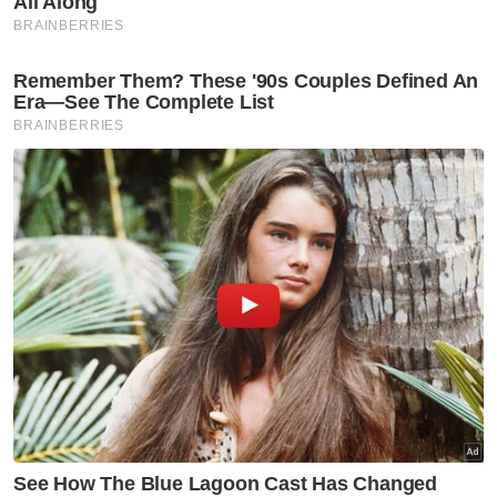
Artikel Disyorkan
Semasa
Penunggang motosikal
berkuasa tinggi maut terbabas
ketika berkonvoi
Semasa
Kenderaan guna logo JIM
dipandu warga asing bukan
aset jabatan
Semasa
Remaja perempuan Rohingya
hilang selepas keluar buang
sampah
Semasa
Tular aksi samun, suspek
dicekup kurang 12 jam