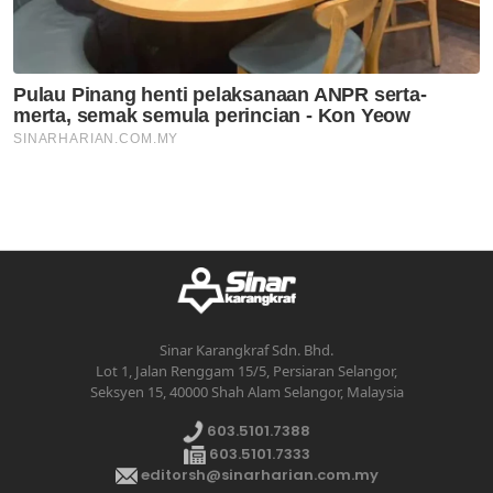
Sinar Karangkraf Sdn. Bhd.
Lot 1, Jalan Renggam 15/5, Persiaran Selangor,
Seksyen 15, 40000 Shah Alam Selangor, Malaysia
603.5101.7388
603.5101.7333
editorsh@sinarharian.com.my