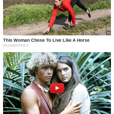
katanya.
Ringkasan AI
Seorang wanita maut dan tujuh cedera
dalam nahas melibatkan dua kenderaan di
Jalan Kluang, Ayer Hitam
Nahas berlaku pada malam Sabtu
melibatkan sebuah kereta dan kenderaan
pelbagai guna (MPV)
Kereta dalam perjalanan dari Ayer Hitam
ke Kluang sebelum bertembung dengan
MPV
Wanita berusia 54 tahun meninggal dunia
di tempat kejadian, cedera parah di
bahagian dada dan organ dalam
Kes disiasat mengikut Seksyen 41(1) Akta