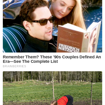
seorang lelaki dan wanita berusia 47 tahun.
Artikel Berkaitan:
Bayi 12 bulan maut, 8 cedera nahas di Plaza Tol Bukit
Kajang
Dua maut, sembilan cedera van bertembung
pacuan empat roda
Pemandu treler maut, empat cedera nahas tiga
kenderaan
"Dua yang lain melibatkan seorang warga
emas wanita berusia 73 tahun mengalami
kecederaan di bahagian kaki dan seorang
budak perempuan 13 tahun cedera di muka.
"Kes disiasat mengikut Seksyen 41(1) Akta
Pengakuan Jalan (APJ) 1987 iaitu kesalahan
menyebabkan kematian kerana memandu
dengan melulu atau membahayakan,"