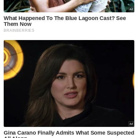
Pengakuan Jalan 1987, menyebabkan
kematian kerana memandu dengan
melulu
Muat turun aplikasi Sinar Harian.
Klik di sini!
Kemalangan
Keselamatan
Ayer Hitam