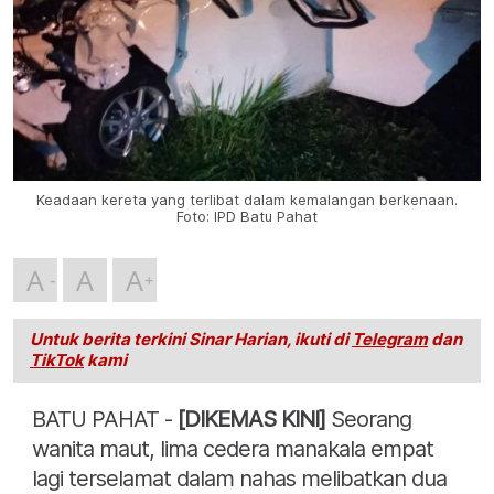
Keadaan kereta yang terlibat dalam kemalangan berkenaan.
Foto: IPD Batu Pahat
A
A
A
Untuk berita terkini Sinar Harian, ikuti di
Telegram
dan
TikTok
kami
BATU PAHAT -
[DIKEMAS KINI]
Seorang
wanita maut, lima cedera manakala empat
lagi terselamat dalam nahas melibatkan dua