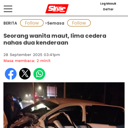
Log Masuk
Daftar
BERITA
>
Semasa
Seorang wanita maut, lima cedera
nahas dua kenderaan
28 September 2025 03:41pm
Masa membaca:
2
minit