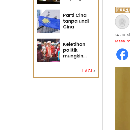
masa
hadapan
Parti Cina
tanpa undi
Cina
14 Jula
Masa 
Keletihan
politik
mungkin
faktor Nurul
Izzah undur
LAGI
diri -
Penganalisis
politik