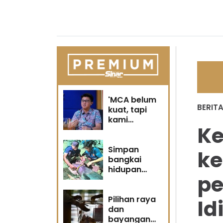
'MCA belum
BERIT
kuat, tapi
kami
Ke
berubah' -
Sin Woon
Simpan
ke
bangkai
hidupan
pe
marin satu
kesalahan
Pilihan raya
Id
dan
bayangan