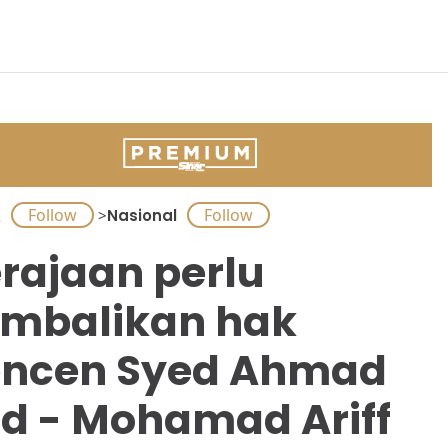
A
>
Nasional
rajaan perlu
mbalikan hak
ncen Syed Ahmad
id - Mohamad Ariff