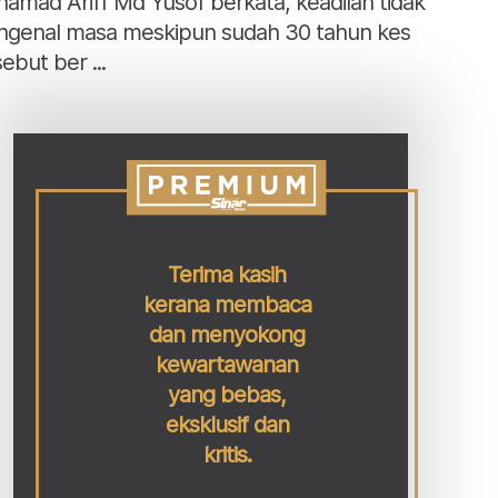
amad Ariff Md Yusof berkata, keadilan tidak
genal masa meskipun sudah 30 tahun kes
ebut ber ...
Terima kasih
kerana membaca
dan menyokong
kewartawanan
yang bebas,
eksklusif dan
kritis.