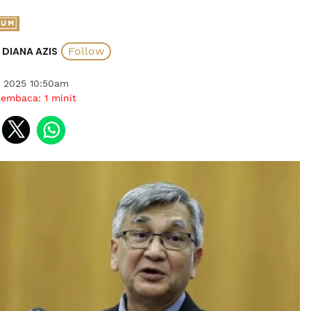
DIANA AZIS
i 2025 10:50am
membaca:
1
minit