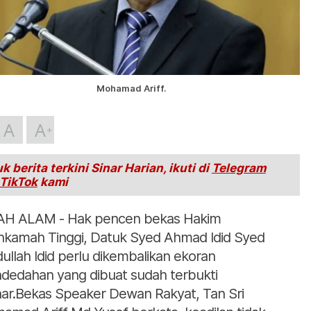
Mohamad Ariff.
A
A
k berita terkini Sinar Harian, ikuti di
Telegram
TikTok
kami
H ALAM - Hak pencen bekas Hakim
kamah Tinggi, Datuk Syed Ahmad Idid Syed
ullah Idid perlu dikembalikan ekoran
dedahan yang dibuat sudah terbukti
ar.Bekas Speaker Dewan Rakyat, Tan Sri