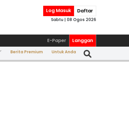
Log Masuk
Daftar
Sabtu | 08 Ogos 2026
E-Paper
Langgan
Berita Premium
Untuk Anda