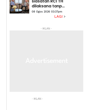
siasatan RCI TH
dilaksana tanpa
kompromi
08 Ogos 2026 03:37pm
LAGI
- IKLAN -
- IKLAN -