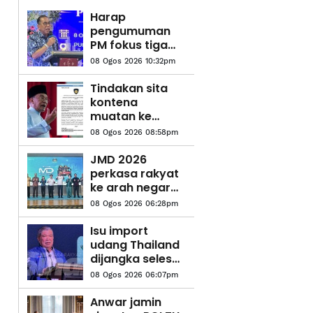
Harap
pengumuman
PM fokus tiga
komponen
08 Ogos 2026 10:32pm
utama
melibatkan
Tindakan sita
struktur ATM -
kontena
Menteri
muatan ke
Pertahanan
Israel bukti
08 Ogos 2026 08:58pm
ketegasan
Malaysia -
JMD 2026
Anwar
perkasa rakyat
ke arah negara
AI
08 Ogos 2026 06:28pm
Isu import
udang Thailand
dijangka selesai
pertengahan
08 Ogos 2026 06:07pm
bulan ini –
Mohamad Sabu
Anwar jamin