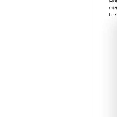
Moh
men
ters