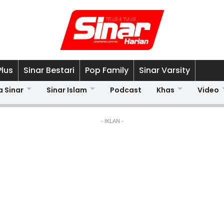
Plus
Sinar Bestari
Pop Family
Sinar Varsity
a Sinar
Sinar Islam
Podcast
Khas
Video
- IKLAN -