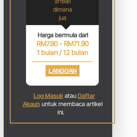
artikel
dimana
jua
Harga bermula dari
RM7.90 - RM71.90
1 bulan / 12 bulan
LANGGAN
Log Masuk
atau
Daftar
Akaun
untuk membaca artikel
ini.