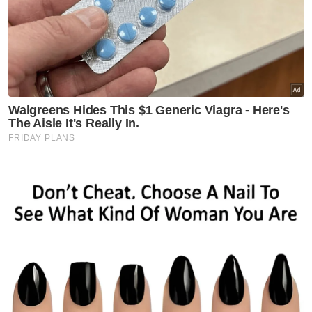
mangsa yang berusia lingkungan 40-an
dikatakan sedang dalam perjalanan untuk
mengambil anaknya pulang dari sekolah.
Muat turun aplikasi Sinar Harian.
Klik di sini!
Jenayah
Keselamatan
PDRM
Artikel Disyorkan