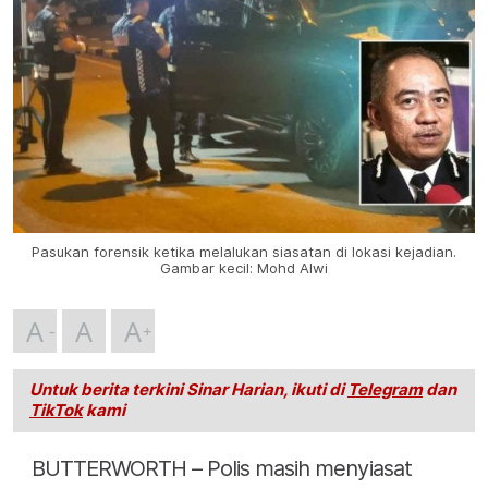
Pasukan forensik ketika melalukan siasatan di lokasi kejadian.
Gambar kecil: Mohd Alwi
A
A
A
Untuk berita terkini Sinar Harian, ikuti di
Telegram
dan
TikTok
kami
BUTTERWORTH – Polis masih menyiasat