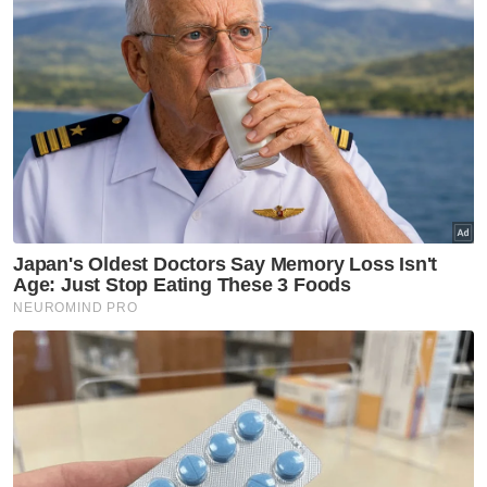
menghubungi Pegawai Penyiasat kes,
Asisten Superintenden Shuheri Abd Rani di
talian 04-576 2222 sambungan 2275 atau
tampil ke mana-mana balai polis
berhampiran bagi membantu siasatan.
Artikel Berkaitan:
Lelaki ditembak ketika ambil anak pulang dari
sekolah
Sebelum ini, Sinar Harian melaporkan
seorang lelaki nyaris maut apabila kenderaan
pacuan empat roda yang dipandunya
ditembak dari jarak dekat oleh individu tidak
dikenali berhampiran sebuah sekolah rendah
di Sungai Nyior pada petang Selasa.
Dalam kejadian kira-kira jam 5.40 petang itu,