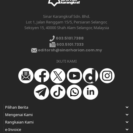
Sinar Karangkraf Sdn. Bhd.
Lot 1, Jalan Renggam 15/5, Persiaran Selangor,
Seksyen 15, 40000 Shah Alam Selangor, Malaysia
603.5101.7388
603.5101.7333
editorsh@sinarharian.com.my
IKUTI KAMI