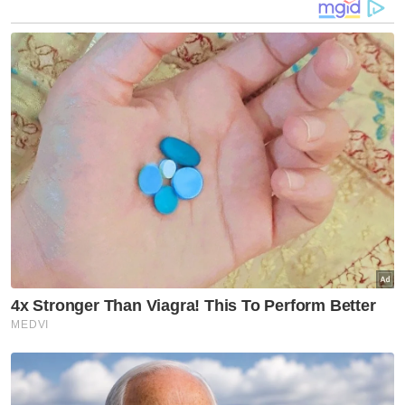
kenyataan pada Rabu.
Mohd Alwi berkata, siasatan dijalankan oleh
pasukan dari Ibu Pejabat Polis Daerah
Seberang Perai Utara (IPD SPU) dengan
bantuan Unit Forensik Ibu Pejabat Polis
Kontinjen (IPK) Pulau Pinang serta Bahagian
Siasatan Jenayah D9 IPD SPU dan IPK Pulau
Pinang bagi mengesan suspek.
Katanya, kes disiasat di bawah Seksyen 3
Akta Senjata Api (Penalti Lebih Berat) 1971
dan Seksyen 307 Kanun Keseksaan kerana
melepaskan tembakan dengan niat
membunuh.
Dalam pada itu, beliau menyeru orang ramai
yang mempunyai maklumat agar