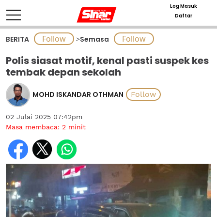
Log Masuk
Daftar
BERITA
>
Semasa
Polis siasat motif, kenal pasti suspek kes
tembak depan sekolah
MOHD ISKANDAR OTHMAN
02 Julai 2025 07:42pm
Masa membaca:
2
minit