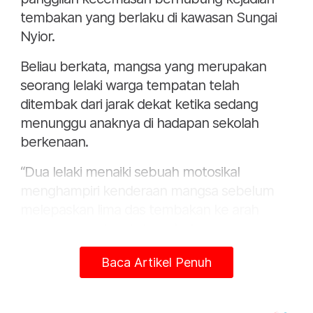
tembakan yang berlaku di kawasan Sungai
Nyior.
Beliau berkata, mangsa yang merupakan
seorang lelaki warga tempatan telah
ditembak dari jarak dekat ketika sedang
menunggu anaknya di hadapan sekolah
berkenaan.
“Dua lelaki menaiki sebuah motosikal
menghampiri kenderaan mangsa sebelum
melepaskan lima das tembakan ke arah
pacuan empat roda tersebut.
“Bagaimanapun, mangsa dilaporkan berada
Baca Artikel Penuh
dalam keadaan selamat dan tidak mengalami
sebarang kecederaan,” katanya dalam satu