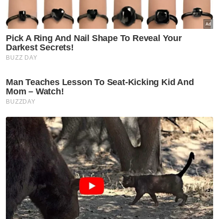
Semasa
2 remaja perempuan 15 tahun
hilang ketika berkelah:
Seorang ditemukan lemas
Semasa
Penunggang motosikal maut
terbabas ke dalam sungai
Semasa
‘Pembuli siber fitnah produk
saya ancam kesihatan awam’ -
Usahawan produk kecantikan
Semasa
Bagasi berisi bahan
menyerupai dadah, bahan
letupan: Polis buka kertas