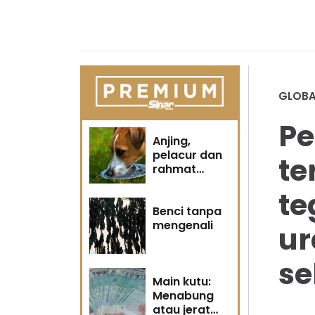
GLOBA
Pe
Anjing,
pelacur dan
te
rahmat
Tuhan
te
Benci tanpa
mengenali
ur
se
Main kutu:
Menabung
atau jerat