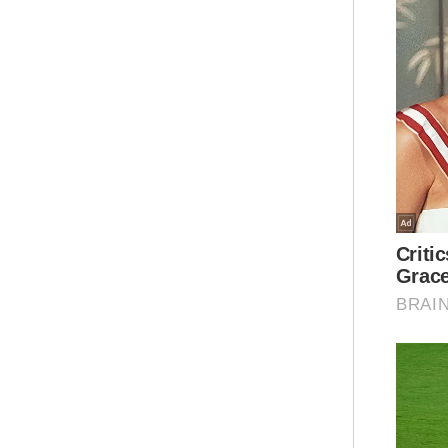
Mua
Konfl
Nukl