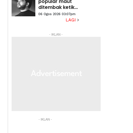
popular maut
ditembak ketika
siaran langsung
06 Ogos 2026 03:07pm
LAGI
- IKLAN -
- IKLAN -