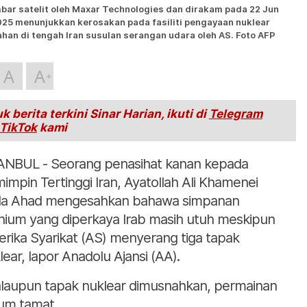
bar satelit oleh Maxar Technologies dan dirakam pada 22 Jun
25 menunjukkan kerosakan pada fasiliti pengayaan nuklear
ahan di tengah Iran susulan serangan udara oleh AS. Foto AFP
A
A
k berita terkini Sinar Harian, ikuti di
Telegram
TikTok
kami
ANBUL - Seorang penasihat kanan kepada
impin Tertinggi Iran, Ayatollah Ali Khamenei
a Ahad mengesahkan bahawa simpanan
nium yang diperkaya Irab masih utuh meskipun
rika Syarikat (AS) menyerang tiga tapak
lear, lapor Anadolu Ajansi (AA).
laupun tapak nuklear dimusnahkan, permainan
um tamat.