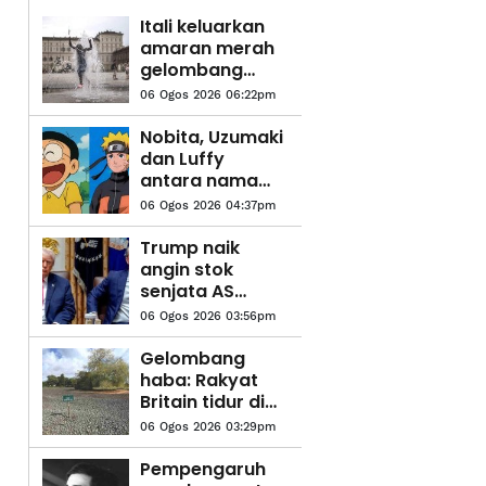
Itali keluarkan
amaran merah
gelombang
haba bagi
06 Ogos 2026 06:22pm
semua 27
bandar utama
Nobita, Uzumaki
dan Luffy
antara nama
pilihan
06 Ogos 2026 04:37pm
penduduk
Indonesia
Trump naik
angin stok
senjata AS
hampir
06 Ogos 2026 03:56pm
kehabisan
Gelombang
haba: Rakyat
Britain tidur di
dapur, ambil
06 Ogos 2026 03:29pm
cuti
Pempengaruh