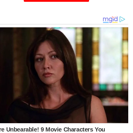
mp mengesahkan bahawa tentera AS
gebom tiga kemudahan nuklear Iran - Fordo,
anz dan Isfahan.
urut laporan, enam bom bunker-buster
ugurkan ke atas kemudahan bawah tanah Fordo