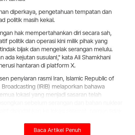
han diperkaya, pengetahuan tempatan dan
ad politik masih kekal.
ngan hak mempertahankan diri secara sah,
iatif politik dan operasi kini milik pihak yang
tindak bijak dan mengelak serangan melulu.
n ada kejutan susulan!," kata Ali Shamkhani
erusi hantaran di platform X.
sen penyiaran rasmi Iran, Islamic Republic of
n Broadcasting (IRIB) melaporkan bahawa
emua lokasi yang menjadi sasaran telah
osongkan sebelum serangan dan bahan nuklear
sitif dipindahkan ke lokasi selamat, namun tidak
dedahkan butiran lanjut.
Baca Artikel Penuh
dahulu, Presiden Amerika Syarikat Donald