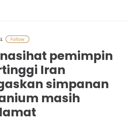
L
nasihat pemimpin
rtinggi Iran
gaskan simpanan
anium masih
lamat