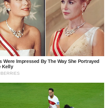
Trump serang Iran tanpa kebenaran Kongres - Ahli
Parlimen AS
AS serang tiga tapak nuklear Iran, Trump sifatkan
serangan berjaya
t turun aplikasi Sinar Harian.
Klik di sini!
ik Israel Iran
Serangan AS
ear
Global
Artikel Disyorkan