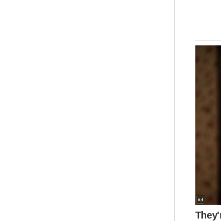
Tru
men
Nat
Men
dig