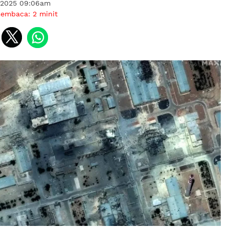
 2025 09:06am
membaca:
2
minit