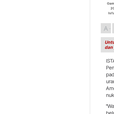
Gam
20
Isf
A
Untu
dan
IST
Pem
pad
ura
Ame
nuk
"Wa
bel