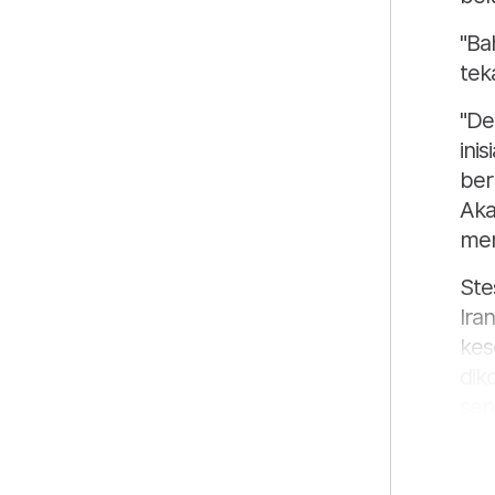
"Ba
tek
"De
inis
ber
Aka
men
Ste
Ira
kes
dik
sen
men
Ter