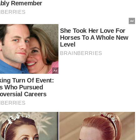
h pesawat pengebom B-2, manakala puluhan
uru berpandu jelajah dilancarkan dari kapal
am menyasarkan Natanz dan Isfahan.
angan itu merupakan tindakan terbaharu dalam
i serangan ketenteraan AS yang menyokong
pen ketenteraan Israel terhadap Iran sejak 13
 lalu, yang kemudian mendorong Tehran
ancarkan serangan balas ke atas Israel. -
nama-Anadolu
tikel Berkaitan:
AS nafi mahu gulingkan kerajaan Iran
Iran akan 'buka pintu neraka' terhadap Israel -
Komander baharu IRGC ikrar perhebat serangan
Parlimen Iran lulus langkah tutup Selat Hormuz susulan
serangan AS ke atas tapak nuklear
AS gugur 6 bom 'bunker buster' di Fordo, lancar 30
peluru berpandu krus di Natanz - Laporan