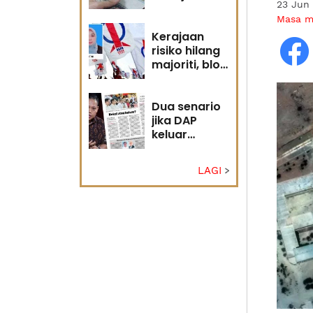
23 Jun
diri?
Masa 
Kerajaan
risiko hilang
majoriti, blok
politik perlu
runding
semula
Dua senario
jika DAP
keluar
kerajaan
LAGI