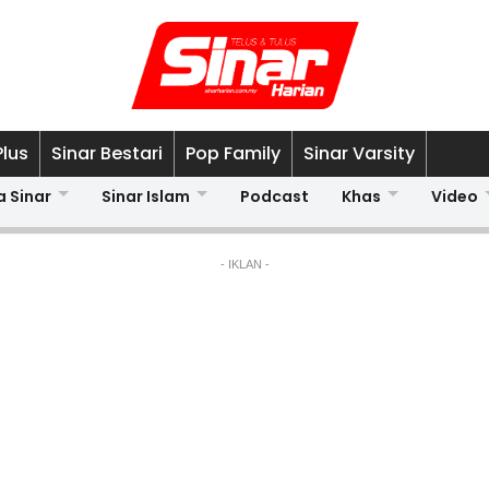
Plus
Sinar Bestari
Pop Family
Sinar Varsity
a Sinar
Sinar Islam
Podcast
Khas
Video
- IKLAN -