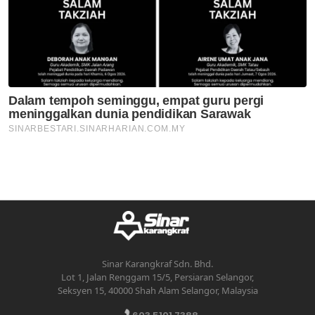
Sinar Karangkraf Sdn. Bhd.
Lot 1, Jalan Renggam 15/5, Persiaran Selangor,
Seksyen 15, 40000 Shah Alam Selangor, Malaysia