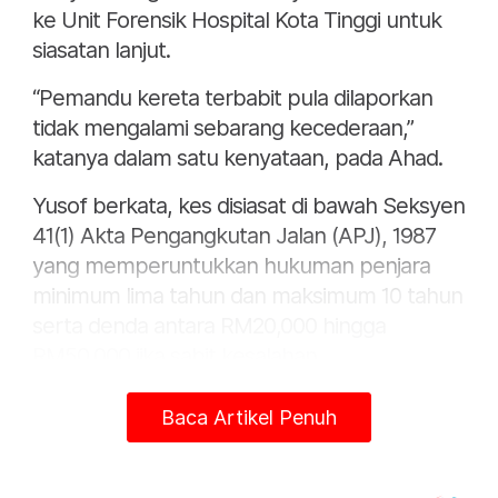
ke Unit Forensik Hospital Kota Tinggi untuk
siasatan lanjut.
“Pemandu kereta terbabit pula dilaporkan
tidak mengalami sebarang kecederaan,”
katanya dalam satu kenyataan, pada Ahad.
Yusof berkata, kes disiasat di bawah Seksyen
41(1) Akta Pengangkutan Jalan (APJ), 1987
yang memperuntukkan hukuman penjara
minimum lima tahun dan maksimum 10 tahun
serta denda antara RM20,000 hingga
RM50,000 jika sabit kesalahan.
Pesalah juga boleh hilang kelayakan
Baca Artikel Penuh
memegang lesen memandu sekurang-
kurangnya lima tahun, tambahnya.