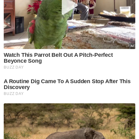
Artikel Disyorkan
Semasa
Kenakan caj RM700, sindiket
'Flying Pasport' tumpas
Semasa
‘Doakan, ini bahagian ayah' -
Titipan terakhir Ismahalil
sebelum ke penjara
Semasa
TH teliti cadangan NGO
mengenai RCI
Semasa
Koperal didakwa amang
seksual anak dibenar ikat jamin