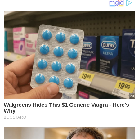
Sehubungan itu, beliau menasihati orang
ramai agar sentiasa peka dan mematuhi
undang-undang bagi menjamin keselamatan
semua pengguna jalan raya.
Artikel Berkaitan:
Tersilap gear, kereta dipandu lelaki warga emas
rempuh cermin bank
Tegur main motosikal, warga emas maut dipukul
remaja guna besi
Warga emas maut dilanggar motosikal ketika lintas
jalan
Muat turun aplikasi Sinar Harian.
Klik di sini!
Harap bantu kajian selidik kami dan
×
dapatkan baucar tunai.
Berapakah umur anda?