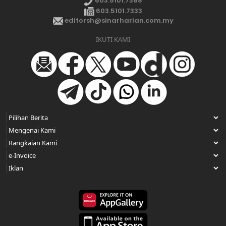
603.5101.7388
603.5101.7333
editorsh@sinarharian.com.my
IKUTI KAMI