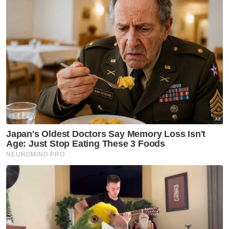
Kurang daripada 18 tahun
18 - 24 tahun
25 - 34 tahun
35 - 44 tahun
45 - 54 tahun
55 - 64 tahun
65 tahun dan ke atas
VPoints:
0
Masuk | Daftar
Kemalangan
Keselamatan
Johor