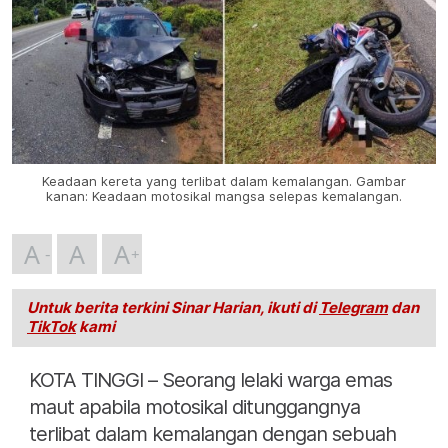
Keadaan kereta yang terlibat dalam kemalangan. Gambar
kanan: Keadaan motosikal mangsa selepas kemalangan.
A
A
A
Untuk berita terkini Sinar Harian, ikuti di
Telegram
dan
TikTok
kami
KOTA TINGGI – Seorang lelaki warga emas
maut apabila motosikal ditunggangnya
terlibat dalam kemalangan dengan sebuah