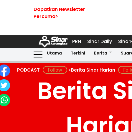
Dapatkan Newsletter
Percuma>
PRN
Sinar Daily
Sinar
Utama
Terkini
Berita
Suar
PODCAST
>
Berita Sinar Harian
Berita S
Hari