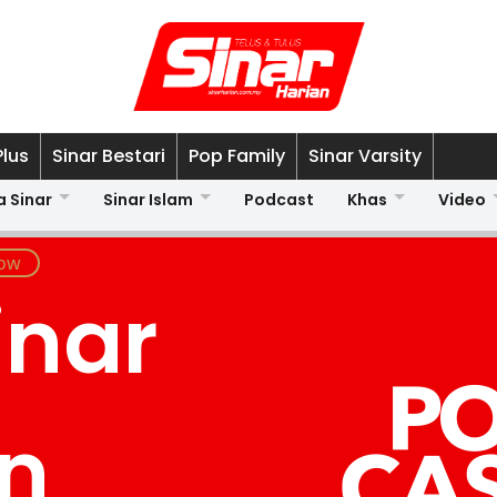
Plus
Sinar Bestari
Pop Family
Sinar Varsity
a Sinar
Sinar Islam
Podcast
Khas
Video
inar
an