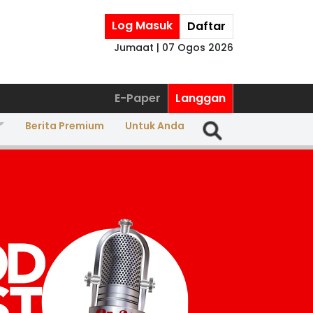
Log Masuk
Daftar
Jumaat | 07 Ogos 2026
E-Paper
Langgan
Berita Premium
Untuk Anda