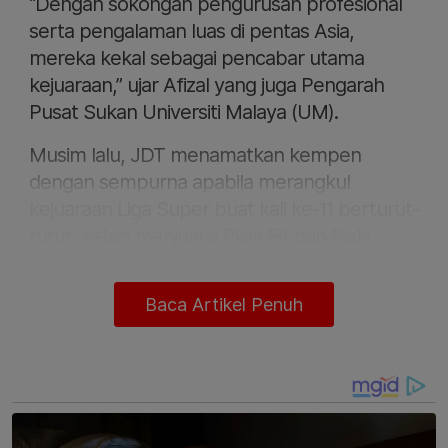
“Dengan sokongan pengurusan profesional
serta pengalaman luas di pentas Asia,
mereka kekal sebagai pencabar utama
kejuaraan,” ujar Afizal yang juga Pengarah
Pusat Sukan Universiti Malaya (UM).
Musim lalu, JDT menamatkan kempen
dengan sempurna apabila merangkul
kejuaraan Liga Super buat kali ke-11 berturut-
turut, selain menjuarai Piala FA dan Piala
Malaysia sekali gus mencatat treble domestik
buat musim kedua berturut-turut.
Baca Artikel Penuh
Pada Isnin, JDT mengumumkan kehadiran
bekas pemain tengah Sri Pahang, Ibrahim
Manusi sebagai rekrut terbaharu Harimau
Selatan.