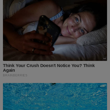
Ibrahim menjadi pemain baharu ketiga
diumumkan JDT selepas dua tonggak
import, Jairo Da Silva dan Antonio Glauder.
Ibrahim menarik perhatian peminat bola
sepak tanah air apabila mempamerkan
persembahan cemerlang bersama Sri