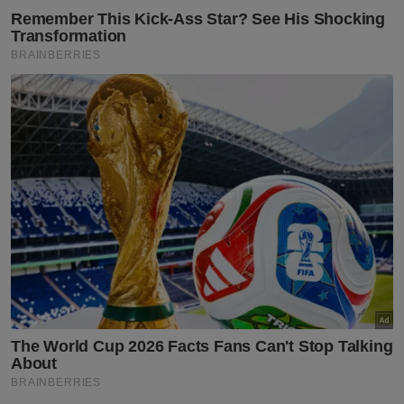
“Dengan komitmen tinggi di bawah
bimbingan Katsuhito Kinoshi serta peluang
beraksi di pentas Asia, Selangor FC dijangka
tampil lebih konsisten musim ini,” tambahnya.
Muat turun aplikasi Sinar Harian.
Klik di sini!
SUkan
Bola Sepak