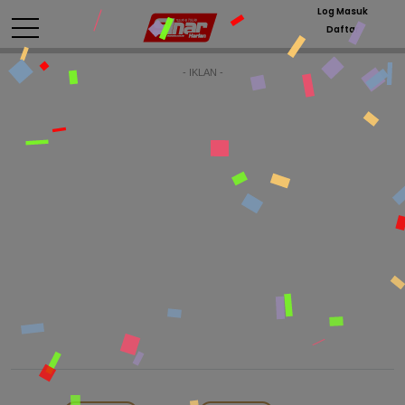
Log Masuk
Daftar
- IKLAN -