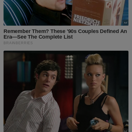
kepada 14 pasukan musim ini, yang dilihat
akan meningkatkan daya saing liga, terutama
dengan kemunculan semula Brunei DPMM
FC.
“Saya percaya kehadiran DPMM FC akan
memberi warna baharu kepada liga dan