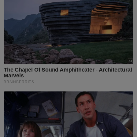
terpaksa akhiri GP Britain lebih
awal
Sukan
JDT, Chelsea sama kuat