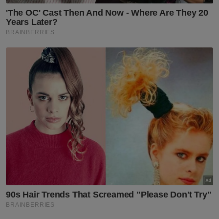
mencabar pasukan-pasukan lain untuk
meningkatkan prestasi,” jelasnya.
Dalam masa sama, Afizal menjangkakan
Selangor FC akan menjadi antara pencabar
terdekat kepada JDT berdasarkan prestasi
memberangsangkan musim lalu yang
menyaksikan mereka muncul naib juara liga
dan menjuarai Piala Cabaran.
Berita Telus & Tulus menerusi E-Mel setiap
hari!