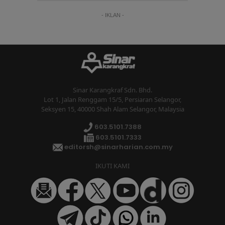
- IKLAN -
Sinar Karangkraf Sdn. Bhd.
Lot 1, Jalan Renggam 15/5, Persiaran Selangor,
Seksyen 15, 40000 Shah Alam Selangor, Malaysia
603.5101.7388
603.5101.7333
editorsh@sinarharian.com.my
IKUTI KAMI