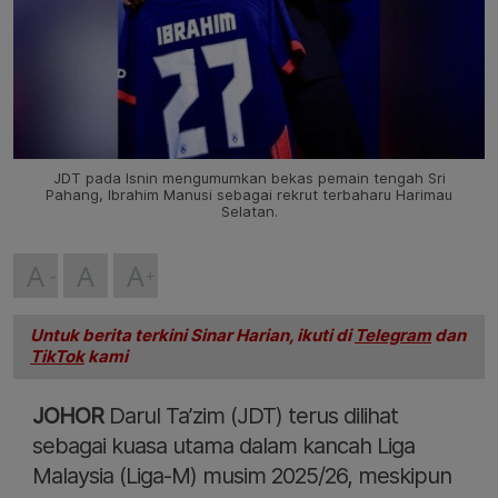
JDT pada Isnin mengumumkan bekas pemain tengah Sri
Pahang, Ibrahim Manusi sebagai rekrut terbaharu Harimau
Selatan.
A
A
A
Untuk berita terkini Sinar Harian, ikuti di
Telegram
dan
TikTok
kami
JOHOR
Darul Ta’zim (JDT) terus dilihat
sebagai kuasa utama dalam kancah Liga
Malaysia (Liga-M) musim 2025/26, meskipun