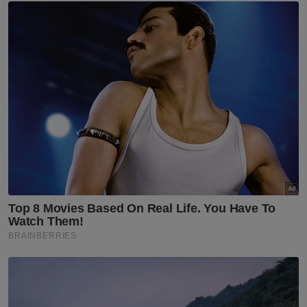
Johor
Artikel Disyorkan
Sukan
Owen sangsi ketajaman Sesko
Sukan
Buang rasa gentar bertemu
Vietnam
Sukan
Hakim Danish terjatuh,