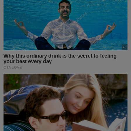
Pahang terutama ketika aksi final Piala
Malaysia menentang JDT di Stadium
Nasional, Bukit Jalil, 26 April lalu.
Malah, pemain berusia 23 tahun turut
dicanang sebagai antara bintang yang
mampu memperkuatkan skuad kebangsaan
pada masa akan datang.
Artikel Berkaitan:
PRN Sabah: Parti tempatan mesti dominan dalam
politik Sabah
Israel cuba seret AS dalam kancah perang dengan
Iran - Putera Mahkota Saudi
Kesuraman Liga-M tak gugat import berkualiti pilih
JDT
Afizal turut menyambut baik pertambahan