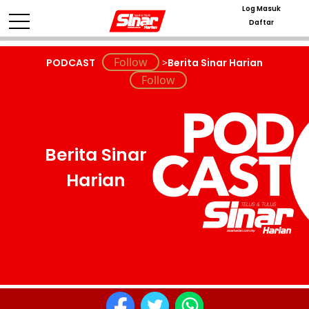
Log Masuk
Daftar
PODCAST
>
Berita Sinar Harian
Berita Sinar
Harian