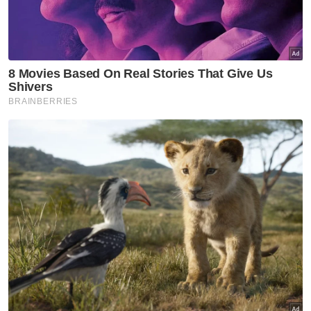
Sebanyak 17 das tembakan dilepaskan
semasa upacara Kawalan Kehormatan
Utama menyambut ketibaan Yang di-Pertua
Negeri oleh Batalion Kedua Rejimen Askar
Melayu Diraja.
Ramli, 84, dilantik sebagai TYT Pulau Pinang
ke-9 bagi menggantikan Tun Ahmad Fuzi
Abdul Razak selepas memegang jawatan itu
selama satu penggal iaitu pada Mei 2021.