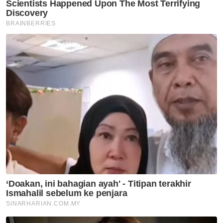
Tun Ramli Ngah Talib
Yang Di Pertua Negeri Pulau Pinang
Angkat Sumpah
Artikel Disyorkan
Nasional
Belia Sabah diseru perkukuh
hubungan dengan Putrajaya