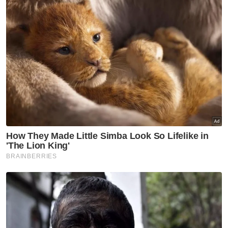
diketuai Mejar Mohd Salleh Jamal melibatkan
tiga pegawai dan 103 anggota daripada
Batalion Kedua Rejimen Askar Melayu Diraja
sebelum Ramli diarak masuk ke dewan.
Ramli turut menandatangani surat sumpah
jawatan dalam majlis berkenaan yang
disaksikan oleh Rozana dan Zulkifli.