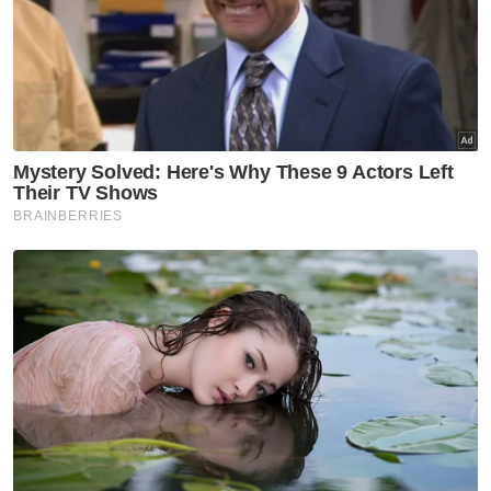
yang amat besar maknanya buat seluruh
rakyat negeri ini.
"Tun memiliki rekod perkhidmatan yang amat
cemerlang, termasuk pernah menerajui
Perak Darul Ridzuan sebagai Menteri Besar
selama hampir 17 tahun serta
menyumbangkan khidmat bakti di peringkat
Persekutuan sebagai Yang di-Pertua Dewan
Rakyat selama lebih tiga tahun," katanya.
Tambah Kon Yeow, keperibadian dan
kepimpinan Ramli menjulang martabat
seorang negarawan sejati, tokoh berwibawa
yang cukup disegani dalam lipatan sejarah
pemerintahan negara.
"Saya yakin, di bawah naungan kepimpinan