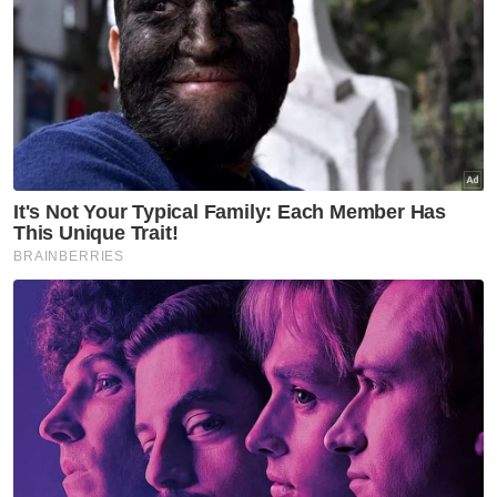
Dalam majlis sama, Ramli telah
dianugerahkan Darjah Utama Pangkuan
Negeri yang membawa gelaran Datuk Seri
Utama.
Majlis angkat sumpah itu diakhiri dengan
bacaan doa oleh Mufti Pulau Pinang, Datuk
Dr Mohd Sukki Othman.
Artikel Berkaitan:
Pulau Pinang tubuh lembaga khas urus, lindungi
sumber air mentah
Tan Sri disyaki proksi sindiket pelaburan MBI ditahan
di Pulau Pinang
5 juta penumpang guna Feri Pulau Pinang