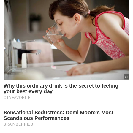
Nasional
Ismail Sabri selamat jalani
prosedur pasang alat perentak
jantung
Nasional
Kerajaan Madani seimbang
jaga kepentingan semua kaum,
aliran pendidikan - PM
Nasional
Tragedi pokok tumbang:
Kerajaan disaran wujudkan zon
bebas pokok di laluan berisiko