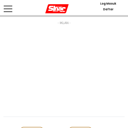
Log Masuk
Daftar
- IKLAN -