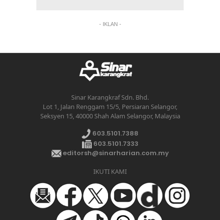
- IKLAN -
Sinar Karangkraf Sdn. Bhd.
Lot 1, Jalan Renggam 15/5, Persiaran Selangor,
Seksyen 15, 40000 Shah Alam Selangor, Malaysia
603.5101.7388
603.5101.7333
editorsh@sinarharian.com.my
IKUTI KAMI