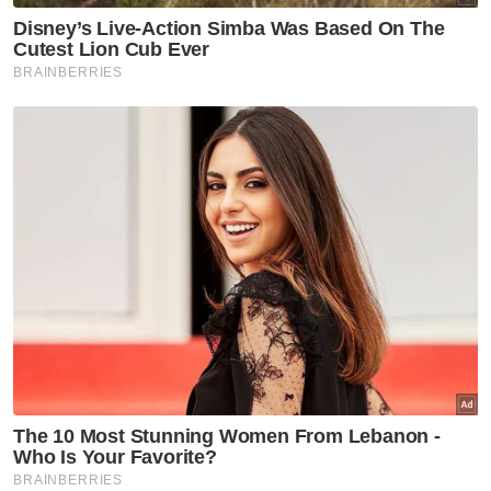
Pelantikan Ramli berkuat kuasa selama
empat tahun iaitu bermula 1 Mei 2025
sehingga Mei 2029.
Ramli berkhidmat sebagai Menteri Besar
Perak ke-8 dari 1983 hingga 1999.
Berita Telus & Tulus menerusi E-Mel setiap
hari!