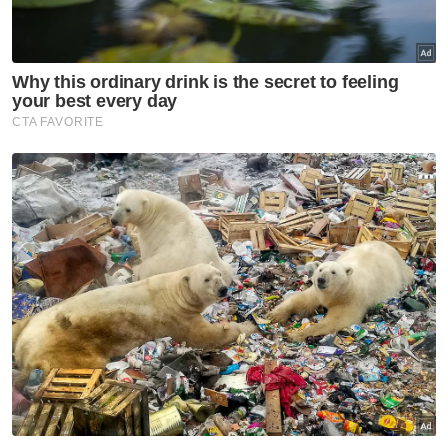
dan kebijaksanaan Tun, Pulau Pinang akan
terus bersinar, dipandu oleh ilham serta
semangat baharu ke arah masa depan yang
lebih gemilang, sejahtera dan makmur,"
katanya.
Muat turun aplikasi Sinar Harian.
Klik di sini!
Jawab soalan kaji selidik dan
dapatkan
×
baucar tunai.
Apakah bangsa anda?
Melayu
Cina
India
Etnik Sabah & Sarawak
Lain lain
VPoints:
0
Masuk | Daftar