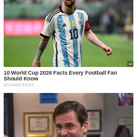
Ramli dianugerahkan Darjah Utama Pangkuan Negeri yang
membawa gelaran Datuk Seri Utama.
Sementara itu, Kon Yeow dalam ucapannya
berkata, beliau bersama-sama barisan Ahli
Majlis Mesyuarat Kerajaan Negeri, ADUN, Ahli
Parlimen, barisan kepimpinan dari pelbagai
peringkat serta seluruh rakyat Pulau Pinang
memperbaharui ikrar taat setia kepada
kepimpinan Ramli.
"Pelantikan Tun sebagai Ketua Negeri Pulau
Pinang yang ke-9 merupakan satu anugerah