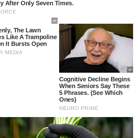
tikel Berkaitan:
Had laju di kawasan sekolah diturunkan kepada 30km/j
– Anthony
MOT tiada kuasa kawal kenaikan tambang bas sekolah
- Anthony Loke
MOT tiada kuasa kawal kenaikan tambang bas sekolah
- Anthony Loke
daan memang sesak. Kalau pemandu bawa laju,
iko berlaku kemalangan itu sangat tinggi.