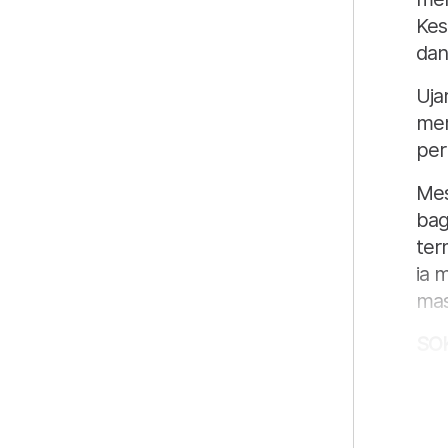
Kes
dan
Uja
mer
per
Mes
bag
ter
ia 
mas
SO