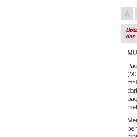
A
Untu
dan
MU
Pad
(MO
mak
dar
bag
mel
Men
ber
mel