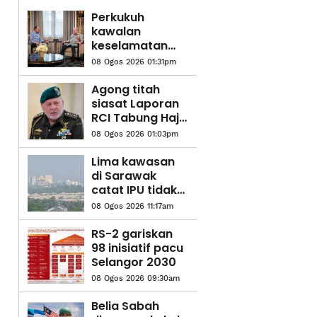
Perkukuh
kawalan
keselamatan
semua
08 Ogos 2026 01:31pm
lapangan
terbang, pintu
Agong titah
masuk negara,
siasat Laporan
titah Agong
RCI Tabung Haji
'sehingga ke
08 Ogos 2026 01:03pm
lubang cacing'
Lima kawasan
di Sarawak
catat IPU tidak
sihat - JAS
08 Ogos 2026 11:17am
RS-2 gariskan
98 inisiatif pacu
Selangor 2030
08 Ogos 2026 09:30am
Belia Sabah