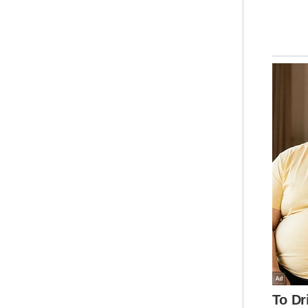
Sep
"Sa
dek
km/j
Ker
kaw
han
dar