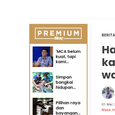
BERIT
Ha
'MCA belum
kuat, tapi
ka
kami
berubah' -
wa
Sin Woon
Simpan
bangkai
hidupan
marin satu
kesalahan
Pilihan raya
01 Mei
dan
Masa 
bayangan