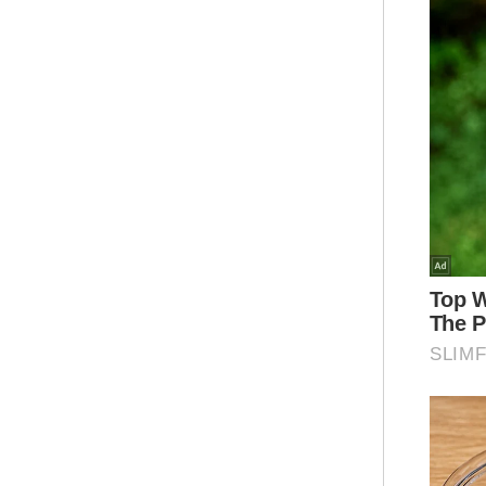
Apa
kal
ber
Ada
yan
san