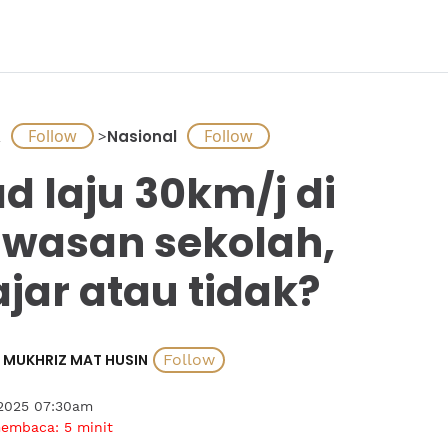
A
>
Nasional
d laju 30km/j di
wasan sekolah,
jar atau tidak?
MUKHRIZ MAT HUSIN
 2025 07:30am
membaca:
5
minit