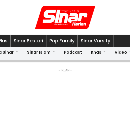
Plus
Sinar Bestari
Pop Family
Sinar Varsity
a Sinar
Sinar Islam
Podcast
Khas
Video
- IKLAN -