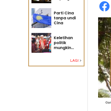
masa
hadapan
Parti Cina
tanpa undi
Cina
Keletihan
politik
mungkin
faktor Nurul
Izzah undur
LAGI
diri -
Penganalisis
politik
Ga