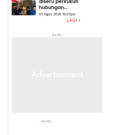
diseru perkukuh
hubungan
dengan
07 Ogos 2026 10:07pm
Putrajaya
LAGI
- IKLAN -
- IKLAN -