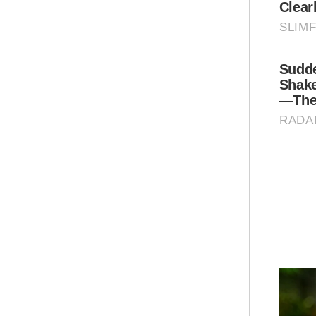
Ar
Kea
ris