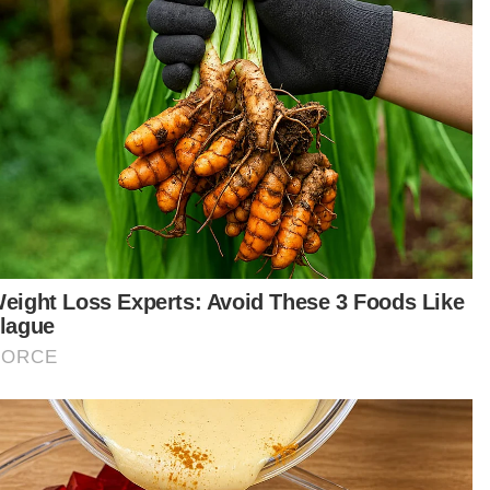
 yang lebih membimbangkan, kita telah banyak
i mendengar berita mengenai kemalangan yang
laku berhampiran sekolah.
 yang melibatkan pelajar, ibu bapa malah, ada
g meragut nyawa pengguna jalan raya lain. Ini
gat menyedihkan dan tidak sepatutnya berlaku.
Berita Telus & Tulus menerusi
E-Mel setiap hari!