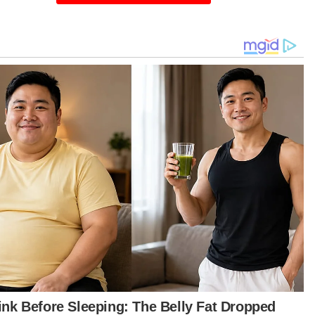
atutnya sudah lama dilaksanakan
ya sokong langkah kerajaan turunkan had laju
at kawasan sekolah daripada 50 turun ke 30
.
ajaan sepatutnya sudah lama laksanakan sebab
asan sekolah ini sibuk sama ada waktu pagi,
tar anak dan tengah hari, masa mereka balik
i sekolah.