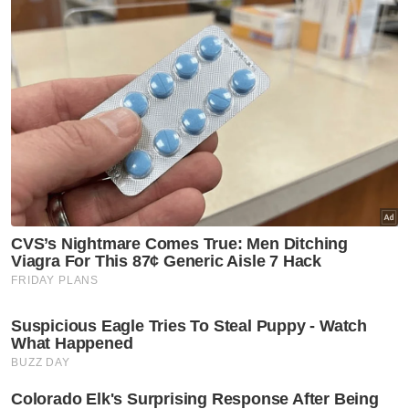
Namun Ewan mula mengesyaki sesuatu
apabila menemukan beberapa barang di
dalam kereta berkenaan seperti sebatang
pasak khemah, cebisan pokok Krismas dan
pembalut coklat yang tidak dibersihkan.
Malah menurutnya, walaupun kereta itu
mempunyai nombor pendaftaran baharu
dan catatan perbatuan lebih rendah, dia
turut menemukan alamat rumah ibu
bapanya dalam sejarah sistem navigasi
terbina dalam kenderaan itu.
"Semuanya sangat serupa dengan apa yang
ada dalam kereta saya yang hilang dahulu.
Artikel Berkaitan: