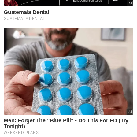
GLOBAL
Robot Bu Sunaidah selamat
'berkahwin' dengan Moza
GLOBAL
Pesawat 'bergoncang dan
terjunam di udara'
GLOBAL
Bayi 9 bulan dirawat di ICU, ibu
saudara didakwa tuang gam ke
dalam mulut