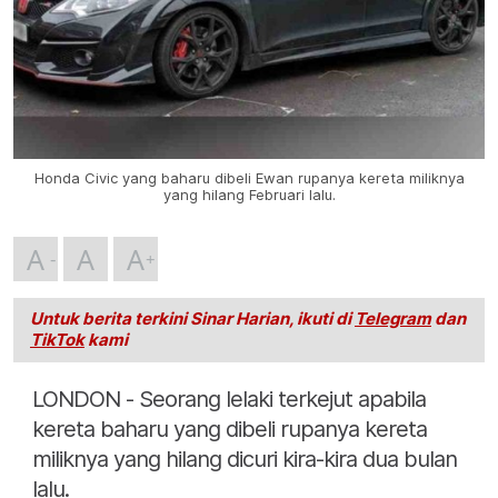
Honda Civic yang baharu dibeli Ewan rupanya kereta miliknya
yang hilang Februari lalu.
A
A
A
Untuk berita terkini Sinar Harian, ikuti di
Telegram
dan
TikTok
kami
LONDON - Seorang lelaki terkejut apabila
kereta baharu yang dibeli rupanya kereta
miliknya yang hilang dicuri kira-kira dua bulan
lalu.