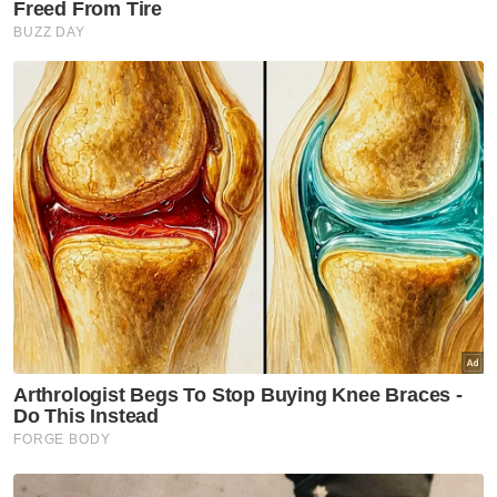
Lelaki hentak pemandu kereta guna topi keledar
didenda RM4,300
Bekas pegawai Majlis Daerah Besut dijel dua bulan
terima rasuah RM4,500
Mayat hampir reput ditemui dalam longkang,
seorang lelaki ditahan
"Saya hampir kemalangan kerana terlalu
terkejut. Tangan saya menggeletar, jantung
berdegup laju.