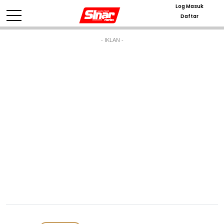
Log Masuk
Daftar
- IKLAN -