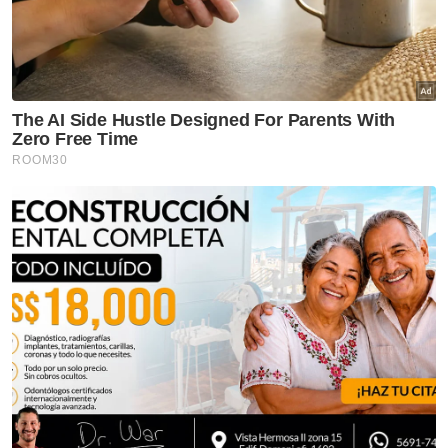
Kereta Curi
Global
Berita Paling Hangat
Artikel Disyorkan
GLOBAL
Kasihnya ibu, ikan lumba-
lumba enggan tinggalkan anak
yang sudah mati