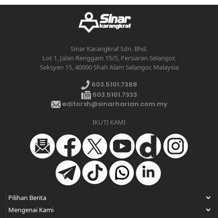
Sinar Karangkraf Sdn. Bhd.
Lot 1, Jalan Renggam 15/5, Persiaran Selangor,
Seksyen 15, 40000 Shah Alam Selangor, Malaysia
603.5101.7388
603.5101.7333
editorsh@sinarharian.com.my
IKUTI KAMI