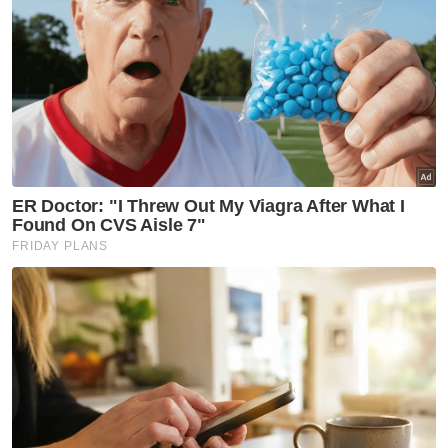
Berita Telus & Tulus menerusi E-Mel setiap
hari!
Muat turun aplikasi Sinar Harian.
Klik di sini!
Harap bantu kajian selidik kami dan
×
dapatkan baucar tunai.
Apakah status hubungan anda?
Bujang
Kahwin
VPoints:
0
Masuk | Daftar