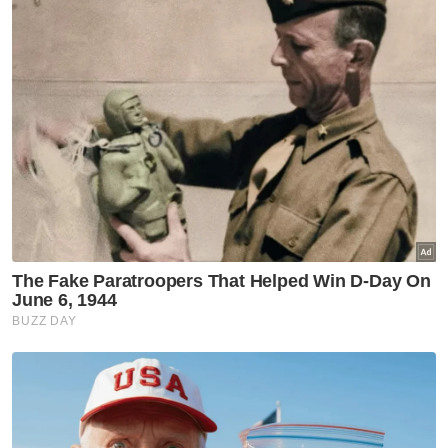
"Saya rasa seperti mendapat kemenangan
sekejap, macam rasa hebat sebab dapat
semula kereta. Tetapi lepas fikir balik,
sebenarnya saya dah buat sesuatu yang
agak bodoh," katanya.
Dia kemudian membawa kenderaan itu ke
garaj Honda di Solihull, sebelum membuat
laporan polis. - Agensi