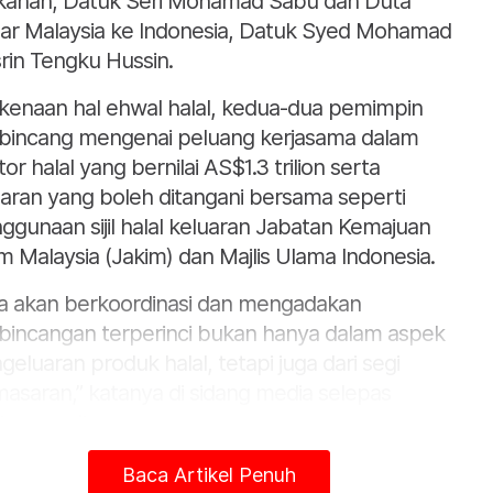
anan, Datuk Seri Mohamad Sabu dan Duta
ar Malaysia ke Indonesia, Datuk Syed Mohamad
rin Tengku Hussin.
kenaan hal ehwal halal, kedua-dua pemimpin
bincang mengenai peluang kerjasama dalam
or halal yang bernilai AS$1.3 trilion serta
aran yang boleh ditangani bersama seperti
ggunaan sijil halal keluaran Jabatan Kemajuan
am Malaysia (Jakim) dan Majlis Ulama Indonesia.
ta akan berkoordinasi dan mengadakan
bincangan terperinci bukan hanya dalam aspek
geluaran produk halal, tetapi juga dari segi
asaran,” katanya di sidang media selepas
temuan itu.
ua-dua negara juga sepakat memperbaiki
Baca Artikel Penuh