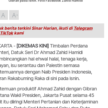
Gibran pada Isnin. Foto Facebook Zahid Hamidi
A
A
k berita terkini Sinar Harian, ikuti di
Telegram
TikTok
kami
ARTA -
[DIKEMAS KINI]
Timbalan Perdana
teri, Datuk Seri Dr Ahmad Zahid Hamidi
bincangkan hal ehwal halal, tenaga kerja,
ayan, isu serantau dan Palestin semasa
temuannya dengan Naib Presiden Indonesia,
ran Rakabuming Raka di sini pada Isnin.
temuan produktif Ahmad Zahid dengan Gibran
Istana Wakil Presiden, Jakarta Pusat selama 45
it itu diiringi Menteri Pertanian dan Keterjaminan