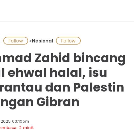
A
>
Nasional
mad Zahid bincang
l ehwal halal, isu
rantau dan Palestin
ngan Gibran
l 2025 03:10pm
membaca:
2
minit