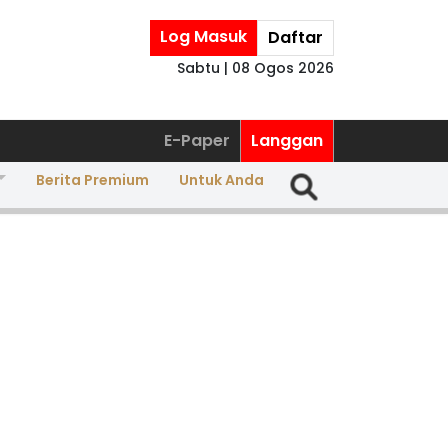
Log Masuk
Daftar
Sabtu | 08 Ogos 2026
E-Paper
Langgan
Berita Premium
Untuk Anda