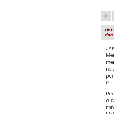
A
Untu
dan
JAK
Men
mem
nel
per
Gib
Per
di 
min