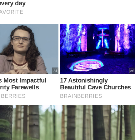
ad Zahid dan Gibran yang prihatin terhadap
ib rakyat Palestin juga percaya penyelesaian
gka panjang perlu diusahakan secara konsisten
masuk pembangunan semula Gaza dalam aspek
didikan, kesihatan, infrastruktur selain
entingan gencatan senjata kekal serta senada
yuarakannya di forum antarabangsa.
anya mengenai status jambatan antara Melaka
 Dumai di Riau, Ahmad Zahid berkata, kajian
olehlaksanaan projek itu perlu dilakukan