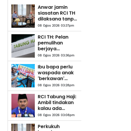
Anwar jamin
siasatan RCI TH
dilaksana tanpa
kompromi
08 Ogos 2026 03:37pm
RCI TH: Pelan
pemulihan
berjaya
kukuhkan
08 Ogos 2026 03:36pm
kedudukan
kewangan
Ibu bapa perlu
waspada anak
'berkawan'
dengan AI -
08 Ogos 2026 03:28pm
Fahmi
RCI Tabung Haji:
Ambil tindakan
kalau ada
'sakau', UMNO
08 Ogos 2026 03:08pm
tidak bela salah
laku - Asyraf
Perkukuh