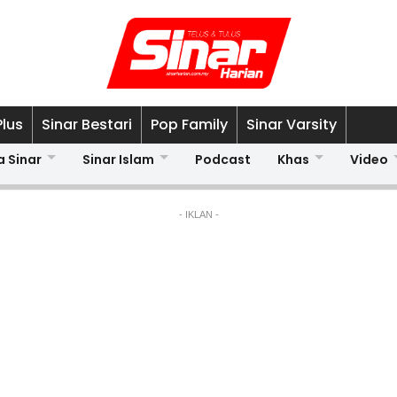
Plus
Sinar Bestari
Pop Family
Sinar Varsity
a Sinar
Sinar Islam
Podcast
Khas
Video
- IKLAN -