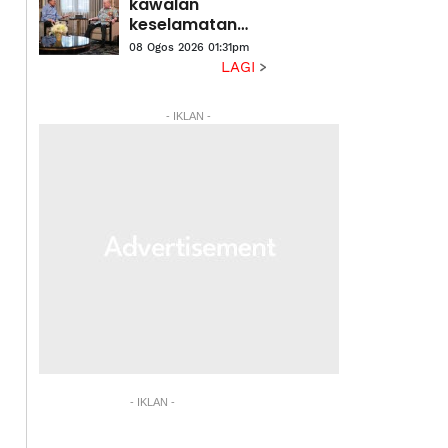
Wajdi
kawalan
keselamatan
semua
08 Ogos 2026 01:31pm
lapangan
LAGI
terbang, pintu
masuk negara,
- IKLAN -
titah Agong
- IKLAN -