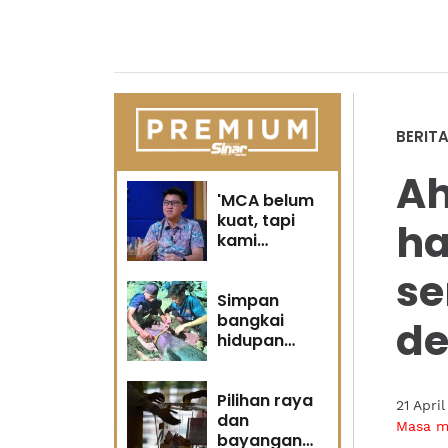
BERIT
Ah
'MCA belum
kuat, tapi
ha
kami
berubah' -
se
Sin Woon
Simpan
bangkai
de
hidupan
marin satu
kesalahan
Pilihan raya
21 Apri
dan
Masa 
bayangan