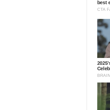
Ahm
nas
jan
ter
pen
kep
men
Dit
dan
keb