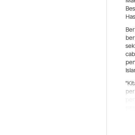
Mak
Bes
Has
Ber
ber
sekt
cab
pen
Isl
"Ki
per
pen
pem
per
Ked