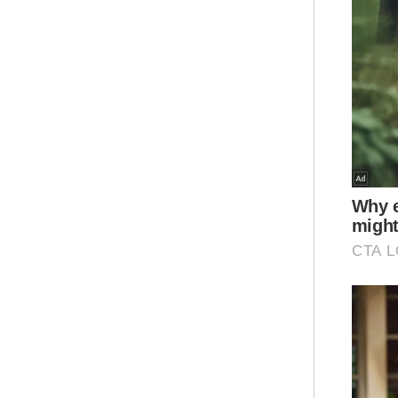
ter
ser
per
Mal
Sel
"As
per
set
ters
Ar