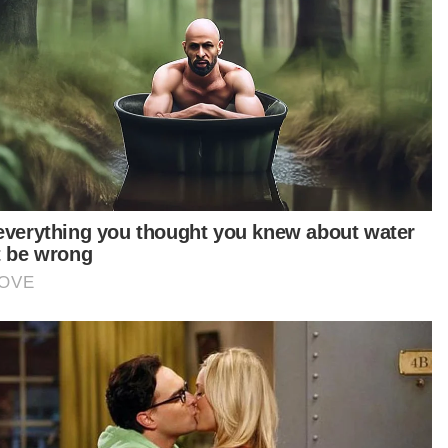
lebih dahulu, termasuk pulangan pelaburan
ta potensinya merancakkan sektor
dagangan, pelancongan dan mobiliti antara
aysia dan Indonesia, khususnya di sepanjang
at Melaka.
pek teknikal, ekonomi, sosial dan alam sekitar
lu dititikberatkan sebelum keputusan
erusnya dibuat berhubung pembinaan jambatan
ebut," jelasnya.
tikel Berkaitan:
Francais Indonesia berkembang pesat buka peluang
jenama Malaysia - Ahmad Zahid
Ahmad Zahid kesal kempen PRK Ayer Kuning terus
sentuh isu sensitif
Sistem kemasukan ke MRSM, SBP diselaras mulai
Januari tahun depan - Ahmad Zahid