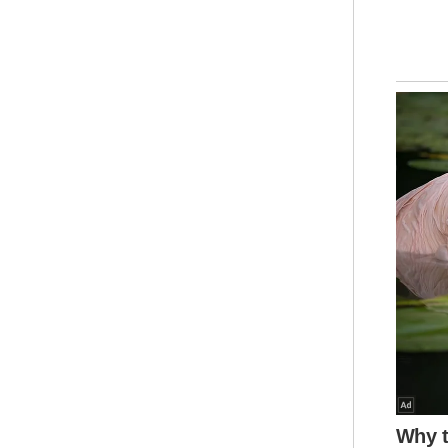
pen
mel
nel
mel
dim
Per
ked
Ame
min
pen
Tha