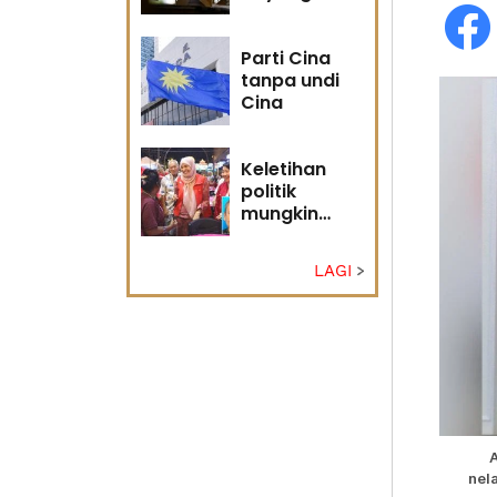
masa
hadapan
Parti Cina
tanpa undi
Cina
Keletihan
politik
mungkin
faktor Nurul
Izzah undur
LAGI
diri -
Penganalisis
politik
nel