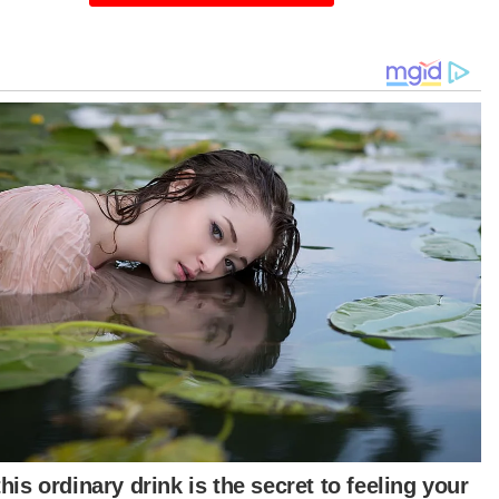
yaluran pekerja dari Indonesia ke Malaysia
alui ‘One Channel System’ dan pengurusan
ayan yang menceroboh sempadan perairan
alui memorandum persefahaman yang
eterai pada 2012.
bincangan turut menyentuh kerjasama kedua-
ua negara mengenai isu serantau termasuk tarif
rika Syarikat dan penerokaan pasaran baharu
yak sawit mentah (CPO) dari negara-negara
geluar utama iaitu Indonesia, Malaysia dan
iland.