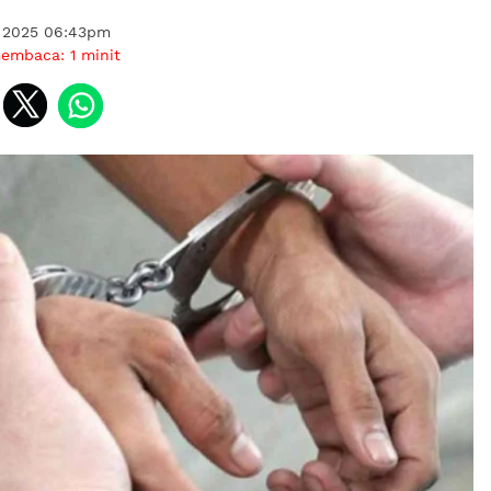
l 2025 06:43pm
membaca:
1
minit