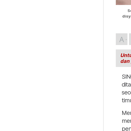
S
disy
A
Untu
dan
SIN
dit
seo
tim
Men
men
pen