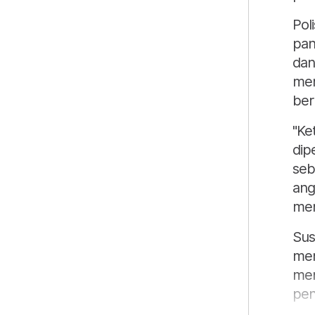
Pol
pan
dan
men
ber
"Ke
dip
seb
ang
men
Sus
men
men
pen