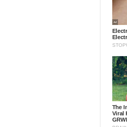
Houg
Sera