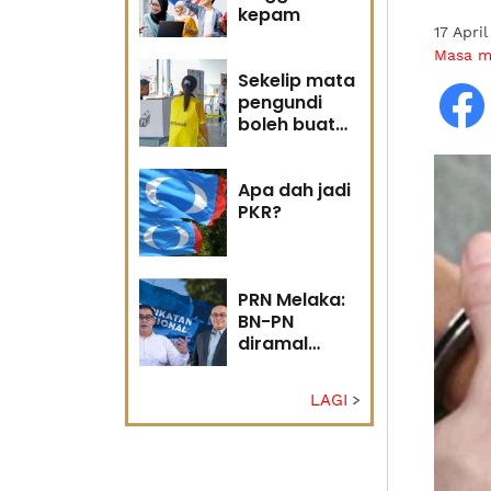
kepam
17 Apri
Masa 
Sekelip mata
pengundi
boleh buat
pusingan U
Apa dah jadi
PKR?
PRN Melaka:
BN-PN
diramal
bahagi
kerusi ikut
LAGI
kawasan
kekuatan