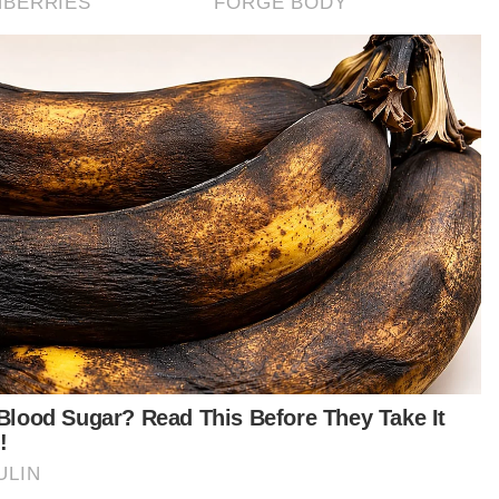
Singapura tahan lelaki Malaysia
bersama dadah bernilai S$361,000
di Pusat Pemeriksaan Woodlands
GLOBAL
Dua suspek tembak anggota polis
maut dalam insiden berbalas
tembakan di Tak Bai
GLOBAL
Rundingan Iran-AS hanya delusi
Trump?
MARLISSA MOHAMMAD KAMAL
05 Aug 2026 05:01pm