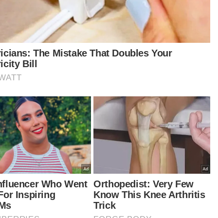
ang Avenue 8
Lelaki
ngan
Polis
Artikel Disyorkan
GLOBAL
Tentera Israel serbu kem pelarian,
bandar di utara Baitulmuqaddis
yang diduduki
GLOBAL