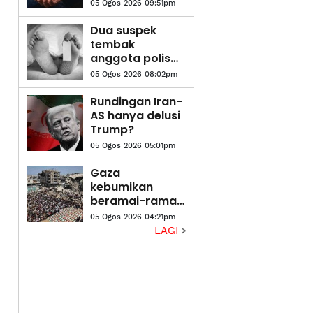
bersama dadah
05 Ogos 2026 09:51pm
bernilai
S$361,000 di
Dua suspek
Pusat Pemeriksaan
tembak
Woodlands
anggota polis
maut dalam
05 Ogos 2026 08:02pm
insiden berbalas
tembakan di
Rundingan Iran-
Tak Bai
AS hanya delusi
Trump?
05 Ogos 2026 05:01pm
Gaza
kebumikan
beramai-ramai
112 mangsa
05 Ogos 2026 04:21pm
tertimbus sejak
LAGI
2023