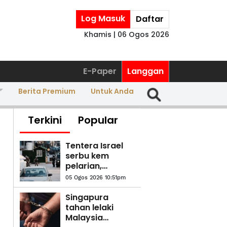
Log Masuk
Daftar
Khamis | 06 Ogos 2026
E-Paper
Langgan
Berita Premium
Untuk Anda
Terkini
Popular
Tentera Israel
serbu kem
pelarian,
bandar di utara
05 Ogos 2026 10:51pm
Baitulmuqaddis
yang diduduki
Singapura
tahan lelaki
Malaysia