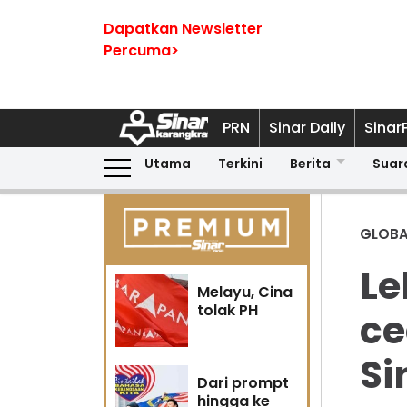
Dapatkan Newsletter
Percuma>
PRN
Sinar Daily
Sinar
Utama
Terkini
Berita
Suar
GLOBA
Le
Melayu, Cina
tolak PH
ce
Si
Dari prompt
hingga ke