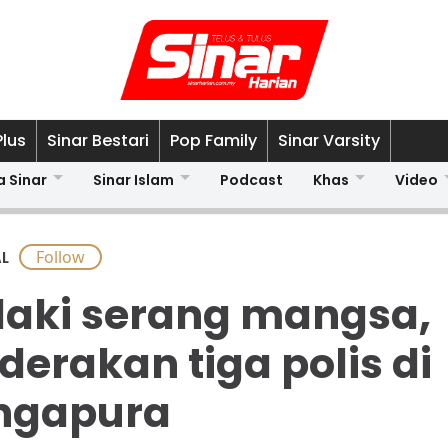
Plus
Sinar Bestari
Pop Family
Sinar Varsity
a Sinar
Sinar Islam
Podcast
Khas
Video
L
laki serang mangsa,
derakan tiga polis di
ngapura