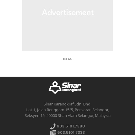
- IKLAN -
Sinar Karangkraf Sdn. Bhd.
Lot 1, Jalan Renggam 15/5, Persiaran Selangor,
Seksyen 15, 40000 Shah Alam Selangor, Malaysia
603.5101.7388
603.5101.7333