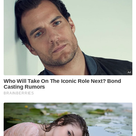
Sebagai rekod, skuad Harimau Malaya
kendalian Peter Cklamovski kini dalam
persiapan menghadapi perlawanan
Kumpulan F Pusingan Ketiga Kelayakan Piala
Asia 2027 menentang Nepal di Stadium
Sultan Ibrahim, Iskandar Puteri, pada Selasa
depan.