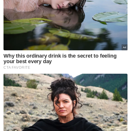
Muat turun aplikasi Sinar Harian.
Klik di sini!
Harimau Malaya
Sukan
Bola Sepak
Artikel Disyorkan
Sukan