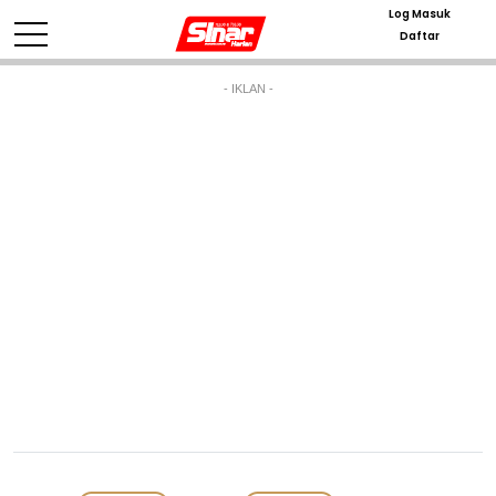
Log Masuk
Daftar
- IKLAN -