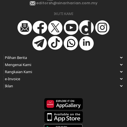
editorsh@sinarharian.com.my
IKUTI KAMI