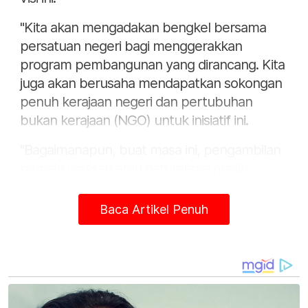
"Kita akan mengadakan bengkel bersama
persatuan negeri bagi menggerakkan
program pembangunan yang dirancang. Kita
juga akan berusaha mendapatkan sokongan
penuh kerajaan negeri dan pertubuhan
bukan kerajaan (NGO) untuk inisiatif ini.
"Bagaimanapun, buat masa ini, pengambilan
pemain warisan atau naturalisasi masih
diperlukan untuk memperkuatkan cabaran
Harimau Malaya dalam jangka masa pendek,"
Baca Artikel Penuh
katanya semasa majlis berbuka puasa FAM
bersama media di sebuah restoran di Kuala
Lumpur, pada Khamis.