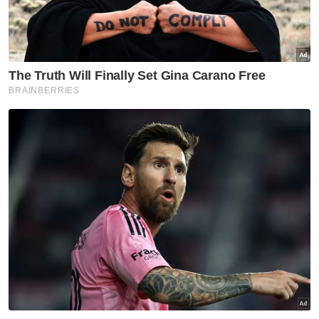
Bapa Lionel Messi meninggal
dunia pada usia 68 tahun
Sukan
Gol Pavithran bawa Harimau
Malaya ke separuh akhir Piala
ASEAN 2026
Sukan
Aliff Rakib bertarung dengan
Prajanchai Oktober ini
Sukan
Penyokong Indonesia hentam
jurulatih Garuda