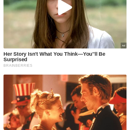
Femina
Jom Masuk Dapur
Artikel Disyorkan
Femina
Kuasa nuansa hitam, putih
Femina
Jambangan bunga Calpis