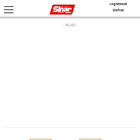
Log Masuk
Daftar
- IKLAN -