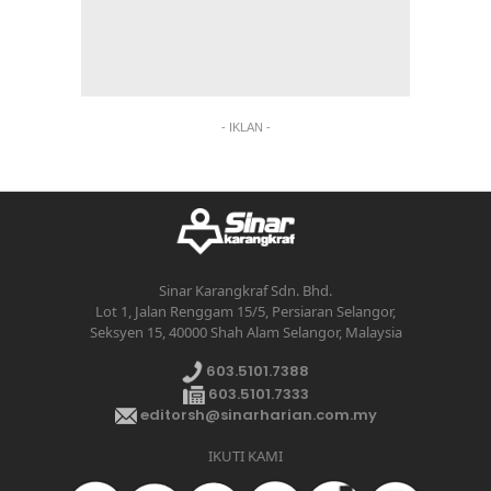
- IKLAN -
Sinar Karangkraf Sdn. Bhd.
Lot 1, Jalan Renggam 15/5, Persiaran Selangor,
Seksyen 15, 40000 Shah Alam Selangor, Malaysia
603.5101.7388
603.5101.7333
editorsh@sinarharian.com.my
IKUTI KAMI