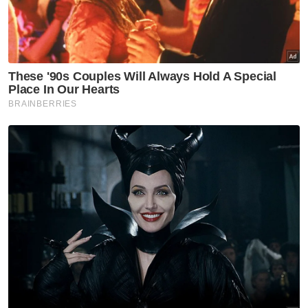
Femina
Naelofar untuk hijabi moden
Femina
Busana elegan ratu sehari