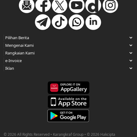
© 2026 All Rights Reserved • Karangkraf Group • © 2026 Hakcipta