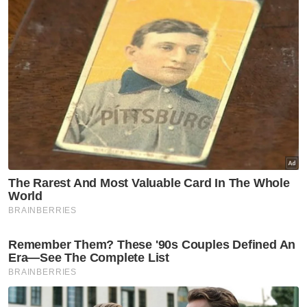
1½ sudu besar tepung jagung dicampurkan 2
sudu besar air
3 uncang Pemanis Kalori Rendah Pal Sweet
Berita Telus & Tulus menerusi E-Mel setiap
hari!
CARA PENYEDIAAN: