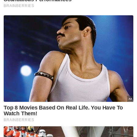
5. Tuangkan semula campuran gelatin itu ke
dalam campuran santan. (Pada peringkat ini,
jangan naikkan api, tetapi kekalkan pada api
rendah.)
6. Setelah campuran digaul rata, alihkan
periuk bertelinga daripada api. Masukkan
Pemanis Kalori Rendah Pal Sweet. Gaul
hingga sebati.
7. Cedok campuran puding kelapa ke dalam
acuan individu. Biarkan sejuk selama 3 hingga
4 minit.
8. Ketepikan agar puding kelapa menjadi
keras sebelum disimpan ke dalam peti sejuk
untuk disejukkan sepenuhnya.
9. Untuk menyediakan sos mangga,