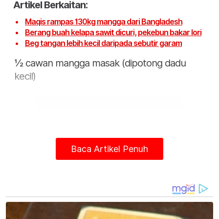
Artikel Berkaitan:
Maqis rampas 130kg mangga dari Bangladesh
Berang buah kelapa sawit dicuri, pekebun bakar lori
Beg tangan lebih kecil daripada sebutir garam
½ cawan mangga masak (dipotong dadu
kecil)
Baca Artikel Penuh