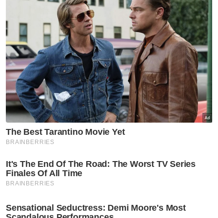
1. Gabungkan serbuk gelatin dan air di dalam
mangkuk kecil. Gaul hingga gelatin larut
dalam air dan menjadi kembung. Ketepikan.
2. Masukkan santan, susu segar dan garam
dalam periuk bertelinga.
3. Panaskan campuran santan di bawah api
sederhana rendah sehingga cecair menjadi
panas tetapi tidak mendidih (adalah penting
untuk memastikan campuran tidak
mendidih).
4. Cedok sesenduk campuran santan panas
ke dalam campuran gelatin. Gaul hingga rata
sepenuhnya.