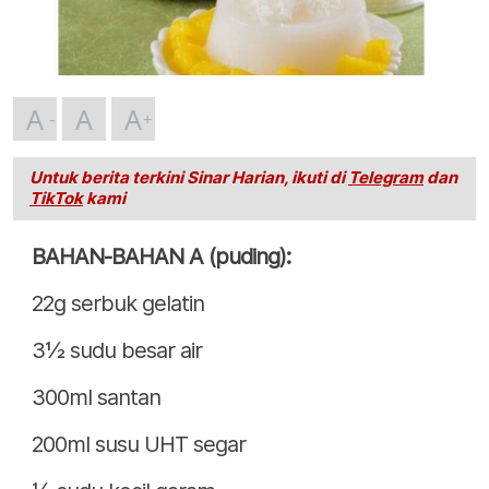
A
A
A
Untuk berita terkini Sinar Harian, ikuti di
Telegram
dan
TikTok
kami
BAHAN-BAHAN A (puding):
22g serbuk gelatin
3½ sudu besar air
300ml santan
200ml susu UHT segar