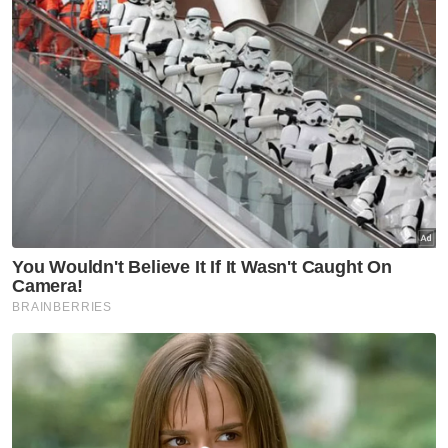
gabungkan air dan mangga yang telah
dipotong dadu dalam periuk bertelinga.
10. Panaskan di bawah api sederhana rendah.
Gaul hingga campuran mula mendidih.
Rintikkan campuran tepung jagung secara
perlahan-lahan. Padamkan api, masukkan
Pemanis Kalori Rendah Pal Sweet dan gaul
rata.
11. Keluarkan puding dan rintikkan sos
mangga ke atas puding.
Sumber: www.ajinomoto.com.my
Muat turun aplikasi Sinar Harian.
Klik di sini!