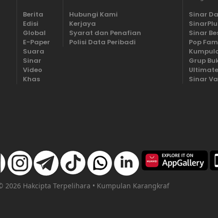
Berita
Hubungi Kami
Sinar Da
Edisi
Kerjaya
SinarPlu
Global
Syarat dan Penafian
Sinar Be
E-Paper
Polisi Data Peribadi
Pop Fam
Suara
Kumpula
Sinar
Grup Bu
Video
Ultimate
Khas
Sinar Va
 © 2026 Hakcipta Terpelihara • Kumpulan Karangkraf