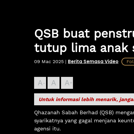
QSB buat penstr
tutup lima anak 
Berita Semasa Video
09 Mac 2025
|
A
A
A
Untuk informasi lebih menarik, janga
Qhazanah Sabah Berhad (QSB) mengamb
syarikatnya yang gagal menjana keunt
agensi itu.