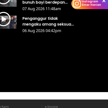
Instagram
bunuh bayi berdepan
Sinar Harian
hukuman mati, teman
07 Aug 2026 11:48am
lelaki dibebaskan
Penganggur tidak
mengaku amang seksual
fizikal remaja perempuan
06 Aug 2026 04:42pm
di hotel
n Kami
e-Invoice