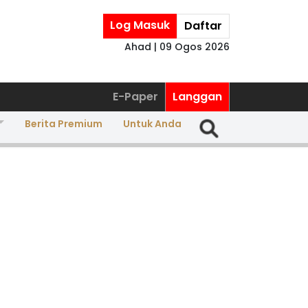
Log Masuk
Daftar
Ahad | 09 Ogos 2026
E-Paper
Langgan
Berita Premium
Untuk Anda