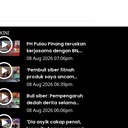
KINI
PH Pulau Pinang teruskan
kerjasama dengan BN,
UMNO
08 Aug 2026 07:06pm
‘Pembuli siber fitnah
produk saya ancam
kesihatan awam’
08 Aug 2026 06:39pm
Buli siber: Pempengaruh
dedah derita selama
bertahun
08 Aug 2026 06:06pm
'Dia asyik cakap penat,