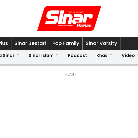
Plus
Sinar Bestari
Pop Family
Sinar Varsity
a Sinar
Sinar Islam
Podcast
Khas
Video
- IKLAN -