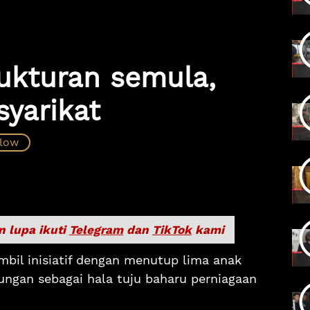
ukturan semula,
syarikat
n lupa ikuti
Telegram
dan
TikTok
kami
il inisiatif dengan menutup lima anak
ungan sebagai hala tuju baharu perniagaan