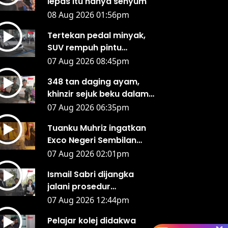
lepas itu hanya senyum'
08 Aug 2026 01:56pm
Tertekan pedal minyak,
SUV rempuh pintu
lapangan terbang Kota
07 Aug 2026 08:45pm
Kinabalu
348 tan daging ayam,
khinzir sejuk beku dalam
12 kontena disita di
07 Aug 2026 06:35pm
Sepanggar
Tuanku Muhriz ingatkan
Exco Negeri Sembilan
jujur, jangan salah guna
07 Aug 2026 02:01pm
kuasa
Ismail Sabri dijangka
jalani prosedur
pemasangan perentak
07 Aug 2026 12:44pm
jantung hari ini - Peguam
Pelajar kolej didakwa