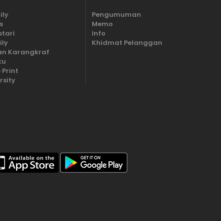
ily
Pengumuman
s
Memo
stari
Info
ily
Khidmat Pelanggan
n Karangkraf
ku
 Print
rsity