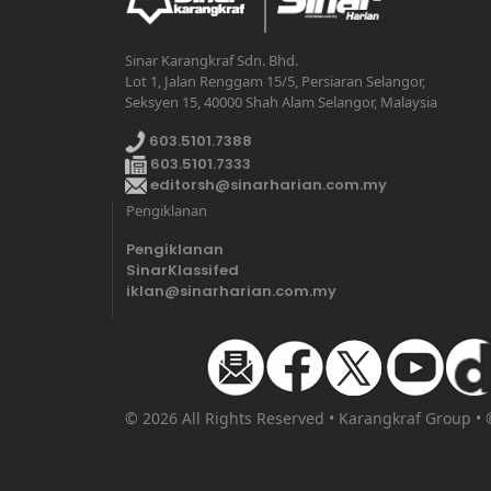
Sinar Karangkraf Sdn. Bhd.
Lot 1, Jalan Renggam 15/5, Persiaran Selangor,
Seksyen 15, 40000 Shah Alam Selangor, Malaysia
603.5101.7388
603.5101.7333
editorsh@sinarharian.com.my
Pengiklanan
Pengiklanan
SinarKlassifed
iklan@sinarharian.com.my
© 2026 All Rights Reserved • Karangkraf Group •