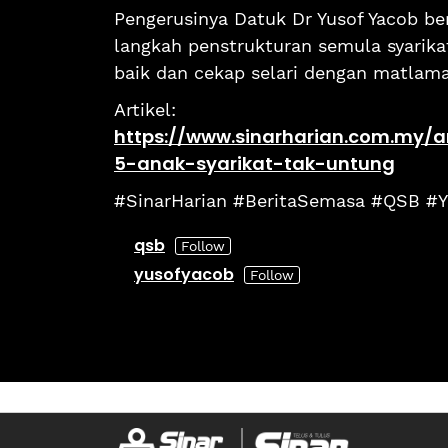
Pengerusinya Datuk Dr Yusof Yacob ber
langkah penstrukturan semula syarik
baik dan cekap selari dengan matlama
Artikel:
https://www.sinarharian.com.my/ar
5-anak-syarikat-tak-untung
#SinarHarian #BeritaSemasa #QSB #Y
qsb
yusofyacob