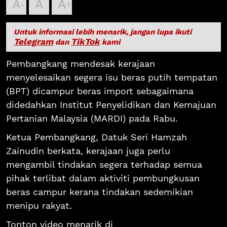
A
A
A
Untuk informasi lebih menarik, jangan lupa ikuti
Telegram
TikTok
dan
kami
Pembangkang mendesak kerajaan
menyelesaikan segera isu beras putih tempatan
(BPT) dicampur beras import sebagaimana
didedahkan Institut Penyelidikan dan Kemajuan
Pertanian Malaysia (MARDI) pada Rabu.
Ketua Pembangkang, Datuk Seri Hamzah
Zainudin berkata, kerajaan juga perlu
mengambil tindakan segera terhadap semua
pihak terlibat dalam aktiviti pembungkusan
beras campur kerana tindakan sedemikian
menipu rakyat.
Tonton video menarik di