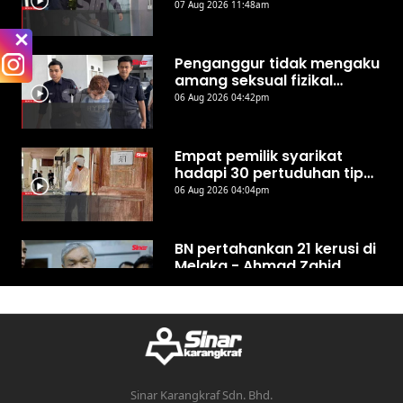
mati, teman lelaki
07 Aug 2026 11:48am
dibebaskan
Penganggur tidak mengaku
amang seksual fizikal
remaja perempuan di hotel
06 Aug 2026 04:42pm
Empat pemilik syarikat
hadapi 30 pertuduhan tipu
ejen PERKESO
06 Aug 2026 04:04pm
BN pertahankan 21 kerusi di
Melaka - Ahmad Zahid
06 Aug 2026 01:29pm
RCI Tabung Haji: BN tidak
kompromi jika terbukti
berlaku penyelewengan -
06 Aug 2026 12:48pm
Ahmad Zahid
Sinar Karangkraf Sdn. Bhd.