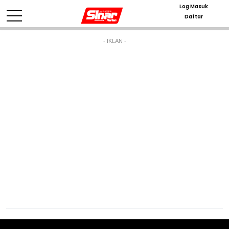
Log Masuk
Daftar
- IKLAN -