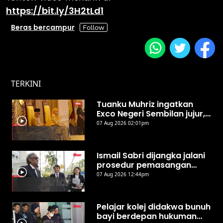
https://bit.ly/3H2tLd1
Beras bercampur
TERKINI
Tuanku Muhriz ingatkan
Exco Negeri Sembilan jujur,
jangan salah guna kuasa
07 Aug 2026 02:01pm
Ismail Sabri dijangka jalani
prosedur pemasangan
perentak jantung hari ini -
07 Aug 2026 12:44pm
Peguam
Pelajar kolej didakwa bunuh
bayi berdepan hukuman