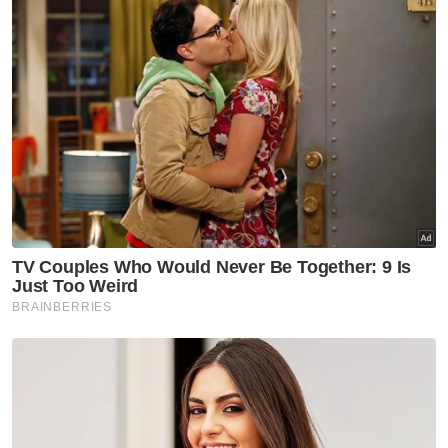
Mohd Khairi berkata, wanita itu dipercayai
mencuri beg tangan isteri pengadu yang
mengandungi wang tunai berjumlah RM3,000
sebelum beredar meninggalkan majlis.
Katanya, kes disiasat bawah Seksyen 380
Kanun Keseksaan.
Beliau turut meminta orang ramai yang
mempunyai maklumat berkaitan kes itu
menghubungi penolong pegawai penyiasat
jenayah, Sarjan Mejar Norhafeza Jusoh di
talian 09-7257222.