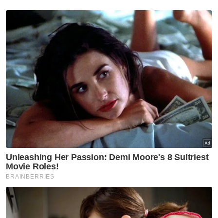
Warga Emas
Mencuri
Majlis Kahwin
Reman
Artikel Disyorkan
Semasa
Di mana Dhia Zahraaxavieta