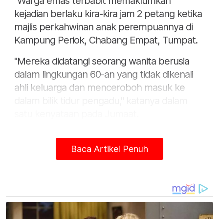
"Warga emas terbabit memaklumkan
kejadian berlaku kira-kira jam 2 petang ketika
majlis perkahwinan anak perempuannya di
Kampung Periok, Chabang Empat, Tumpat.
"Mereka didatangi seorang wanita berusia
dalam lingkungan 60-an yang tidak dikenali
ahli keluarga dan menceroboh masuk ke
dalam bilik tidur pengadu," katanya dalam
satu kenyataan pada Jumaat.
Baca Artikel Penuh