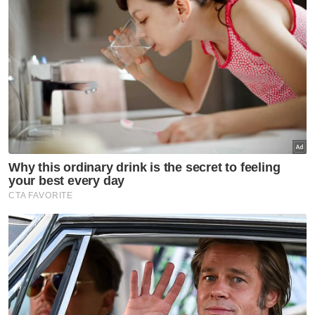
Neelopher?
Semasa
Simpan bangkai hidupan marin
satu kesalahan
Semasa
Mangsa melecur terkena
letupan ketika bakar sampah
terima faedah LINDUNG 24
Jam
Semasa
Jenazah Koperal Mohamad Nur
Hafiz selamat dikebumikan di
Kelantan