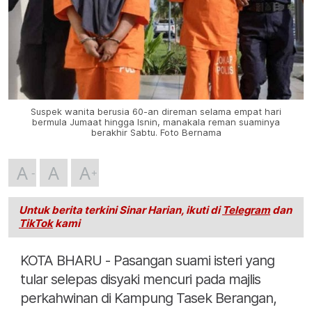
Suspek wanita berusia 60-an direman selama empat hari
bermula Jumaat hingga Isnin, manakala reman suaminya
berakhir Sabtu. Foto Bernama
A
A
A
Untuk berita terkini Sinar Harian, ikuti di
Telegram
dan
TikTok
kami
KOTA BHARU - Pasangan suami isteri yang
tular selepas disyaki mencuri pada majlis
perkahwinan di Kampung Tasek Berangan,