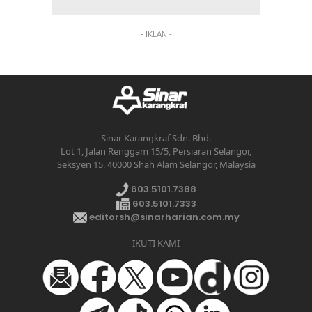
- IKLAN -
Sinar Karangkraf Sdn. Bhd.
Lot 1, Jalan Renggam 15/5, Persiaran Selangor,
Seksyen 15, 40000 Shah Alam Selangor, Malaysia
603.5101.7388
603.5101.7333
editorsh@sinarharian.com.my
IKUTI KAMI