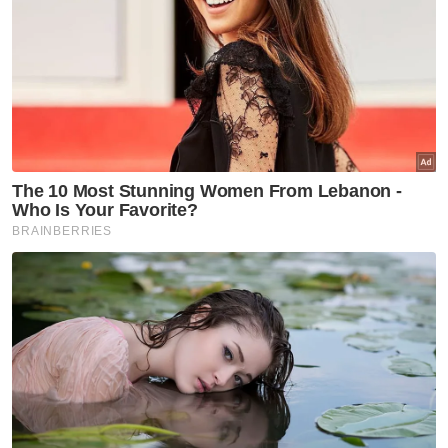
Artikel Berkaitan:
Nenek tular mencuri di majlis kahwin pernah ‘kantoi’
tapi tak serik
Curi beg tangan di majlis perkahwinan, dua warga
emas direman
Wanita curi wang RM2,500 semasa majlis kahwin
ditangkap, ada 10 rekod jenayah
Sebelum ini pasangan suami isteri itu direman
empat hari oleh Mahkamah Majistret Pasir
Mas selepas dipercayai terbabit dalam kes
curi beg tangan mengandungi wang tunai
RM2,500 di majlis perkahwinan di Kampung
Tasek Berangan pada 1 Februari lalu.