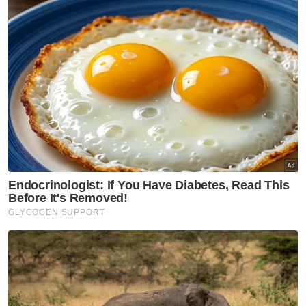
Othman Said dan Nor Azrina Surip yang
merupakan Setiausaha Politik kepada
Menteri di Jabatan Perdana Menteri (Wilayah
Persekutuan), Dr Zaliha Mustafa membuat
laporan polis, masing-masing di Putrajaya dan
Sentul.
Menerusi salinan laporan polis berkenaan,
Suraya dan Nor Azrina mendakwa kenyataan
dikeluarkan Khairy yang mengaitkan dua
menteri berkenaan adalah tidak benar,
memburukkan menteri, mengelirukan dan
menimbulkan perasaan tidak senang serta
suasana panik dalam kalangan rakyat hingga
berkemungkinan boleh menggugat
keamanan negara. - Bernama
Artikel Berkaitan: