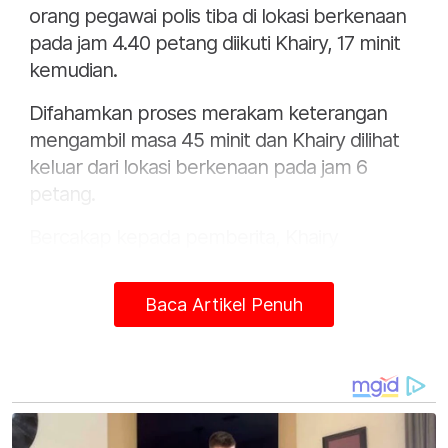
orang pegawai polis tiba di lokasi berkenaan
pada jam 4.40 petang diikuti Khairy, 17 minit
kemudian.
Difahamkan proses merakam keterangan
mengambil masa 45 minit dan Khairy dilihat
keluar dari lokasi berkenaan pada jam 6
petang.
Bercakap kepada pemberita, Khairy
memaklumkan beliau memberi kerjasama
penuh kepada pihak polis berhubung
Baca Artikel Penuh
siasatan berkaitan laporan-laporan polis yang
telah dibuat terhadap beliau.