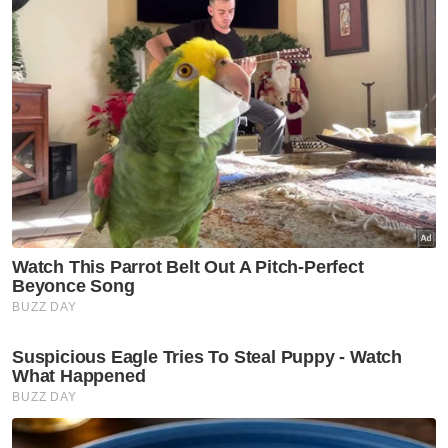
"Saya nak mengesahkan bahawa saya selesai
memberi keterangan. Terima kasih kepada
pihak PDRM dan terima kasih kepada pihak
media," katanya.
Jumaat lepas, Datuk Suraya Yaacob iaitu
Setiausaha Politik kepada Menteri di Jabatan
Perdana Menteri (Undang-Undang dan
Reformasi Institusi), Datuk Seri Azalina