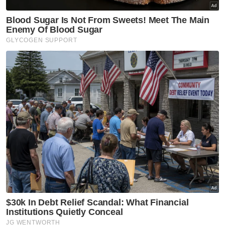
Artikel Disyorkan
Semasa
Pelajar kolej didakwa bunuh
bayi berdepan hukuman mati,
teman lelaki dibebaskan
Semasa
Maut renjatan elektrik: Tiga
anggota polis mahu alih galah,
hilang keseimbangan
Semasa
Ismail Sabri dimasukkan ke IJN,
pendakwaan ditangguh 27
Ogos
Semasa