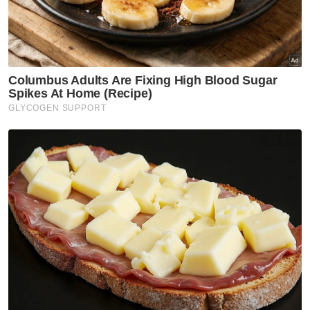
Rakam Keterangan
Titah Adendum
Najib Tun Razak
Khairy Jamaluddin
KPN
Razarudin Husain