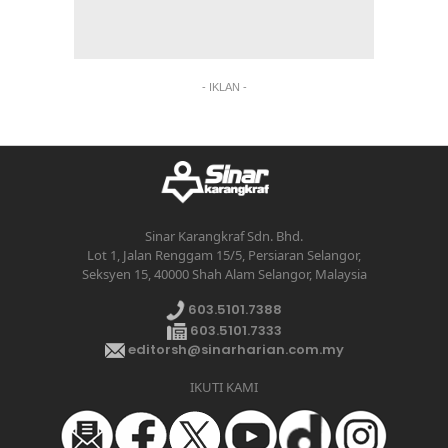
- IKLAN -
Sinar Karangkraf Sdn. Bhd.
Lot 1, Jalan Renggam 15/5, Persiaran Selangor,
Seksyen 15, 40000 Shah Alam Selangor, Malaysia
603.5101.7388
603.5101.7333
editorsh@sinarharian.com.my
IKUTI KAMI