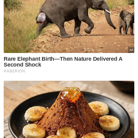
Ketua Polis Negara saman Papagomo RM3 juta
Fitnah makan babi: Polis rakam keterangan empat
individu
Polis rakam keterangan 3 saksi kes lelaki lintas
landasan Monorel Bukit Bintang
Muat turun aplikasi Sinar Harian.
Klik di sini!