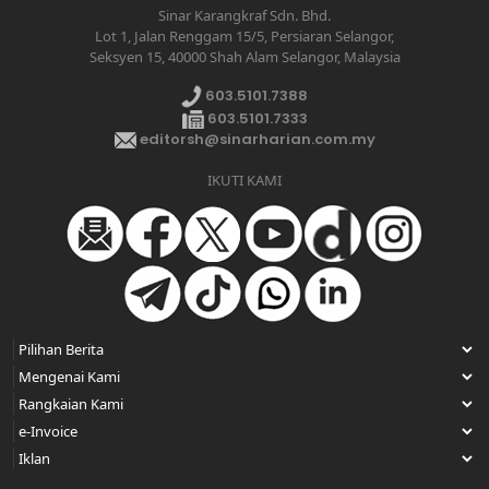
Sinar Karangkraf Sdn. Bhd.
Lot 1, Jalan Renggam 15/5, Persiaran Selangor,
Seksyen 15, 40000 Shah Alam Selangor, Malaysia
603.5101.7388
603.5101.7333
editorsh@sinarharian.com.my
IKUTI KAMI