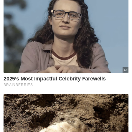
menjelang penghujung tahun ini proses itu
akan memuktamadkan input sebelum ia
dilaksanakan.
Tahun lepas, Kementerian Pendidikan
mempelawa orang ramai mengemukakan
cadangan mengenai pelan tindakan baharu