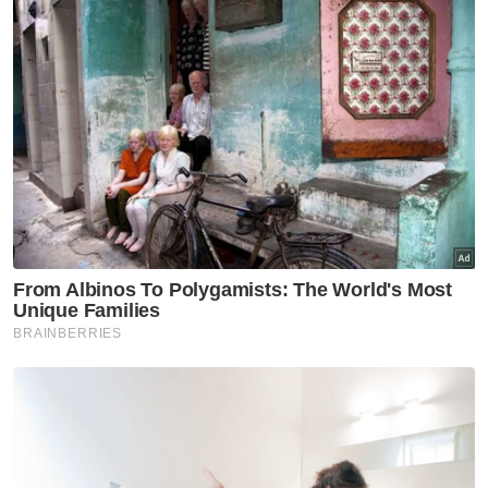
Nasional
Bekas Ketua Hakim Negara,
Eusoff Chin meninggal dunia
Nasional
Mendepani ajaran sesat:
Antara realiti, sejarah dan
cabaran zaman moden
Nasional
Dari sawah ke meja makan
Nasional
Smart Amil lonjak kutipan
zakat digital hampir 10 kali
ganda