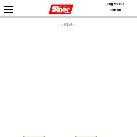
Log Masuk
Daftar
- IKLAN -