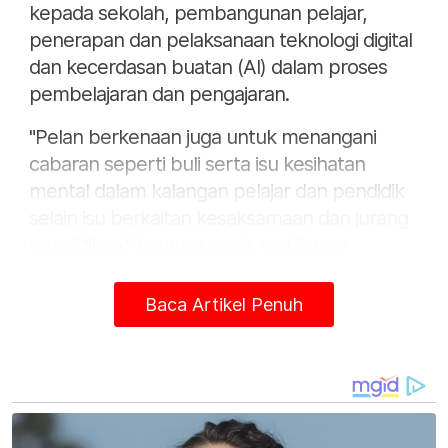
kepada sekolah, pembangunan pelajar,
penerapan dan pelaksanaan teknologi digital
dan kecerdasan buatan (AI) dalam proses
pembelajaran dan pengajaran.
"Pelan berkenaan juga untuk menangani
cabaran seperti buli serta isu kesihatan
mental dalam kalangan pelajar dan pendidik
selain isu berkaitan kesaksamaan dan jurang
pendidikan,” katanya pada sesi forum
bertajuk "Education Reform: Raising the
Floor" di Forum Ekonomi Malaysia (FEM) 2025
Baca Artikel Penuh
di sini pada Khamis.
Beliau berkata, semua sesi utama libat urus
dengan pihak berkepentingan termasuk
pakar telah selesai pada bulan lepas dan