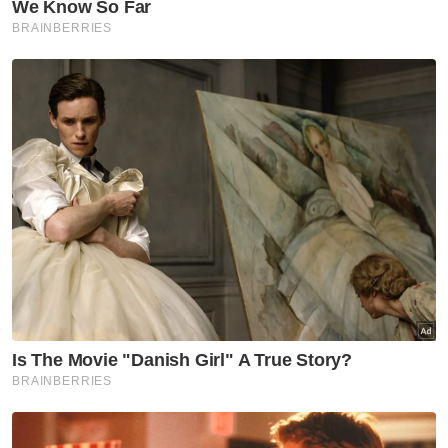
Inggeris. Ini sangat penting untuk
mendedahkan anak-anak kita kepada nilai
dan penggunaan kedua-dua bahasa Melayu
dan Inggeris di peringkat awal,” katanya. -
Bernama
Muat turun aplikasi Sinar Harian.
Klik di sini!