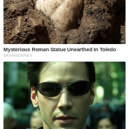
itu melalui portal Cadangan Masa Depan
Pendidikan Malaysia 2026-2036.
Beliau berkata, Malaysia telah merekodkan
pelbagai pencapaian menerusi pelan
pendidikan sedia ada termasuk mencapai
kadar penyertaan hampir universal untuk
Kadar Enrolmen Kasar (GER) pendidikan
rendah dan menengah rendah pada 2020,
menyaksikan GER masing-masing sebanyak
98.2 peratus dan 95.3 peratus manakala
peringkat menengah atas ialah 88.0 peratus.
Mengenai pembangunan kurikulum baharu,
Fadhlina berkata, ia akan menumpukan
kepada pengukuhan bahasa Inggeris sambil
terus memartabatkan bahasa Melayu