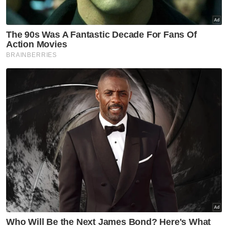
sebagai bahasa kebangsaan, menumpukan
kepada empat bidang utama: Sains,
Teknologi, Kejuruteraan dan Matematik
(STEM), serta memperluas pendidikan
prasekolah.
Artikel Berkaitan:
PDG lahir guru STEM untuk masa depan pendidikan
lestari
[MEJA BULAT] Hala tuju negara aspek penting corak
sistem pendidikan
Industri halal bukan sekadar penuhi keperluan
agama
"Kami juga bakal memperkenalkan kurikulum
baharu dan ia akan melibatkan 50-50
penggunaan bahasa, bermakna 50 peratus
bahasa Melayu dan 50 peratus bahasa