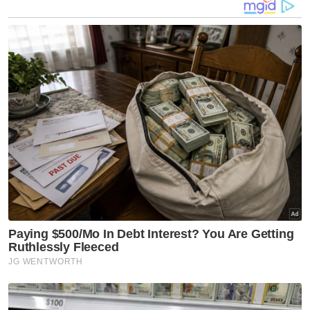
Penggubal undang-undang bersidang di
bawah kawalan keselamatan yang
diperketatkan di tengah-tengah salji lebat
yang meliputi Washington, DC. - Bernama
Artikel Berkaitan:
Mahkamah tolak rayuan Trump, kekal keputusan kes
serangan seksual
Trump minta Mahkamah Agung tangguh tarikh akhir
larangan TikTok
Bagaimana Donald Trump dapat bentuk semula
dasar, politik AS pada 2025
TikTok mungkin dibenarkan beroperasi untuk
sementara waktu, kata Trump
Malaysia akan suaikan diri dengan era Trump -
Anwar
Badan Perwakilan Pemilih AS sahkan kemenangan
Trump dalam Pilihanraya 2024