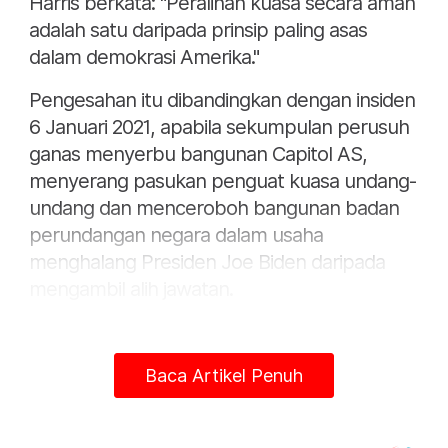
Harris berkata: "Peralihan kuasa secara aman
adalah satu daripada prinsip paling asas
dalam demokrasi Amerika."
Pengesahan itu dibandingkan dengan insiden
6 Januari 2021, apabila sekumpulan perusuh
ganas menyerbu bangunan Capitol AS,
menyerang pasukan penguat kuasa undang-
undang dan menceroboh bangunan badan
perundangan negara dalam usaha
menghalang Presiden Joe Biden daripada
mengambil alih jawatan.
Sesi itu berlangsung dengan lancar tanpa
bantahan dan turut dihadiri Naib Presiden
Baca Artikel Penuh
terpilih J.D. Vance. Trump memperoleh 312
undi badan perwakilan pemilih berbanding
226 undi yang diraih Harris.