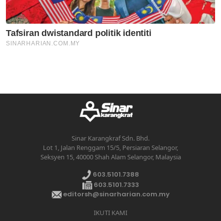
Sinar Karangkraf Sdn. Bhd.
Lot 1, Jalan Renggam 15/5, Persiaran Selangor,
Seksyen 15, 40000 Shah Alam Selangor, Malaysia
603.5101.7388
603.5101.7333
editorsh@sinarharian.com.my
IKUTI KAMI