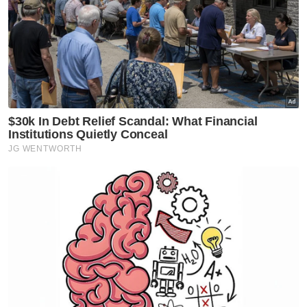
Artikel Disyorkan
GLOBAL
Keadaan Joe Biden makin
lemah, kanser prostat merebak
ke tulang
GLOBAL
Selat Hormuz kekal ditutup
sehingga AS penuhi tuntutan
Teheran
GLOBAL
Lebih 28,000 hektar hutan
terbakar di Kalimantan Barat