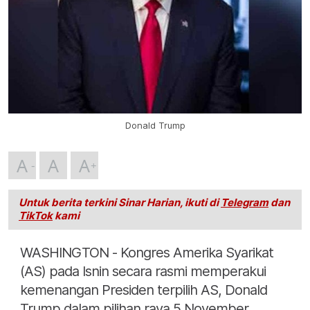
Donald Trump
A
A
A
Untuk berita terkini Sinar Harian, ikuti di
Telegram
dan
TikTok
kami
WASHINGTON - Kongres Amerika Syarikat
(AS) pada Isnin secara rasmi memperakui
kemenangan Presiden terpilih AS, Donald
Trump dalam pilihan raya 5 November,