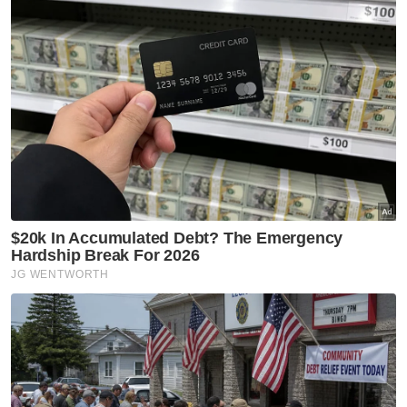
Muat turun aplikasi Sinar Harian.
Klik di sini!
Kongres AS
Donald Trump
Pilihan Raya Presiden
Kemenangan Trump
Kamala Harris
Global