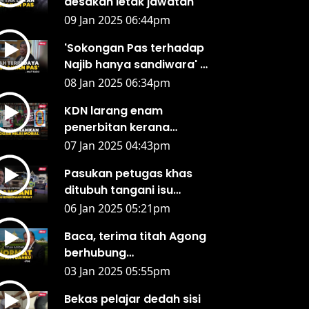
desakan letak jawatan
09 Jan 2025 06:44pm
'Sokongan Pas terhadap
Najib hanya sandiwara' -
Mat Sabu
08 Jan 2025 06:34pm
KDN larang enam
penerbitan kerana
kandungan
07 Jan 2025 04:43pm
memudaratkan moral
Pasukan petugas khas
ditubuh tangani isu
keselamatan kenderaan
06 Jan 2025 05:21pm
berat - Anthony Loke
Baca, terima titah Agong
berhubung
pengampunan banduan -
03 Jan 2025 05:55pm
PM
Bekas pelajar dedah sisi