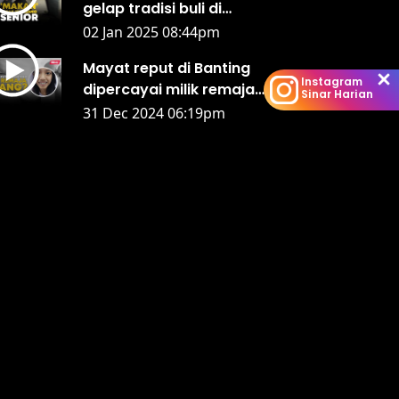
gelap tradisi buli di
sekolah ala tentera
02 Jan 2025 08:44pm
Mayat reput di Banting
Instagram
dipercayai milik remaja
Sinar Harian
hilang di Kajang
31 Dec 2024 06:19pm