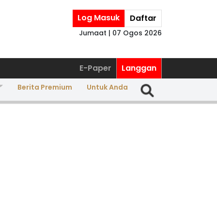
Log Masuk
Daftar
Jumaat | 07 Ogos 2026
E-Paper
Langgan
Berita Premium
Untuk Anda