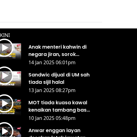
KINI
Anak menteri kahwin di
negara jiran, sorok
daripada keluarga - KPN
14 Jan 2025 06:01pm
Sandwic dijual di UM sah
tiada sijil halal
13 Jan 2025 08:27pm
MOT tiada kuasa kawal
kenaikan tambang bas
sekolah - Anthony Loke
10 Jan 2025 05:48pm
Anwar enggan layan