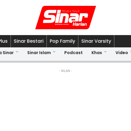
Plus
Sinar Bestari
Pop Family
Sinar Varsity
a Sinar
Sinar Islam
Podcast
Khas
Video
- IKLAN -