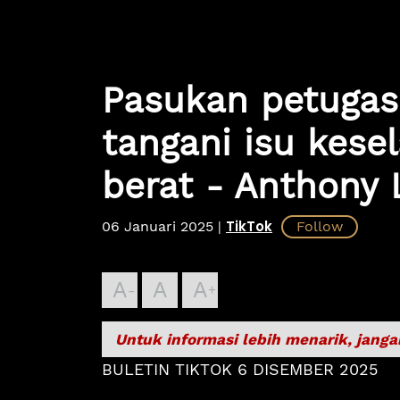
Pasukan petugas
tangani isu kes
berat - Anthony 
TikTok
06 Januari 2025
|
A
A
A
Untuk informasi lebih menarik, janga
BULETIN TIKTOK 6 DISEMBER 2025