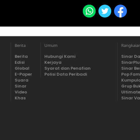
Berita
Umum
Rangkaia
Berita
Hubungi Kami
Sinar Da
Edisi
Kerjaya
SinarPlu
Global
Syarat dan Penafian
Sinar Be
E-Paper
Polisi Data Peribadi
Pop Fam
Suara
Kumpula
Sinar
Grup Bu
Video
Ultimate
Khas
Sinar Va