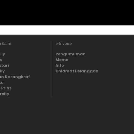
n Kami
e-Invoice
ily
Pengumuman
s
Memo
stari
Info
ily
Khidmat Pelanggan
n Karangkraf
ku
 Print
rsity