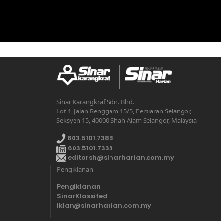
Sinar Karangkraf Sdn. Bhd.
Lot 1, Jalan Renggam 15/5, Persiaran Selangor,
Seksyen 15, 40000 Shah Alam Selangor, Malaysia
603.5101.7388
603.5101.7333
editorsh@sinarharian.com.my
Pengiklanan
Pengiklanan
SinarKlassifed
iklan@sinarharian.com.my