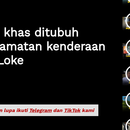
 khas ditubuh
elamatan kenderaan
Loke
n lupa ikuti
Telegram
dan
TikTok
kami